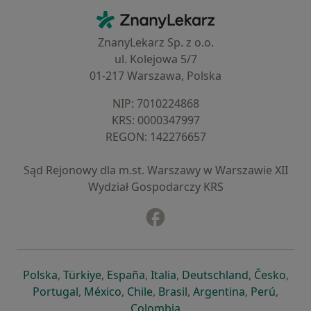
Kontakt
ZnanyLekarz - Strona główna
ZnanyLekarz Sp. z o.o.
ul. Kolejowa 5/7
01-217 Warszawa, Polska
NIP: ⁠7010224868
KRS: ⁠0000347997
REGON: ⁠142276657
Sąd Rejonowy dla m.st. Warszawy w Warszawie XII
Wydział Gospodarczy KRS
Facebook
otwiera się w nowej karcie
otwiera się w nowej karcie
otwiera się w nowej karcie
otwiera się w nowej karcie
otwiera się w nowej karci
otwiera się
otwi
Polska
,
Türkiye
,
España
,
Italia
,
Deutschland
,
Česko
,
otwiera się w nowej karcie
otwiera się w nowej karcie
otwiera się w nowej karcie
otwiera się w nowej kar
otwiera się 
otwier
Portugal
,
México
,
Chile
,
Brasil
,
Argentina
,
Perú
,
otwiera się w nowej karc
Colombia