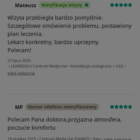
Mateusz
Weryfikacja wizyty
M
Wizyta przebiegła bardzo pomyślnie.
Szczegółowe omówienie problemu, postawiony
plan leczenia.
Lekarz konkretny, bardzo uprzejmy.
Polecam!
23 lipca 2026
•
LEXMEDICA Centrum Medyczne
•
Konsultacja urologiczna + USG
•
w opinii użytkownika Mateusz
zgłoś nadużycie
MP
Numer telefonu zweryfikowany
M
Polecam Pana doktora,przyjazna atmosfera,
poczucie komfortu
w opinii użytkownika
19 grudnia 2025
•
Centrum Medyczne IGAMED
•
Inny
•
zgłoś nadużycie