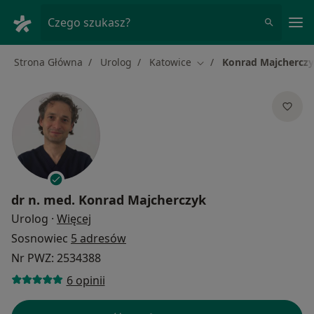
Me
Czego szukasz?
Strona Główna
Urolog
Katowice
Konrad Majchercz
Zmień miasto
dr n. med.
Konrad Majcherczyk
O specjalizacjach
Urolog
·
Więcej
Sosnowiec
5 adresów
Nr PWZ: 2534388
6 opinii