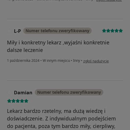
L-P
Numer telefonu zweryfikowany
L
Miły i konkretny lekarz ,wyjaśni konkretnie
dalsze leczenie
w opinii użytkownika L-P
1 października 2024
•
W innym miejscu
•
Inny
•
zgłoś nadużycie
Damian
Numer telefonu zweryfikowany
D
Lekarz bardzo rzetelny, ma dużą wiedzę i
doświadczenie. Z indywidualnym podejściem
do pacjenta, poza tym bardzo miły, cierpliwy,