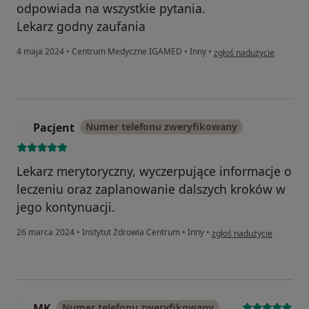
odpowiada na wszystkie pytania.
Lekarz godny zaufania
w opinii użytkownika Da
4 maja 2024
•
Centrum Medyczne IGAMED
•
Inny
•
zgłoś nadużycie
Pacjent
Numer telefonu zweryfikowany
P
Lekarz merytoryczny, wyczerpujące informacje o
leczeniu oraz zaplanowanie dalszych kroków w
jego kontynuacji.
w opinii użytkownika Pacj
26 marca 2024
•
Instytut Zdrowia Centrum
•
Inny
•
zgłoś nadużycie
MK
Numer telefonu zweryfikowany
M