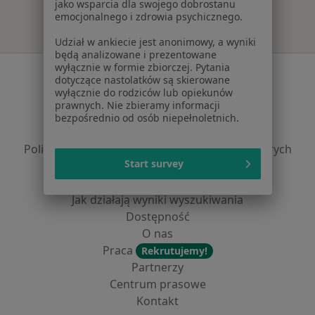
jako wsparcia dla swojego dobrostanu
emocjonalnego i zdrowia psychicznego.
Udział w ankiecie jest anonimowy, a wyniki
będą analizowane i prezentowane
wyłącznie w formie zbiorczej. Pytania
Serwis
dotyczące nastolatków są skierowane
wyłącznie do rodziców lub opiekunów
Regulamin
prawnych. Nie zbieramy informacji
Polityka prywatności pacjentów
bezpośrednio od osób niepełnoletnich.
Polityka prywatności profesjonalistów
Polityka prywatności dla profesjonalistów, których
Start survey
dane pozyskaliśmy samodzielnie
Polityka cookies
Jak działają wyniki wyszukiwania
Dostępność
O nas
Praca
Rekrutujemy!
Partnerzy
Centrum prasowe
Kontakt