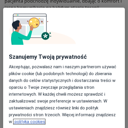
pacjenta podchodzę indywidualnie, dbając o komfort i
jasną komunikację na każdym etapie terapii.
Specjalizuję się w leczeniu:
kamicy moczowej oraz schorzeń prostaty,
nowotworów urologicznych (nerki, pęcherz,
prostata, jądra),
Szanujemy Twoją prywatność
infekcji dróg moczowych oraz dolegliwości
bólowych i zmian w obrębie jąder,
Akceptując, pozwalasz nam i naszym partnerom używać
plików cookie (lub podobnych technologii) do zbierania
zaburzeń oddawania moczu (nietrzymanie
danych do celów statystycznych i dostarczania treści w
moczu, parcia naglące, krwiomocz),
oparciu o Twoje zwyczaje przeglądania stron
internetowych. W każdej chwili możesz sprawdzić i
niepłodności męskiej.
O mnie
więcej
zaktualizować swoje preferencje w ustawieniach. W
ustawieniach znajdziesz również linki do polityk
Zakres porad
prywatności stron trzecich. Więcej informacji znajdziesz
Urologia
w
polityka cookies