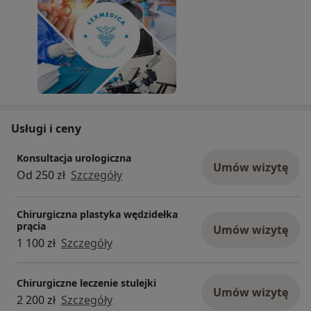
Diagnostyki inwazyjnej: m.in. cystoskopia i
biopsje.
Zapewniam pełną opiekę okołozabiegową oraz
krótkie terminy oczekiwania na procedury
ambulatoryjne.
Zapraszam do rezerwacji terminów online oraz
poprzez rejestrację LEXMEDICA Centrum
Medyczne.
Usługi i ceny
Konsultacja urologiczna
Umów wizytę
Od 250 zł
Szczegóły
Chirurgiczna plastyka wędzidełka
prącia
Umów wizytę
1 100 zł
Szczegóły
Chirurgiczne leczenie stulejki
Umów wizytę
2 200 zł
Szczegóły