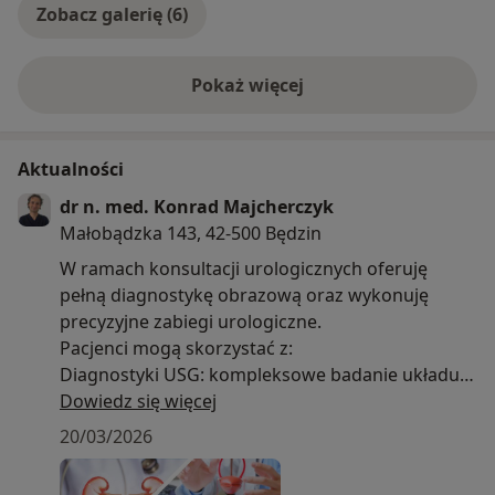
Zobacz galerię (6)
Pokaż więcej
o doświadczeniu
Aktualności
dr n. med. Konrad Majcherczyk
Małobądzka 143, 42-500 Będzin
W ramach konsultacji urologicznych oferuję
pełną diagnostykę obrazową oraz wykonuję
precyzyjne zabiegi urologiczne.
Pacjenci mogą skorzystać z:
Diagnostyki USG: kompleksowe badanie układu
moczowego, nerek, pęcherza oraz jąder
Dowiedz się więcej
wykonywane bezpośrednio podczas wizyty.
20/03/2026
Zabiegów urologicznych: w tym profesjonalne
leczenie stulejki, plastyka wędzidełka.