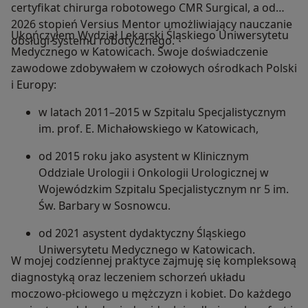
certyfikat chirurga robotowego CMR Surgical, a od
2026 stopień Versius Mentor umożliwiający nauczanie
Ukończyłem Wydział Lekarski Śląskiego Uniwersytetu
obsługi systemu robotycznego.
Medycznego w Katowicach. Swoje doświadczenie
zawodowe zdobywałem w czołowych ośrodkach Polski
i Europy:
w latach 2011–2015 w Szpitalu Specjalistycznym
im. prof. E. Michałowskiego w Katowicach,
od 2015 roku jako asystent w Klinicznym
Oddziale Urologii i Onkologii Urologicznej w
Wojewódzkim Szpitalu Specjalistycznym nr 5 im.
Św. Barbary w Sosnowcu.
od 2021 asystent dydaktyczny Śląskiego
Uniwersytetu Medycznego w Katowicach.
W mojej codziennej praktyce zajmuję się kompleksową
diagnostyką oraz leczeniem schorzeń układu
moczowo-płciowego u mężczyzn i kobiet. Do każdego