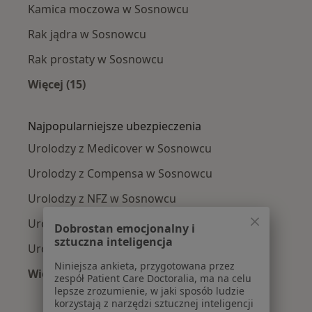
Kamica moczowa w Sosnowcu
Rak jądra w Sosnowcu
Rak prostaty w Sosnowcu
Więcej (15)
Więcej w kategorii: Najczęście leczone chorob
Najpopularniejsze ubezpieczenia
Urolodzy z Medicover w Sosnowcu
Urolodzy z Compensa w Sosnowcu
Urolodzy z NFZ w Sosnowcu
Urolodzy z PZU Zdrowie w Sosnowcu
Dobrostan emocjonalny i
sztuczna inteligencja
Urolodzy z Allianz w Sosnowcu
Niniejsza ankieta, przygotowana przez
Więcej (10)
zespół Patient Care Doctoralia, ma na celu
Więcej w kategorii: Najpopularniejsze ubezpi
lepsze zrozumienie, w jaki sposób ludzie
korzystają z narzędzi sztucznej inteligencji