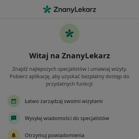
Me
Urolog • Chorzów, śląskie
Filtry
Ubezpieczenie
Mapa
Polecani urolodzy w Chorzowie
Witaj na ZnanyLekarz
Jak działają wyniki wyszukiwania
Znajdź najlepszych specjalistów i umawiaj wizyty.
Pobierz aplikację, aby uzyskać bezpłatny dostęp do
Wybierz swoje ubezpieczenie
przydatnych funkcji:
NFZ
Allianz
Compensa
Enel-med
Łatwo zarządzaj swoimi wizytami
Wysyłaj wiadomości do specjalistów
Otrzymuj powiadomienia