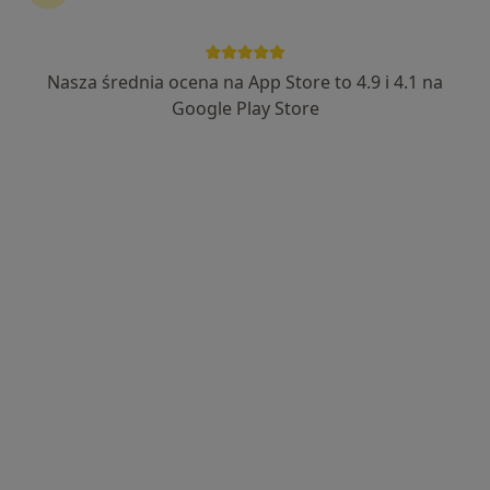
Nasza średnia ocena na App Store to 4.9 i 4.1 na
Wyróżniony
Google Play Store
lek. Igor Czerwieniec
·
Więcej
W trakcie specjalizacji (Urolog)
279 opinii
Tysiąclecia 101, Katowice
•
Mapa
Centrum Medyczne Tysiąclecie
Konsultacja urologiczna
200 zł
Specjalista nie oferuje umawiania online pod tym adresem.
Poproś o wizytę