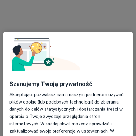
Centrum Medyczne Urovita
·
Więcej
Urologia, Kardiologia, Onkologia
489 opinii
Szanujemy Twoją prywatność
Wolności 64, Chorzów
•
Mapa
Akceptując, pozwalasz nam i naszym partnerom używać
Konsultacja urologiczna
250 zł
plików cookie (lub podobnych technologii) do zbierania
Pokaż więcej usług
danych do celów statystycznych i dostarczania treści w
oparciu o Twoje zwyczaje przeglądania stron
Brak dostępnych specjalistów z wolnymi terminami w tym centrum medycznym.
internetowych. W każdej chwili możesz sprawdzić i
Pokaż profil
zaktualizować swoje preferencje w ustawieniach. W