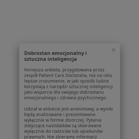
W pobliżu Chorzowa
Urolodzy w Katowicach
Urolodzy w Gliwicach
Urolodzy w Sosnowcu
Urolodzy w Zabrzu
Dobrostan emocjonalny i
Urolodzy w Tychach
sztuczna inteligencja
Więcej (14)
Niniejsza ankieta, przygotowana przez
zespół Patient Care Doctoralia, ma na celu
Więcej w kategorii: W pobliżu Chorzowa
lepsze zrozumienie, w jaki sposób ludzie
korzystają z narzędzi sztucznej inteligencji
Najczęstsze schorzenia
jako wsparcia dla swojego dobrostanu
emocjonalnego i zdrowia psychicznego.
Kamica nerkowa Chorzów
Udział w ankiecie jest anonimowy, a wyniki
Kamica moczowa Chorzów
będą analizowane i prezentowane
wyłącznie w formie zbiorczej. Pytania
Stulejka Chorzów
dotyczące nastolatków są skierowane
wyłącznie do rodziców lub opiekunów
Choroby urologiczne Chorzów
prawnych. Nie zbieramy informacji