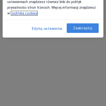
ustawieniach znajdziesz również linki do polityk
prywatności stron trzecich. Więcej informacji znajdziesz
w
polityka cookies
Zaakceptuj
Edytuj ustawienia
dr n. med. Kamil Marczewski
·
Więcej
W trakcie specjalizacji (Urolog)
376 opinii
Adres
Online
Johna Baildona 4/4, Katowice
•
Mapa
DR FUCHS CLINIC
Konsultacja urologiczna
240 zł
Specjalista nie oferuje umawiania online pod tym adresem.