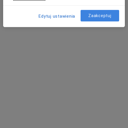
Ignacego Krasickiego 14, Będzin
•
Mapa
Konsultacja internistyczna
150 zł
Zaakceptuj
Edytuj ustawienia
Pokaż więcej usług
dr n. med. Anna
dr hab. n. med.
Krzysztof Szczerba
Michalska-
Marek Glinka
proktolog
Bańkowska
angiolog
dermatolog
Zobacz wszystkich 44 specjalistów
Brak dostępnych specjalistów z wolnymi terminami w tym centrum medycznym.
Pokaż profil