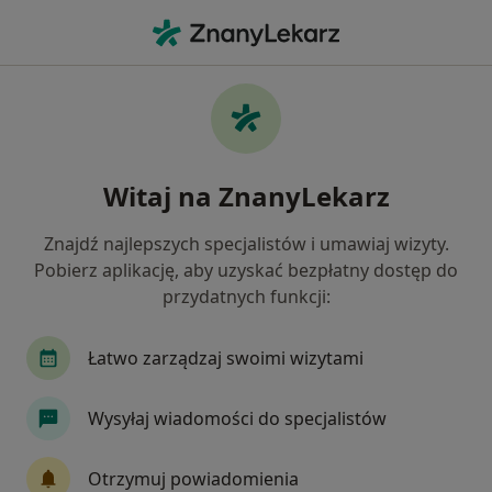
Me
Rak Prostaty • Będzin, śląskie
Filtry
• 1
Ubezpieczenie
Map
Rak prostaty specjaliści w Będzinie
Witaj na ZnanyLekarz
Jak działają wyniki wyszukiwania
Znajdź najlepszych specjalistów i umawiaj wizyty.
Pobierz aplikację, aby uzyskać bezpłatny dostęp do
Jakiego specjalisty szukasz?
przydatnych funkcji:
Onkolog
Urolog
Chirurg
Internista
Łatwo zarządzaj swoimi wizytami
Wysyłaj wiadomości do specjalistów
Otrzymuj powiadomienia