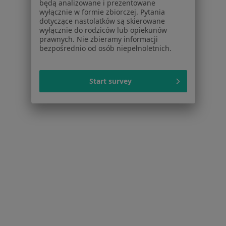
będą analizowane i prezentowane
Więcej w kategorii: W pobliżu Będzina
wyłącznie w formie zbiorczej. Pytania
dotyczące nastolatków są skierowane
Schorzenia w Będzinie
wyłącznie do rodziców lub opiekunów
prawnych. Nie zbieramy informacji
Zmiany skórne w Będzinie
bezpośrednio od osób niepełnoletnich.
Choroby chirurgiczne w Będzinie
Przepuklina w Będzinie
Start survey
Znamiona w Będzinie
Hemoroidy w Będzinie
Więcej (15)
Więcej w kategorii: Schorzenia w Będzinie
Rak Prostaty Specjaliści W Będzinie