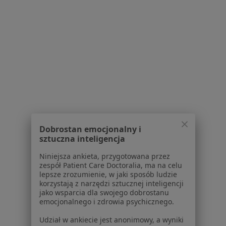
USG
Brak ceny
Specjalista nie oferuje umawiania online pod tym adresem.
Poproś o wizytę
Powiązane wyszukiwania
W pobliżu Będzina
Rak prostaty w Katowicach
Dobrostan emocjonalny i
sztuczna inteligencja
Rak prostaty w Gliwicach
Niniejsza ankieta, przygotowana przez
Rak prostaty w Sosnowcu
zespół Patient Care Doctoralia, ma na celu
lepsze zrozumienie, w jaki sposób ludzie
Rak prostaty w Chorzowie
korzystają z narzędzi sztucznej inteligencji
jako wsparcia dla swojego dobrostanu
Rak prostaty w Dąbrowie Górniczej
emocjonalnego i zdrowia psychicznego.
Więcej (14)
Udział w ankiecie jest anonimowy, a wyniki