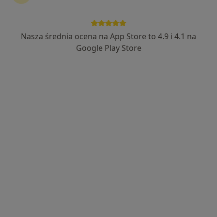
Nasza średnia ocena na App Store to 4.9 i 4.1 na
dr n. med. Maciej Kupajski
Google Play Store
·
Więcej
Urolog
380 opinii
Adres 1
Adres 2
Adres 3
Online
11 Listopada 18b/1, Będzin
•
Mapa
Top Clinic
Konsultacja urologiczna + USG
300 zł
Specjalista nie oferuje umawiania online pod tym adresem.
Poproś o wizytę