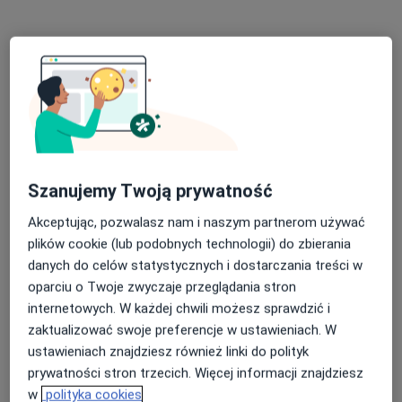
Zobacz wszystkich 27 specjalistów
Brak dostępnych specjalistów z wolnymi terminami w tym centrum medycznym.
Pokaż profil
Szanujemy Twoją prywatność
Akceptując, pozwalasz nam i naszym partnerom używać
plików cookie (lub podobnych technologii) do zbierania
danych do celów statystycznych i dostarczania treści w
oparciu o Twoje zwyczaje przeglądania stron
Bezpieczne płatności
internetowych. W każdej chwili możesz sprawdzić i
INTER-MED BĘDZIN
zaktualizować swoje preferencje w ustawieniach. W
·
Więcej
ustawieniach znajdziesz również linki do polityk
Interna, Chirurgia, Okulistyka
prywatności stron trzecich. Więcej informacji znajdziesz
2299 opinii
w
polityka cookies