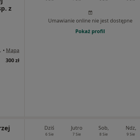
j
p. z
Umawianie online nie jest dostępne
Pokaż profil
browa Górnicza
•
Mapa
300 zł
rzej
Dziś
Jutro
Sob,
Ndz,
6 Sie
7 Sie
8 Sie
9 Sie