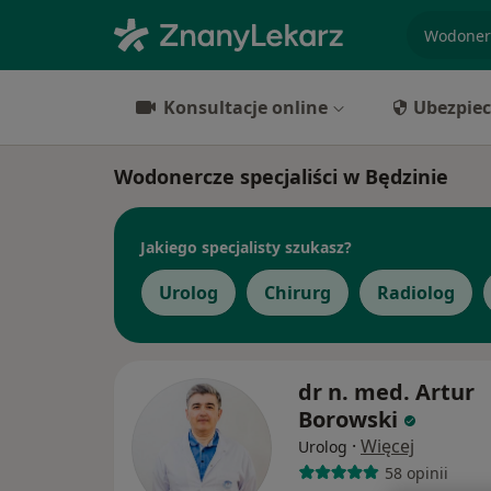
specjaliz
Konsultacje online
Ubezpiec
Wodonercze specjaliści w Będzinie
Jakiego specjalisty szukasz?
Urolog
Chirurg
Radiolog
dr n. med. Artur
Borowski
·
Więcej
Urolog
58 opinii