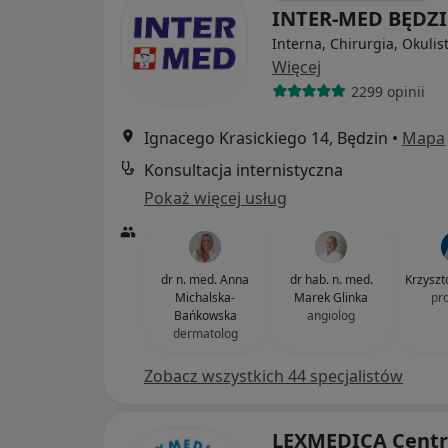
INTER-MED BĘDZ
Interna, Chirurgia, Okulis
Więcej
2299 opinii
Ignacego Krasickiego 14, Będzin
•
Mapa
Konsultacja internistyczna
Pokaż więcej usług
dr n. med. Anna
dr hab. n. med.
Krzyszt
Michalska-
Marek Glinka
pr
Bańkowska
angiolog
dermatolog
Zobacz wszystkich 44 specjalistów
LEXMEDICA Cent