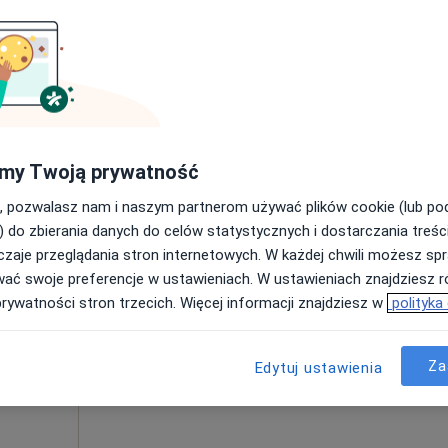
Poproś o wizytę
my Twoją prywatność
250 zł
, pozwalasz nam i naszym partnerom używać plików cookie (lub p
) do zbierania danych do celów statystycznych i dostarczania treśc
zaje przeglądania stron internetowych. W każdej chwili możesz spr
d
Dziś
Jutro
Sob,
Ndz,
wać swoje preferencje w ustawieniach. W ustawieniach znajdziesz ró
6 Sie
7 Sie
8 Sie
9 Sie
prywatności stron trzecich. Więcej informacji znajdziesz w
polityka
Umawianie online nie jest dostępne
Za
Edytuj ustawienia
Poproś o wizytę