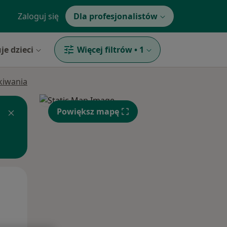
Zaloguj się
Dla profesjonalistów
je dzieci
Więcej filtrów
•
1
ukiwania
Powiększ mapę
Pon,
Wt,
Śr,
10 Sie
11 Sie
12 Sie