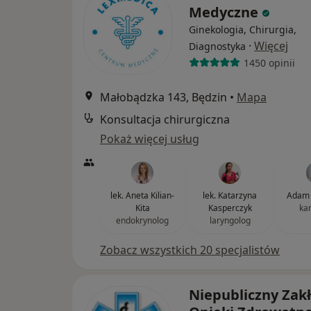
Medyczne
Ginekologia, Chirurgia,
·
Więcej
Diagnostyka
1450 opinii
Małobądzka 143, Będzin
•
Mapa
Konsultacja chirurgiczna
Pokaż więcej usług
lek. Aneta Kilian-
lek. Katarzyna
Adam 
Kita
Kasperczyk
ka
endokrynolog
laryngolog
Zobacz wszystkich 20 specjalistów
Niepubliczny Zak