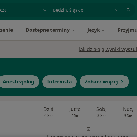
acja, badanie lub nazwisko
miasto lub dzielnica
zenie
Dostępne terminy
Język
Przyjmu
Jak działają wyniki wysz
Anestezjolog
Internista
Zobacz więcej
Dziś
Jutro
Sob,
Ndz,
6 Sie
7 Sie
8 Sie
9 Sie
Umawianie online nie jest dostępne