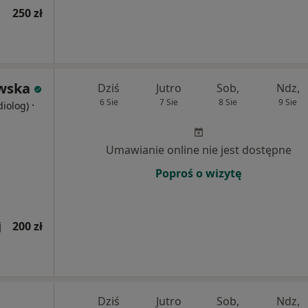
250 zł
owska
Dziś
Jutro
Sob,
Ndz,
6 Sie
7 Sie
8 Sie
9 Sie
·
diolog)
Umawianie online nie jest dostępne
Poproś o wizytę
j
200 zł
Dziś
Jutro
Sob,
Ndz,