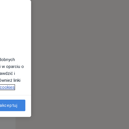
odobnych
i w oparciu o
awdzić i
Pon,
Wt,
Śr,
wnież linki
10 Sie
11 Sie
12 Sie
 cookies
akceptuj