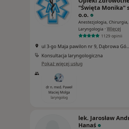
Opieki Zdrowotne
"Święta Monika" s
o.o.
Anestezjologia, Chirurgia,
·
Więcej
Laryngologia
1129 opinii
ul 3-go Maja pawilon nr 9, Dą
Konsultacja laryngologiczna
Pokaż więcej usług
dr n. med. Paweł
Maciej Molga
laryngolog
lek. Jarosław And
Hanaś