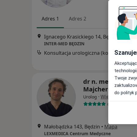
Adres 1
Adres 2
Ignacego Krasickiego 14, Będzin
•
Mapa
INTER-MED BĘDZIN
Szanuje
Konsultacja urologiczna (kolejna wizyta)
Akceptując
technologii
Twoje zwyc
dr n. med. Konra
zaktualizo
Majcherczyk
do polityk 
·
Więcej
Urolog
6 opinii
Małobądzka 143, Będzin
•
Mapa
LEXMEDICA Centrum Medyczne