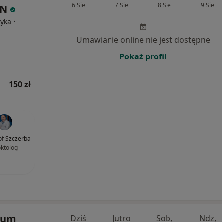
6 Sie
7 Sie
8 Sie
9 Sie
IN
·
tyka
Umawianie online nie jest dostępne
Pokaż profil
150 zł
of Szczerba
oktolog
rum
Dziś
Jutro
Sob,
Ndz,