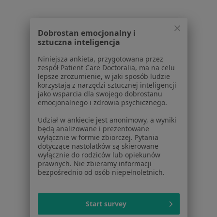
1
2
Dobrostan emocjonalny i
sztuczna inteligencja
Powiązane wyszukiwania
Niniejsza ankieta, przygotowana przez
W pobliżu Sosnowca
zespół Patient Care Doctoralia, ma na celu
lepsze zrozumienie, w jaki sposób ludzie
Wodniak jądra w Katowicach
korzystają z narzędzi sztucznej inteligencji
jako wsparcia dla swojego dobrostanu
Wodniak jądra w Gliwicach
emocjonalnego i zdrowia psychicznego.
Wodniak jądra w Chorzowie
Udział w ankiecie jest anonimowy, a wyniki
będą analizowane i prezentowane
Wodniak jądra w Zabrzu
wyłącznie w formie zbiorczej. Pytania
dotyczące nastolatków są skierowane
Wodniak jądra w Tychach
wyłącznie do rodziców lub opiekunów
prawnych. Nie zbieramy informacji
Więcej (14)
bezpośrednio od osób niepełnoletnich.
Więcej w kategorii: W pobliżu Sosnowca
Schorzenia w Sosnowcu
Start survey
Choroby wieku dziecięcego w Sosnowcu