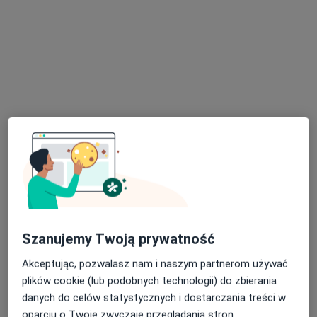
lek. Tomasz Zaorski
·
Więcej
Urolog
613 opinii
Adres
Online
Szanujemy Twoją prywatność
Nadbrzeżna 12, Jaworzno
•
Mapa
Centrum Medyczne MarMedicam
Akceptując, pozwalasz nam i naszym partnerom używać
Konsultacja urologiczna
250 zł
plików cookie (lub podobnych technologii) do zbierania
danych do celów statystycznych i dostarczania treści w
Specjalista nie oferuje umawiania online pod tym adresem.
oparciu o Twoje zwyczaje przeglądania stron