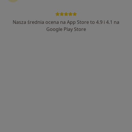
Nasza średnia ocena na App Store to 4.9 i 4.1 na
lek. Ewa Czapkowicz
Google Play Store
Urolog
439 opinii
Adres 1
Adres 2
Adres 3
Al. Wolności 6, Sosnowiec
•
Mapa
Centrum Medyczne SANTE CLINIC
Konsultacja urologiczna
290 zł
Specjalista nie oferuje umawiania online pod tym adresem.
Poproś o wizytę