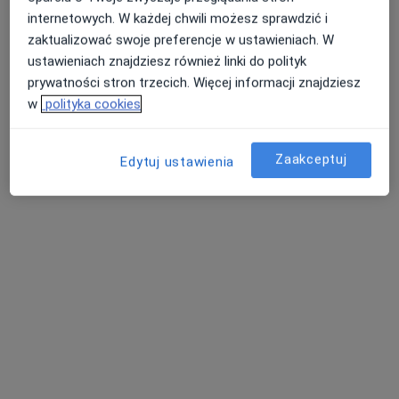
Poproś o wizytę
internetowych. W każdej chwili możesz sprawdzić i
zaktualizować swoje preferencje w ustawieniach. W
ustawieniach znajdziesz również linki do polityk
prywatności stron trzecich. Więcej informacji znajdziesz
w
polityka cookies
Zaakceptuj
Edytuj ustawienia
dr n. med. Aleksander Targoński
·
Więcej
Urolog, Androlog
674 opinie
Dęblińska 9, Sosnowiec
•
Mapa
Centrum Medyczne VIVOMED
Konsultacja urologiczna
300 zł
Specjalista nie oferuje umawiania online pod tym adresem.