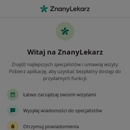
Me
Wodniak Jądra • Sosnowiec, śląskie
Filtry
• 1
Ubezpieczenie
Map
Wodniak jądra specjaliści w Sosnowcu
Witaj na ZnanyLekarz
Jak działają wyniki wyszukiwania
Znajdź najlepszych specjalistów i umawiaj wizyty.
Pobierz aplikację, aby uzyskać bezpłatny dostęp do
Jakiego specjalisty szukasz?
przydatnych funkcji:
Urolog
Chirurg
Dermatolog
Internis
Łatwo zarządzaj swoimi wizytami
Wysyłaj wiadomości do specjalistów
Otrzymuj powiadomienia