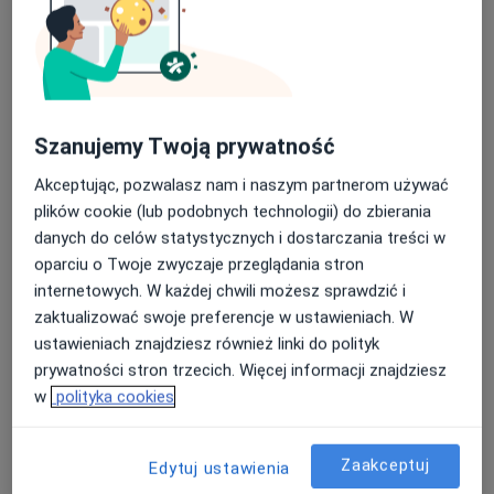
Szanujemy Twoją prywatność
Bezpieczne płatności
Centrum Zdrowia Jomadent
Akceptując, pozwalasz nam i naszym partnerom używać
·
Więcej
Stomatologia, Interna, Chirurgia
plików cookie (lub podobnych technologii) do zbierania
1937 opinii
danych do celów statystycznych i dostarczania treści w
oparciu o Twoje zwyczaje przeglądania stron
3 Maja 40, Dąbrowa Górnicza
•
Mapa
internetowych. W każdej chwili możesz sprawdzić i
USG
70 zł
zaktualizować swoje preferencje w ustawieniach. W
Pokaż więcej usług
ustawieniach znajdziesz również linki do polityk
prywatności stron trzecich. Więcej informacji znajdziesz
w
polityka cookies
lek. Michał Popek
dr n. med. Karolina
lek. Michał Borkowski
ortopeda
Pinocy
ginekolog
Zaakceptuj
chirurg
Edytuj ustawienia
stomatologiczny