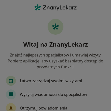
Me
Rak Prącia • Będzin, śląskie
Filtry
• 1
Ubezpieczenie
Map
Rak prącia specjaliści w Będzinie
Witaj na ZnanyLekarz
Jak działają wyniki wyszukiwania
Znajdź najlepszych specjalistów i umawiaj wizyty.
Pobierz aplikację, aby uzyskać bezpłatny dostęp do
Jakiego specjalisty szukasz?
przydatnych funkcji:
Urolog
Chirurg
Onkolog
Ortopeda
Łatwo zarządzaj swoimi wizytami
Wysyłaj wiadomości do specjalistów
Otrzymuj powiadomienia