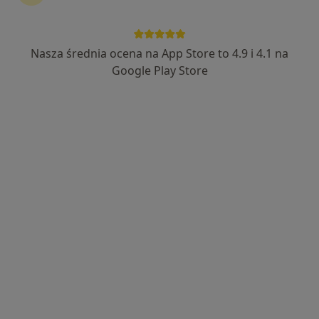
Nasza średnia ocena na App Store to 4.9 i 4.1 na
dr n. med. Maciej Kupajski
Google Play Store
·
Więcej
Urolog
380 opinii
Adres 1
Adres 2
Adres 3
Online
11 Listopada 18b/1, Będzin
•
Mapa
Top Clinic
Konsultacja urologiczna + USG
300 zł
Specjalista nie oferuje umawiania online pod tym adresem.
Poproś o wizytę