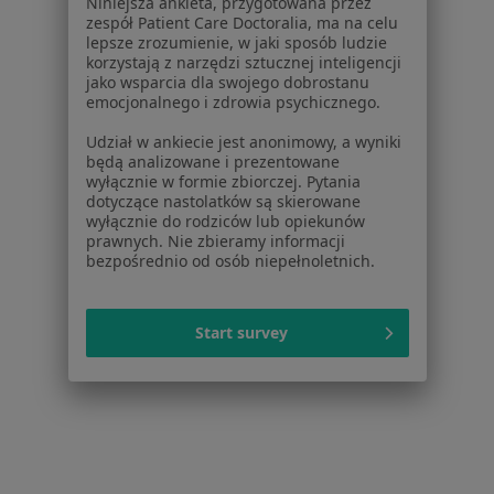
Niniejsza ankieta, przygotowana przez
zespół Patient Care Doctoralia, ma na celu
lepsze zrozumienie, w jaki sposób ludzie
korzystają z narzędzi sztucznej inteligencji
jako wsparcia dla swojego dobrostanu
emocjonalnego i zdrowia psychicznego.
Serwis
Udział w ankiecie jest anonimowy, a wyniki
Regulamin
będą analizowane i prezentowane
wyłącznie w formie zbiorczej. Pytania
Polityka prywatności pacjentów
dotyczące nastolatków są skierowane
Polityka prywatności profesjonalistów
wyłącznie do rodziców lub opiekunów
Polityka prywatności dla profesjonalistów, których
prawnych. Nie zbieramy informacji
bezpośrednio od osób niepełnoletnich.
dane pozyskaliśmy samodzielnie
Polityka cookies
Jak działają wyniki wyszukiwania
Start survey
Dostępność
O nas
Praca
Rekrutujemy!
Partnerzy
Centrum prasowe
Kontakt