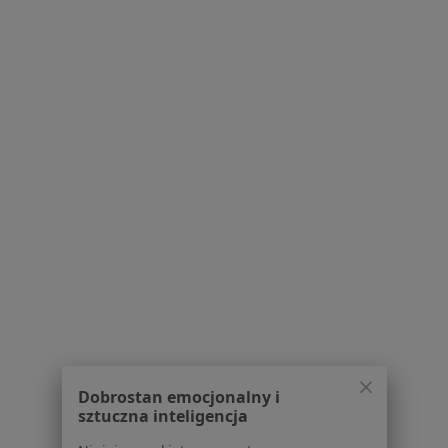
Rak prącia w Zabrzu
Więcej (13)
Więcej w kategorii: W pobliżu Będzina
Schorzenia w Będzinie
Bóle brzucha w Będzinie
Guzy tarczycy w Będzinie
Choroby wątroby w Będzinie
Diagnostyka obrazowa w Będzinie
Kamica nerkowa w Będzinie
Więcej (15)
Więcej w kategorii: Schorzenia w Będzinie
Dobrostan emocjonalny i
Rak Prącia Specjaliści W Będzinie
sztuczna inteligencja