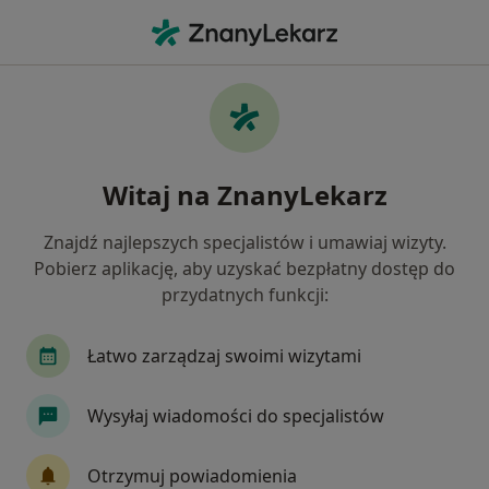
Me
Łagodny Rozrost Prostaty • Będzin, śląskie
Filtry
• 1
Ubezpieczenie
Map
Łagodny rozrost prostaty specjaliści w
Witaj na ZnanyLekarz
Będzinie
Jak działają wyniki wyszukiwania
Znajdź najlepszych specjalistów i umawiaj wizyty.
Pobierz aplikację, aby uzyskać bezpłatny dostęp do
przydatnych funkcji:
Jakiego specjalisty szukasz?
Urolog
Chirurg
Laryngolog
Ortoped
Łatwo zarządzaj swoimi wizytami
Wysyłaj wiadomości do specjalistów
Otrzymuj powiadomienia