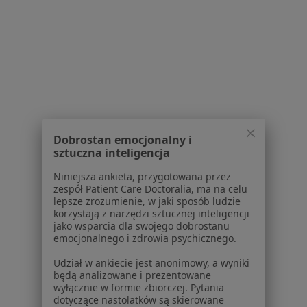
Polityka prywatności profesjonalistów
Polityka prywatności dla profesjonalistów, których
dane pozyskaliśmy samodzielnie
Polityka cookies
Jak działają wyniki wyszukiwania
Dostępność
O nas
Praca
Rekrutujemy!
Dobrostan emocjonalny i
Partnerzy
sztuczna inteligencja
Centrum prasowe
Kontakt
Niniejsza ankieta, przygotowana przez
zespół Patient Care Doctoralia, ma na celu
Dla pacjentów
lepsze zrozumienie, w jaki sposób ludzie
korzystają z narzędzi sztucznej inteligencji
jako wsparcia dla swojego dobrostanu
Lekarze
emocjonalnego i zdrowia psychicznego.
Placówki medyczne
Pytania i odpowiedzi
Udział w ankiecie jest anonimowy, a wyniki
będą analizowane i prezentowane
Usługi i zabiegi
wyłącznie w formie zbiorczej. Pytania
Choroby
dotyczące nastolatków są skierowane