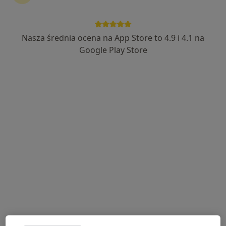
Nasza średnia ocena na App Store to 4.9 i 4.1 na
dr n. med. Konrad Majcherczyk
Google Play Store
·
Więcej
Urolog
6 opinii
Małobądzka 143, Będzin
•
Mapa
LEXMEDICA Centrum Medyczne
Konsultacja urologiczna
250 zł
Specjalista nie oferuje umawiania online pod tym adresem.
Poproś o wizytę