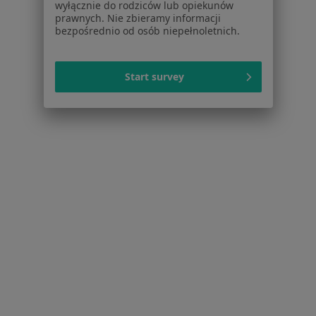
Pomoc
wyłącznie do rodziców lub opiekunów
prawnych. Nie zbieramy informacji
Aplikacje mobilne
bezpośrednio od osób niepełnoletnich.
Blog dla pacjentów
Dla profesjonalistów
Start survey
Cennik
Dla lekarzy
Dla placówek medycznych
Noa Notes
nowość
Baza wiedzy
Centrum Pomocy dla Specjalisty
Kontakt
ZnanyLekarz - Strona główna
ZnanyLekarz Sp. z o.o.
ul. Kolejowa 5/7
01-217 Warszawa, Polska
NIP: ⁠7010224868