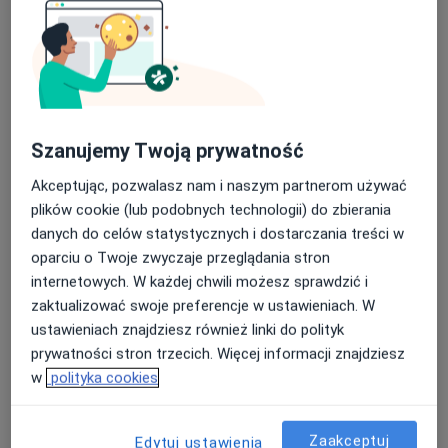
Bezpieczne płatności
INTER-MED BĘDZIN
·
Więcej
Szanujemy Twoją prywatność
Interna, Chirurgia, Okulistyka
2296 opinii
Akceptując, pozwalasz nam i naszym partnerom używać
Ignacego Krasickiego 14, Będzin
•
Mapa
plików cookie (lub podobnych technologii) do zbierania
danych do celów statystycznych i dostarczania treści w
Konsultacja internistyczna
150 zł
oparciu o Twoje zwyczaje przeglądania stron
Pokaż więcej usług
internetowych. W każdej chwili możesz sprawdzić i
zaktualizować swoje preferencje w ustawieniach. W
ustawieniach znajdziesz również linki do polityk
dr n. med. Anna
dr hab. n. med.
Krzysztof Szczerba
prywatności stron trzecich. Więcej informacji znajdziesz
Michalska-
Marek Glinka
proktolog
w
polityka cookies
Bańkowska
angiolog
dermatolog
Zaakceptuj
Edytuj ustawienia
Zobacz wszystkich 44 specjalistów