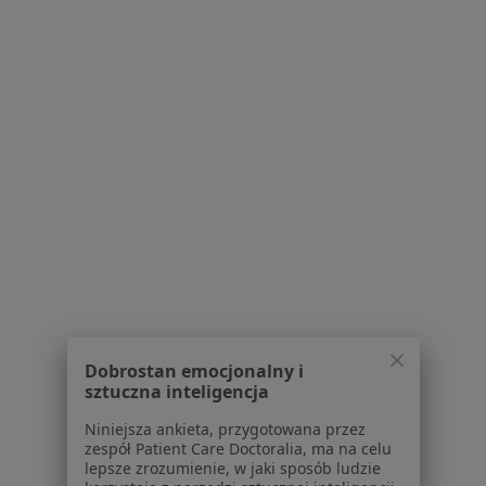
Śląskie Centrum Opieki Medycznej
·
Więcej
Urologia, Chirurgia naczyniowa, Okulistyka
Jana Kochanowskiego 30, Czerwionka-Leszczyny
•
Mapa
Brak dostępnych specjalistów z wolnymi terminami w tym centrum medycznym.
Pokaż profil
Dobrostan emocjonalny i
sztuczna inteligencja
Niniejsza ankieta, przygotowana przez
zespół Patient Care Doctoralia, ma na celu
lepsze zrozumienie, w jaki sposób ludzie
Centrum Medyczne "Na Rudzkiej"