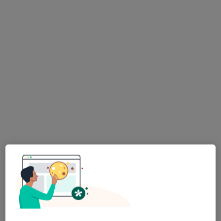
Dostępni specjaliści
Specjaliści znajdują się poza Rybnik, śląskie, w
obszarach bliskich Twojemu wyszukiwaniu.
Bezpieczne płatności
dr n. med. Jacek Zostawa
·
Więcej
Urolog
151 opinii
Ul. Wolności 299, Zabrze
•
Mapa
Śląski Ośrodek Onkologii Sanivitas
Badania cystoskopii
1 200 zł