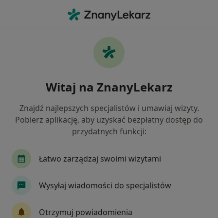
Me
Urolog • Rybnik, śląskie
Filtry
Ubezpieczenie
Mapa
Polecani urolodzy w Rybniku
Witaj na ZnanyLekarz
Jak działają wyniki wyszukiwania
Znajdź najlepszych specjalistów i umawiaj wizyty.
Pobierz aplikację, aby uzyskać bezpłatny dostęp do
Wybierz swoje ubezpieczenie
przydatnych funkcji:
Enel-med
LUX MED
Medicover
POLM
Łatwo zarządzaj swoimi wizytami
Wysyłaj wiadomości do specjalistów
Otrzymuj powiadomienia