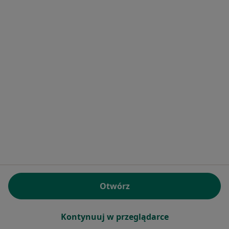
Kamica moczowa Rybnik
Kamica nerkowa Rybnik
Niepłodność Rybnik
Przerost prostaty Rybnik
Rak prostaty Rybnik
Więcej (15)
Więcej w kategorii: Najczęstsze schorzenia
Ubezpieczyciele w Rybniku
Urolodzy z Medicover w Rybniku
Urolodzy z LUX MED w Rybniku
Urolodzy z Enel-med w Rybniku
Otwórz
Urolodzy z POLMED w Rybniku
Urolodzy z Saltus w Rybniku
Kontynuuj w przeglądarce