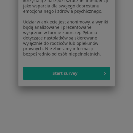
korzystają z narzędzi sztucznej inteligencji
·
Więcej
Urologia, Onkologia, Interna
jako wsparcia dla swojego dobrostanu
emocjonalnego i zdrowia psychicznego.
51 opinii
Udział w ankiecie jest anonimowy, a wyniki
Rudzka 88, Rybnik
•
Mapa
będą analizowane i prezentowane
Brak dostępnych specjalistów z wolnymi terminami w tym centrum medycznym.
wyłącznie w formie zbiorczej. Pytania
dotyczące nastolatków są skierowane
wyłącznie do rodziców lub opiekunów
Pokaż profil
prawnych. Nie zbieramy informacji
bezpośrednio od osób niepełnoletnich.
Start survey
Samodzielny Publiczny Wojewódzki
Szpital Specjalistyczny Nr 3 w Rybniku
·
Więcej
Urologia, Interna, Chirurgia