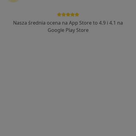
Nasza średnia ocena na App Store to 4.9 i 4.1 na
lek. Kamil Sagan
Google Play Store
·
Więcej
W trakcie specjalizacji (Urolog)
22 opinie
Cegielniana 14, Rybnik
•
Mapa
LiftMed
Konsultacja urologiczna
od 250 zł
Specjalista nie oferuje umawiania online pod tym adresem.
Poproś o wizytę