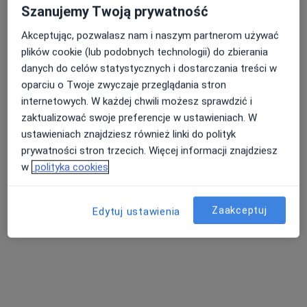
Szanujemy Twoją prywatność
Specjalista nie oferuje umawiania online pod tym adresem.
Akceptując, pozwalasz nam i naszym partnerom używać
Poproś o wizytę
plików cookie (lub podobnych technologii) do zbierania
danych do celów statystycznych i dostarczania treści w
oparciu o Twoje zwyczaje przeglądania stron
internetowych. W każdej chwili możesz sprawdzić i
zaktualizować swoje preferencje w ustawieniach. W
ustawieniach znajdziesz również linki do polityk
prywatności stron trzecich. Więcej informacji znajdziesz
w
polityka cookies
Bezpieczne płatności
Zaakceptuj
Edytuj ustawienia
lek. Grzegorz Kwolek
·
Więcej
Urolog
162 opinie
Derkacza 13, Gliwice
•
Mapa
Centrum Medyczne Nowy Świat