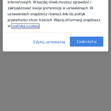
Konsultacja urologiczna
250 zł
internetowych. W każdej chwili możesz sprawdzić i
zaktualizować swoje preferencje w ustawieniach. W
Specjalista nie oferuje umawiania online pod tym adresem.
ustawieniach znajdziesz również linki do polityk
prywatności stron trzecich. Więcej informacji znajdziesz
Poproś o wizytę
w
polityka cookies
Zaakceptuj
Edytuj ustawienia
dr n. med. Aleksander Targoński
·
Więcej
Urolog, Androlog
674 opinie
Dęblińska 9, Sosnowiec
•
Mapa
Centrum Medyczne VIVOMED