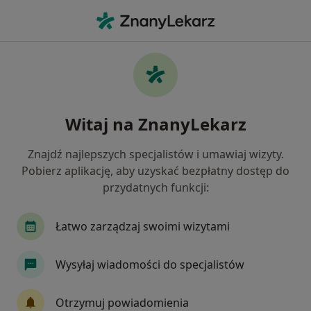
Me
Zapalenie Prostaty • Sosnowiec, śląskie
Filtry
• 1
Ubezpieczenie
Map
Zapalenie prostaty specjaliści w Sosnowcu
Witaj na ZnanyLekarz
Jak działają wyniki wyszukiwania
Znajdź najlepszych specjalistów i umawiaj wizyty.
Pobierz aplikację, aby uzyskać bezpłatny dostęp do
Jakiego specjalisty szukasz?
przydatnych funkcji:
Urolog
Chirurg
Internista
Endokryno
Łatwo zarządzaj swoimi wizytami
Wysyłaj wiadomości do specjalistów
Otrzymuj powiadomienia