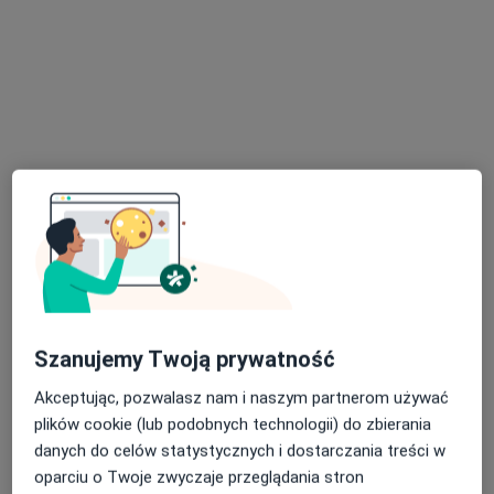
Poproś o wizytę
lek. Paweł Bednarek
·
Więcej
Urolog
46 opinii
Szanujemy Twoją prywatność
Adres 1
Adres 2
Akceptując, pozwalasz nam i naszym partnerom używać
plików cookie (lub podobnych technologii) do zbierania
Gospodarcza 48, Katowice
•
Mapa
danych do celów statystycznych i dostarczania treści w
Centrum Medyczne Nikiszowiec
oparciu o Twoje zwyczaje przeglądania stron