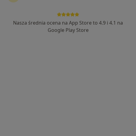
Nasza średnia ocena na App Store to 4.9 i 4.1 na
lek. Ewa Czapkowicz
Google Play Store
Urolog
440 opinii
Adres 1
Adres 2
Adres 3
Al. Wolności 6, Sosnowiec
•
Mapa
Centrum Medyczne SANTE CLINIC
Konsultacja urologiczna
290 zł
Specjalista nie oferuje umawiania online pod tym adresem.
Poproś o wizytę