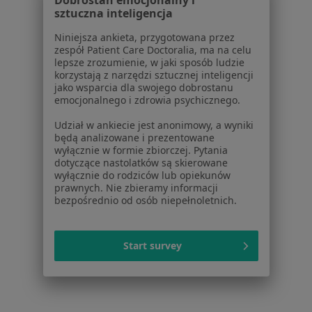
Dobrostan emocjonalny i
sztuczna inteligencja
Powiązane wyszukiwania
Niniejsza ankieta, przygotowana przez
W pobliżu Sosnowca
zespół Patient Care Doctoralia, ma na celu
Zapalenie prostaty w Katowicach
lepsze zrozumienie, w jaki sposób ludzie
korzystają z narzędzi sztucznej inteligencji
Zapalenie prostaty w Gliwicach
jako wsparcia dla swojego dobrostanu
emocjonalnego i zdrowia psychicznego.
Zapalenie prostaty w Chorzowie
Udział w ankiecie jest anonimowy, a wyniki
Zapalenie prostaty w Zabrzu
będą analizowane i prezentowane
wyłącznie w formie zbiorczej. Pytania
Zapalenie prostaty w Tychach
dotyczące nastolatków są skierowane
wyłącznie do rodziców lub opiekunów
Więcej (12)
prawnych. Nie zbieramy informacji
bezpośrednio od osób niepełnoletnich.
Więcej w kategorii: W pobliżu Sosnowca
Schorzenia w Sosnowcu
Start survey
Choroby chirurgiczne w Sosnowcu
Zmiany skórne w Sosnowcu
Znamiona w Sosnowcu