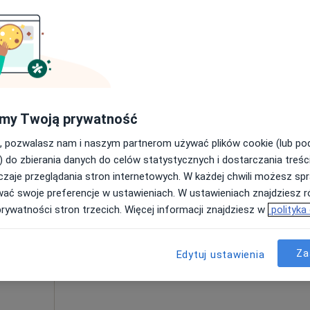
Poproś o wizytę
my Twoją prywatność
290 zł
, pozwalasz nam i naszym partnerom używać plików cookie (lub p
) do zbierania danych do celów statystycznych i dostarczania treśc
zaje przeglądania stron internetowych. W każdej chwili możesz spr
ki
Dziś
Jutro
Pon,
Wt,
wać swoje preferencje w ustawieniach. W ustawieniach znajdziesz ró
8 Sie
9 Sie
10 Sie
11 Sie
prywatności stron trzecich. Więcej informacji znajdziesz w
polityka
Umawianie online nie jest dostępne
Za
Edytuj ustawienia
Poproś o wizytę