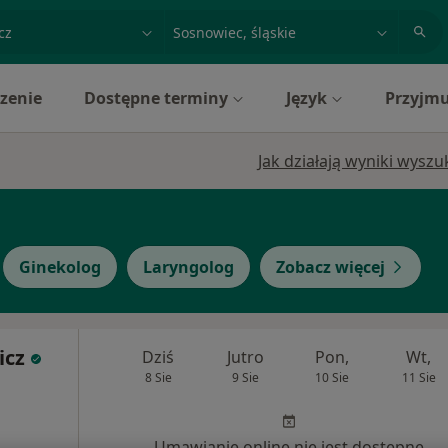
acja, badanie lub nazwisko
miasto lub dzielnica
zenie
Dostępne terminy
Język
Przyjmu
Jak działają wyniki wysz
Ginekolog
Laryngolog
Zobacz więcej
icz
Dziś
Jutro
Pon,
Wt,
8 Sie
9 Sie
10 Sie
11 Sie
Umawianie online nie jest dostępne