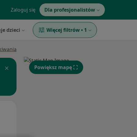
Zaloguj się
Dla profesjonalistów
je dzieci
Więcej filtrów
•
1
ukiwania
Powiększ mapę
Śr,
Czw,
Pt,
12 Sie
13 Sie
14 Sie