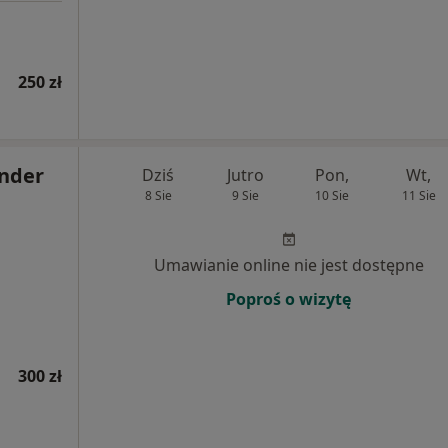
250 zł
ander
Dziś
Jutro
Pon,
Wt,
8 Sie
9 Sie
10 Sie
11 Sie
Umawianie online nie jest dostępne
Poproś o wizytę
300 zł