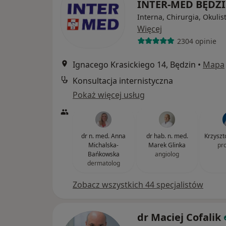
INTER-MED BĘDZ
Interna, Chirurgia, Okulis
Więcej
2304 opinie
Ignacego Krasickiego 14, Będzin
•
Mapa
Konsultacja internistyczna
Pokaż więcej usług
dr n. med. Anna
dr hab. n. med.
Krzyszt
Michalska-
Marek Glinka
pr
Bańkowska
angiolog
dermatolog
Zobacz wszystkich 44 specjalistów
dr Maciej Cofalik