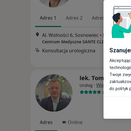
Adres 1
Adres 2
Adres 3
Al. Wolności 6, Sosnowiec
•
Mapa
Centrum Medyczne SANTE CLINIC
Szanuje
Konsultacja urologiczna
Akceptując
technologii
Twoje zwyc
lek. Tomasz Zaors
zaktualizo
·
Więcej
Urolog
do polityk 
613 opinii
Adres
Online