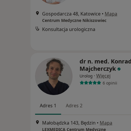
Gospodarcza 48, Katowice
•
Mapa
Centrum Medyczne Nikiszowiec
Konsultacja urologiczna
dr n. med. Konra
Majcherczyk
·
Więcej
Urolog
6 opinii
Adres 1
Adres 2
Małobądzka 143, Będzin
•
Mapa
LEXMEDICA Centrum Medyczne