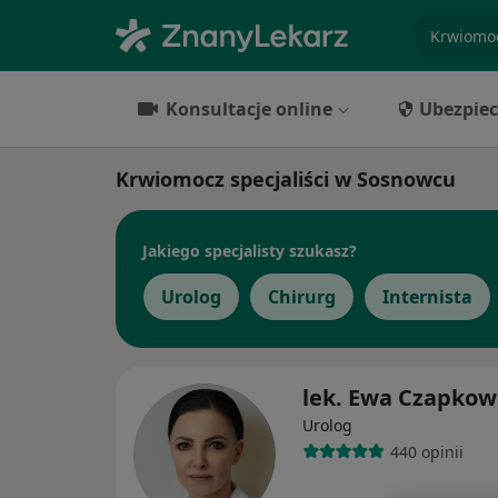
specjaliz
Konsultacje online
Ubezpiec
Krwiomocz specjaliści w Sosnowcu
Jakiego specjalisty szukasz?
Urolog
Chirurg
Internista
lek. Ewa Czapkow
Urolog
440 opinii