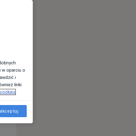
odobnych
i w oparciu o
awdzić i
Śr,
Czw,
Pt,
wnież linki
12 Sie
13 Sie
14 Sie
 cookies
akceptuj