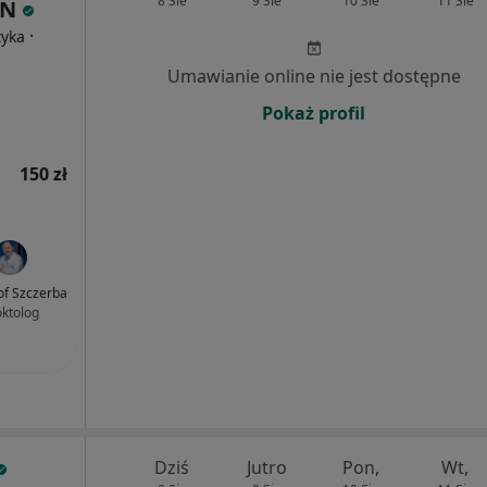
8 Sie
9 Sie
10 Sie
11 Sie
IN
·
tyka
Umawianie online nie jest dostępne
Pokaż profil
150 zł
of Szczerba
oktolog
Dziś
Jutro
Pon,
Wt,