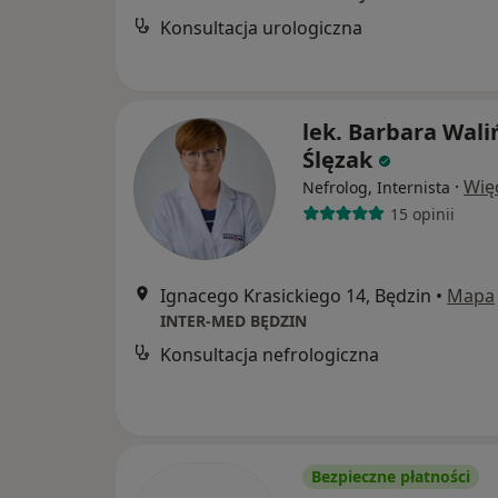
Konsultacja urologiczna
lek. Barbara Wali
Ślęzak
·
Wię
Nefrolog, Internista
15 opinii
Ignacego Krasickiego 14, Będzin
•
Mapa
INTER-MED BĘDZIN
Konsultacja nefrologiczna
Bezpieczne płatności