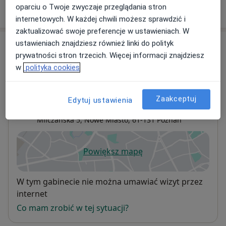
oparciu o Twoje zwyczaje przeglądania stron
W jaki sposób ustalane są ceny?
Prowadzę również terapię w stanach przed i
internetowych. W każdej chwili możesz sprawdzić i
pooperacyjnych w celu optymalizacji procesu leczenia
zaktualizować swoje preferencje w ustawieniach. W
oraz przyspieszenia procesu rekonwalescencji.
ustawieniach znajdziesz również linki do polityk
Adresy (2)
prywatności stron trzecich. Więcej informacji znajdziesz
w
polityka cookies
Adres 1
Adres 2
Zaakceptuj
Edytuj ustawienia
Rehamove Clinic
Milczańska 5,
Nowe Miasto
, 61-131
Poznań
Powiększ mapę
otwiera się w nowej karcie
Dostępność
W tym gabinecie nie można umawiać wizyt przez
internet
Co mam zrobić w tej sytuacji?