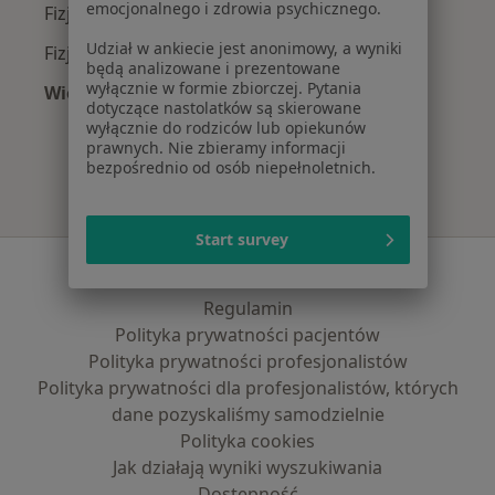
emocjonalnego i zdrowia psychicznego.
Fizjoterapeuci z TELEMEDI w Poznaniu
Udział w ankiecie jest anonimowy, a wyniki
Fizjoterapeuci z LUX MED w Poznaniu
będą analizowane i prezentowane
wyłącznie w formie zbiorczej. Pytania
Więcej (8)
dotyczące nastolatków są skierowane
Więcej w kategorii: Najpopularniejsze ubezpie
wyłącznie do rodziców lub opiekunów
prawnych. Nie zbieramy informacji
bezpośrednio od osób niepełnoletnich.
Start survey
Serwis
Regulamin
Polityka prywatności pacjentów
Polityka prywatności profesjonalistów
Polityka prywatności dla profesjonalistów, których
dane pozyskaliśmy samodzielnie
Polityka cookies
Jak działają wyniki wyszukiwania
Dostępność