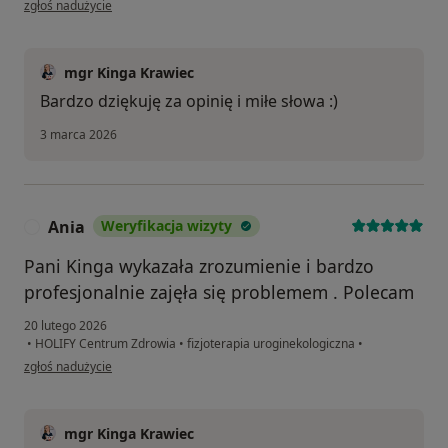
zgłoś nadużycie
mgr Kinga Krawiec
Bardzo dziękuję za opinię i miłe słowa :)
3 marca 2026
Ania
Weryfikacja wizyty
A
Pani Kinga wykazała zrozumienie i bardzo
profesjonalnie zajęła się problemem . Polecam
20 lutego 2026
•
HOLIFY Centrum Zdrowia
•
fizjoterapia uroginekologiczna
•
w opinii użytkownika Ania
zgłoś nadużycie
mgr Kinga Krawiec