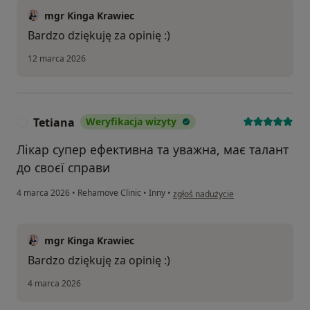
mgr Kinga Krawiec
Bardzo dziękuję za opinię :)
12 marca 2026
Tetiana
Weryfikacja wizyty
T
Лікар супер ефективна та уважна, має талант
до своєї справи
w opinii użytkownika Tetiana
4 marca 2026
•
Rehamove Clinic
•
Inny
•
zgłoś nadużycie
mgr Kinga Krawiec
Bardzo dziękuję za opinię :)
4 marca 2026