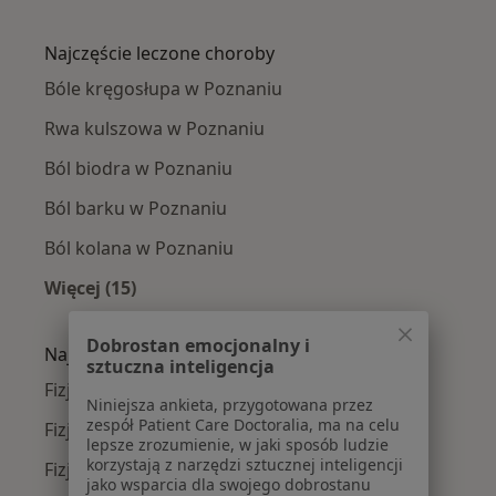
Więcej w kategorii: Fizjoterapeuci w pobliżu
Najczęście leczone choroby
Bóle kręgosłupa w Poznaniu
Rwa kulszowa w Poznaniu
Ból biodra w Poznaniu
Ból barku w Poznaniu
Ból kolana w Poznaniu
Więcej (15)
Więcej w kategorii: Najczęście leczone chorob
Dobrostan emocjonalny i
Najpopularniejsze ubezpieczenia
sztuczna inteligencja
Fizjoterapeuci z Allianz w Poznaniu
Niniejsza ankieta, przygotowana przez
zespół Patient Care Doctoralia, ma na celu
Fizjoterapeuci z PZU Zdrowie w Poznaniu
lepsze zrozumienie, w jaki sposób ludzie
korzystają z narzędzi sztucznej inteligencji
Fizjoterapeuci z Enel-med w Poznaniu
jako wsparcia dla swojego dobrostanu