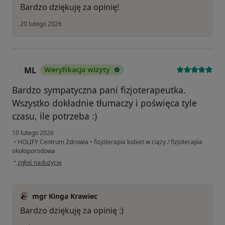
Bardzo dziękuję za opinię!
20 lutego 2026
ML
Weryfikacja wizyty
M
Bardzo sympatyczna pani fizjoterapeutka.
Wszystko dokładnie tłumaczy i poświęca tyle
czasu, ile potrzeba :)
10 lutego 2026
•
HOLIFY Centrum Zdrowia
•
fizjoterapia kobiet w ciąży / fizjoterapia
okołoporodowa
w opinii użytkownika ML
•
zgłoś nadużycie
mgr Kinga Krawiec
Bardzo dziękuję za opinię :)