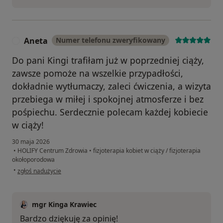
Aneta
Numer telefonu zweryfikowany
A
Do pani Kingi trafiłam już w poprzedniej ciąży,
zawsze pomoże na wszelkie przypadłości,
dokładnie wytłumaczy, zaleci ćwiczenia, a wizyta
przebiega w miłej i spokojnej atmosferze i bez
pośpiechu. Serdecznie polecam każdej kobiecie
w ciąży!
30 maja 2026
•
HOLIFY Centrum Zdrowia
•
fizjoterapia kobiet w ciąży / fizjoterapia
okołoporodowa
w opinii użytkownika Aneta
•
zgłoś nadużycie
mgr Kinga Krawiec
Bardzo dziękuję za opinię!