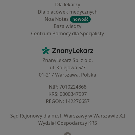
Dla lekarzy
Dla placówek medycznych
Noa Notes
nowość
Baza wiedzy
Centrum Pomocy dla Specjalisty
Kontakt
ZnanyLekarz - Strona główna
ZnanyLekarz Sp. z o.o.
ul. Kolejowa 5/7
01-217 Warszawa, Polska
NIP: ⁠7010224868
KRS: ⁠0000347997
REGON: ⁠142276657
Sąd Rejonowy dla m.st. Warszawy w Warszawie XII
Wydział Gospodarczy KRS
Facebook
otwiera się w nowej karcie