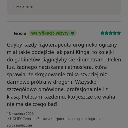
30 maja 2026
Gosia
Weryfikacja wizyty
G
Gdyby każdy fizjoterapeuta uroginekologiczny
miał takie podejście jak pani Kinga, to kolejki
do gabinetów ciągnęłyby się kilometrami. Pełen
luz, żadnego naciskania i atmosfera, która
sprawia, że skrępowanie znika szybciej niż
darmowe próbki w drogerii. Wszystko
szczegółowo omówione, profesjonalnie i z
klasą. Polecam każdemu, kto jeszcze się waha –
nie ma się czego bać!
13 kwietnia 2026
•
HOLIFY Centrum Zdrowia
•
fizjoterapia uroginekologiczna
•
w opinii użytkownika Gosia
zgłoś nadużycie