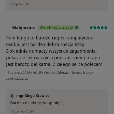
14 lipca 2026
Małgorzata
Weryfikacja wizyty
M
Pani Kinga to bardzo ciepła i empatyczna
osoba. Jest bardzo dobrą specjalistką.
Dokładnie tłumaczy wszystkie zagadnienia,
pokazuje jak ćwiczyć a podczas samej terapii
jest bardzo delikatna. Z całego serca polecam
15 czerwca 2026
•
HOLIFY Centrum Zdrowia
•
Terapia blizny
•
w opinii użytkownika Małgorzata
zgłoś nadużycie
mgr Kinga Krawiec
Bardzo dziękuję za opinię! :)
15 czerwca 2026