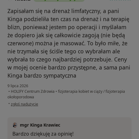
Zapisałam się na drenaż limfatyczny, a pani
Kinga podzieliła ten czas na drenaż i na terapię
blizn, ponieważ jestem po operacji i myślałam
że dopiero jak się całkowicie zagoją (nie będą
czerwone) można je masować. To było miłe, że
nie trzymała się ściśle tego co wybrałam ale
wybrała to czego najbardziej potrzebuje. Ceny
w mojej ocenie bardzo przystępne, a sama pani
Kinga bardzo sympatyczna
9 lipca 2026
•
HOLIFY Centrum Zdrowia
•
fizjoterapia kobiet w ciąży / fizjoterapia
okołoporodowa
w opinii użytkownika Nicola
•
zgłoś nadużycie
mgr Kinga Krawiec
Bardzo dziękuję za opinię!