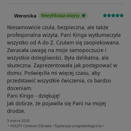
Weronika
Weryfikacja wizyty
W
Niesamowicie czuła, bezpieczna, ale także
profesjonalna wizyta. Pani Kinga wytłumaczyła
wszystko od A do Z. Czułam się zaopiekowana.
Zwracała uwagę na moje samopoczucie i
wszystkie dolegliwości. Była delikatna, ale
skuteczna. Zaprezentowała jak postępować w
domu. Poświęciła mi więcej czasu, aby
przedstawić wszystkie ćwiczenia, co bardzo
doceniam.
Pani Kingo - dziękuję!
Jak dobrze, że pojawiła się Pani na mojej
drodze.
3 marca 2026
•
HOLIFY Centrum Zdrowia
•
fizjoterpia uroginekologiczna
•
w opinii użytkownika Weronika