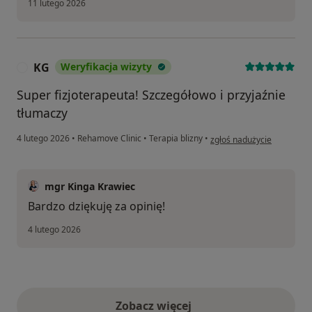
11 lutego 2026
KG
Weryfikacja wizyty
K
Super fizjoterapeuta! Szczegółowo i przyjaźnie
tłumaczy
w opinii użytkownika KG
4 lutego 2026
•
Rehamove Clinic
•
Terapia blizny
•
zgłoś nadużycie
mgr Kinga Krawiec
Bardzo dziękuję za opinię!
4 lutego 2026
Zobacz więcej