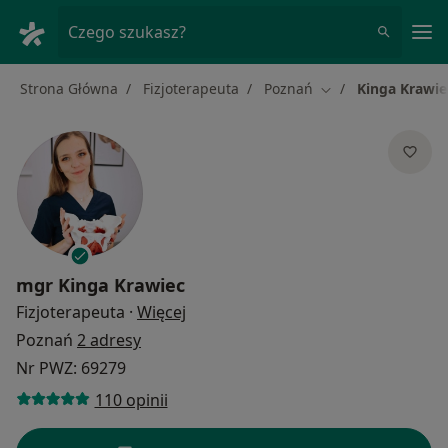
Me
Czego szukasz?
Strona Główna
Fizjoterapeuta
Poznań
Kinga Krawie
Zmień miasto
mgr
Kinga Krawiec
O specjalizacjach
Fizjoterapeuta
·
Więcej
Poznań
2 adresy
Nr PWZ: 69279
110 opinii