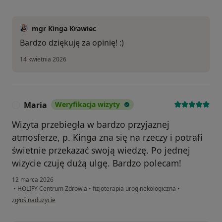
mgr Kinga Krawiec
Bardzo dziękuję za opinię! :)
14 kwietnia 2026
Maria
Weryfikacja wizyty
M
Wizyta przebiegła w bardzo przyjaznej
atmosferze, p. Kinga zna się na rzeczy i potrafi
świetnie przekazać swoją wiedzę. Po jednej
wizycie czuję dużą ulgę. Bardzo polecam!
12 marca 2026
•
HOLIFY Centrum Zdrowia
•
fizjoterapia uroginekologiczna
•
w opinii użytkownika Maria
zgłoś nadużycie