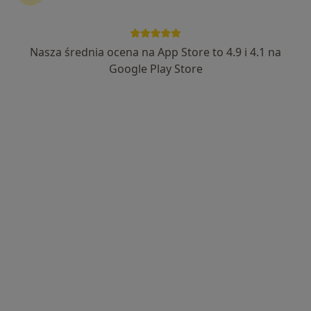
Nasza średnia ocena na App Store to 4.9 i 4.1 na
Google Play Store
Wyróżniony
Centrum Rehabilitacji Jeżyce
·
Fizjoterapia, Fizjoterapia dziecięca, Neurologia dziecięca
Więcej
949 opinii
Mylna 27/lok.1, Poznań
•
Mapa
Fizjoterapia uroginekologiczna
180 zł
Fizjoterapia uroginekologiczna - bóle miesiączkowe i endometrioza
180 zł
Fizjoterapia uroginekologiczna - dysfunkcje seksualne
180 zł
Pokaż więcej usług
Brak dostępnych specjalistów z wolnymi terminami w tym centrum medycznym.
Pokaż profil