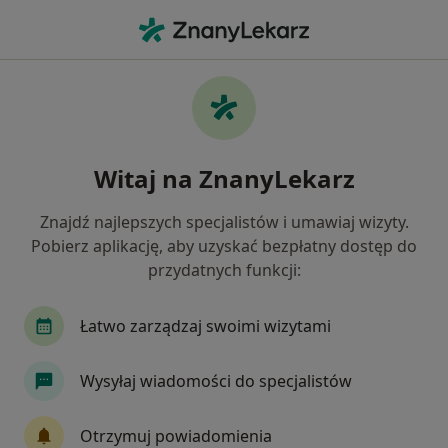
Me
Fizjoterapia Uroginekologiczna • Poznań, wielkopolskie
Filtry
• 1
Ubezpieczenie
Map
Fizjoterapia uroginekologiczna specjaliści w
Witaj na ZnanyLekarz
Poznaniu
Jak działają wyniki wyszukiwania
Znajdź najlepszych specjalistów i umawiaj wizyty.
Pobierz aplikację, aby uzyskać bezpłatny dostęp do
przydatnych funkcji:
Jaką wizytę chcesz umówić?
Fizjoterapia uroginekologiczna
Fizjoterapia u
Łatwo zarządzaj swoimi wizytami
Wysyłaj wiadomości do specjalistów
Otrzymuj powiadomienia