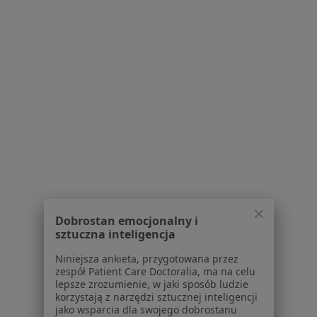
Bezpieczne płatności
mgr Hanna Mariańska
·
Więcej
Fizjoterapeuta
12 opinii
Milczańska 5, Poznań
•
Mapa
Rehamove Clinic
Fizjoterapia uroginekologiczna
180 zł
Specjalista nie oferuje umawiania online pod tym adresem.
Poproś o wizytę
Dobrostan emocjonalny i
sztuczna inteligencja
1
2
3
4
5
6
Niniejsza ankieta, przygotowana przez
zespół Patient Care Doctoralia, ma na celu
Powiązane wyszukiwania
lepsze zrozumienie, w jaki sposób ludzie
korzystają z narzędzi sztucznej inteligencji
Usługi w Poznaniu
jako wsparcia dla swojego dobrostanu