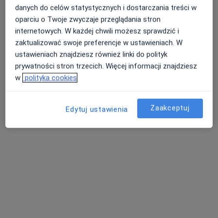
danych do celów statystycznych i dostarczania treści w
Specjalista nie oferuje umawiania online pod tym adresem.
oparciu o Twoje zwyczaje przeglądania stron
internetowych. W każdej chwili możesz sprawdzić i
Poproś o wizytę
zaktualizować swoje preferencje w ustawieniach. W
ustawieniach znajdziesz również linki do polityk
prywatności stron trzecich. Więcej informacji znajdziesz
w
polityka cookies
Zaakceptuj
Edytuj ustawienia
mgr Kamila Miężalska
·
Więcej
Fizjoterapeuta
193 opinie
Adres 1
Adres 2
Michała Barzyńskiego 6, Poznań
•
Mapa