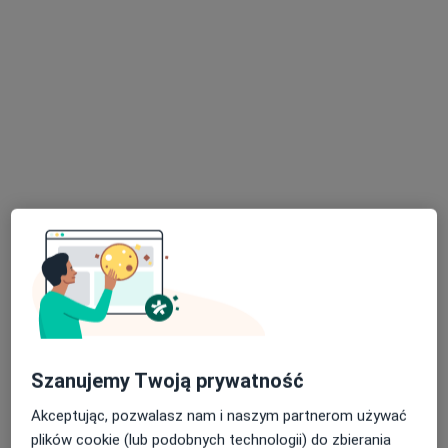
Brak dostępnych specjalistów z wolnymi terminami w tym centrum medycznym.
Pokaż profil
mgr Wioleta Szyszło
·
Więcej
Fizjoterapeuta
131 opinii
Szanujemy Twoją prywatność
Nad Wierzbakiem 19/1, Poznań
•
Mapa
Fizjoterapia Wioleta Szyszło
Akceptując, pozwalasz nam i naszym partnerom używać
Fizjoterapia uroginekologiczna
160 zł
plików cookie (lub podobnych technologii) do zbierania