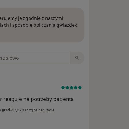
rujemy je zgodnie z naszymi
iach i sposobie obliczania gwiazdek
ięcej o opiniach
niach
r reaguje na potrzeby pacjenta
w opinii użytkownika Eliza
a ginekologiczna
•
zgłoś nadużycie