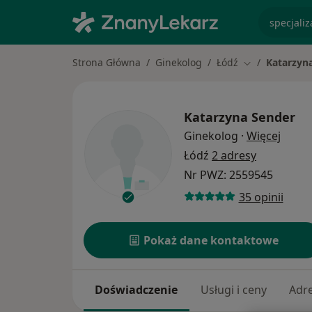
specjaliz
Strona Główna
Ginekolog
Łódź
Katarzyn
Zmień miasto
Katarzyna Sender
O spec
Ginekolog
·
Więcej
Łódź
2 adresy
Nr PWZ: 2559545
35 opinii
Pokaż dane kontaktowe
Doświadczenie
Usługi i ceny
Adr