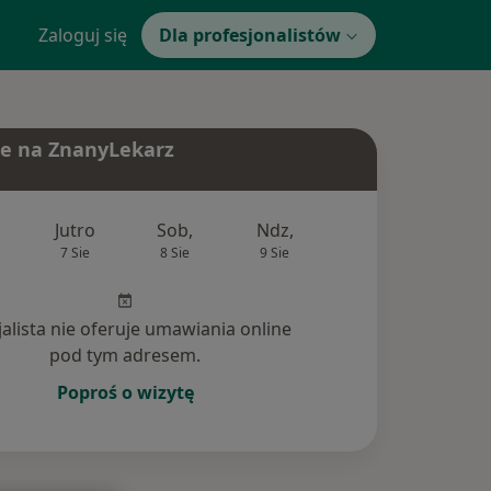
Zaloguj się
Dla profesjonalistów
e na ZnanyLekarz
Jutro
Sob,
Ndz,
Pon,
Wt,
7 Sie
8 Sie
9 Sie
10 Sie
11 Si
jalista nie oferuje umawiania online
pod tym adresem.
Poproś o wizytę