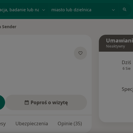
acja, badanie lub nazwisko
miasto lub dzielnica
a Sender
Umawiani
Nieaktywny
jalizacjach
Dziś
6 Sie
Spec
Poproś o wizytę
esy
Ubezpieczenia
Opinie (35)