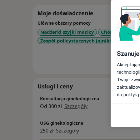
Moje doświadczenie
Główne obszary pomocy
Nadżerki szyjki macicy
Choroby szyjki 
Zespół policystycznych jajników (PCOS / 
Szanuje
Pokaż wi
o 
Akceptując
technologii
Twoje zwyc
Usługi i ceny
zaktualizo
do polityk 
Konsultacja ginekologiczna
Od 300 zł
Szczegóły
USG ginekologiczne
250 zł
Szczegóły