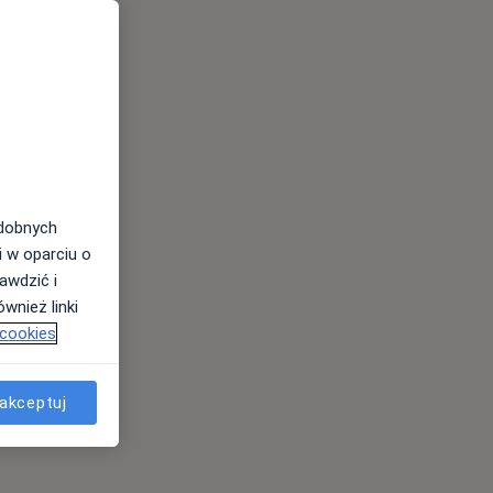
odobnych
i w oparciu o
awdzić i
wnież linki
 cookies
akceptuj