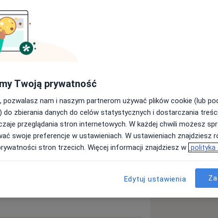
macicy
Infekcja HPV
a11y_sr_more_diseases
PMOS)
Zapalenie pochwy
+16
my Twoją prywatność
ęcej
doświadczeniu
, pozwalasz nam i naszym partnerom używać plików cookie (lub p
) do zbierania danych do celów statystycznych i dostarczania treśc
zaje przeglądania stron internetowych. W każdej chwili możesz spr
wać swoje preferencje w ustawieniach. W ustawieniach znajdziesz ró
prywatności stron trzecich. Więcej informacji znajdziesz w
polityka
Za
Edytuj ustawienia