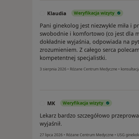
Klaudia
Weryfikacja wizyty
K
Pani ginekolog jest niezwykle miła i p
swobodnie i komfortowo (co jest dla 
dokładnie wyjaśnia, odpowiada na pyt
zrozumieniem. Z całego serca polecam 
kompetentnej specjalistki.
3 sierpnia 2026
•
Różane Centrum Medyczne
•
konsultacj
MK
Weryfikacja wizyty
M
Lekarz bardzo szczegółowo przeprowad
wyjaśnił.
27 lipca 2026
•
Różane Centrum Medyczne
•
USG ginekol