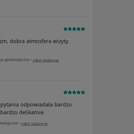
zm, dobra atmosfera wizyty.
w opinii użytkownika Aneta
ja ginekologiczna
•
zgłoś nadużycie
e pytania odpowiadała bardzo
bardzo delikatnie.
w opinii użytkownika P
kologiczne
•
zgłoś nadużycie