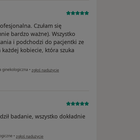
rofesjonalna. Czułam się
mnie bardzo ważne). Wszystko
ania i podchodzi do pacjentki ze
każdej kobiecie, która szuka
w opinii użytkownika Klaudia
a ginekologiczna
•
zgłoś nadużycie
ził badanie, wszystko dokładnie
w opinii użytkownika MK
ogiczne
•
zgłoś nadużycie