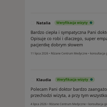
Natalia
Weryfikacja wizyty
N
Bardzo ciepła i sympatyczna Pani dokt
Opisuje co robi i dlaczego, super emp
pacjentkę dobrym słowem
11 lipca 2026
•
Różane Centrum Medyczne
•
konsultacja 
Klaudia
Weryfikacja wizyty
K
Polecam Pani doktor bardzo zaangaż
przechodzi wizyta, a przy tym wszystk
4 lipca 2026
•
Różane Centrum Medyczne
•
konsultacja g