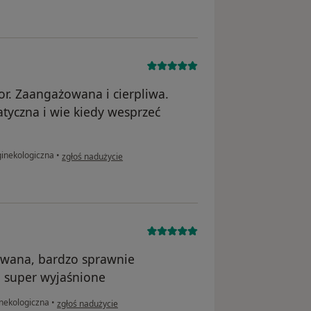
or. Zaangażowana i cierpliwa.
atyczna i wie kiedy wesprzeć
w opinii użytkownika Natalia
ginekologiczna
•
zgłoś nadużycie
owana, bardzo sprawnie
o super wyjaśnione
w opinii użytkownika Klaudia
inekologiczna
•
zgłoś nadużycie