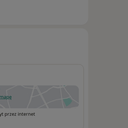
 mapę
wiera się w nowej karcie
t przez internet