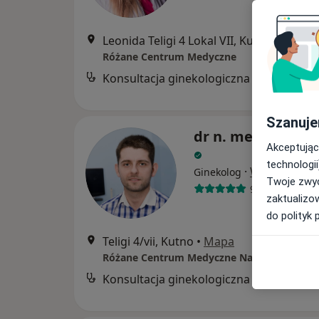
Leonida Teligi 4 Lokal VII, Kutno
•
Mapa
Różane Centrum Medyczne
Konsultacja ginekologiczna
Szanuje
dr n. med. Łukasz
Akceptując
technologii
·
Więcej
Ginekolog
Twoje zwyc
98 opinii
zaktualizo
do polityk 
Teligi 4/vii, Kutno
•
Mapa
Różane Centrum Medyczne Natalia Leśnik
Konsultacja ginekologiczna
B