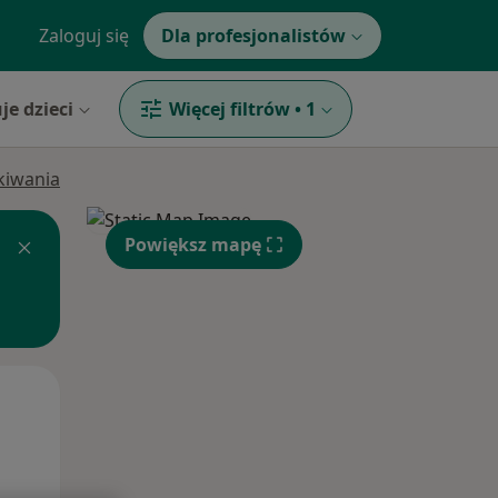
Zaloguj się
Dla profesjonalistów
je dzieci
Więcej filtrów
•
1
ukiwania
Powiększ mapę
Wt,
Śr,
Czw,
11 Sie
12 Sie
13 Sie