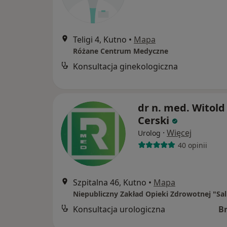
Teligi 4, Kutno
•
Mapa
Różane Centrum Medyczne
Konsultacja ginekologiczna
dr n. med. Witold
Cerski
·
Więcej
Urolog
40 opinii
Szpitalna 46, Kutno
•
Mapa
Niepubliczny Zakład Opieki Zdrowotnej "Sa
Konsultacja urologiczna
B