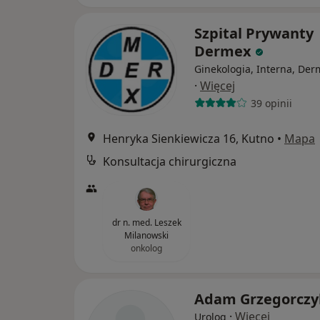
Szpital Prywanty
Dermex
Ginekologia, Interna, Der
·
Więcej
39 opinii
Henryka Sienkiewicza 16, Kutno
•
Mapa
Konsultacja chirurgiczna
dr n. med. Leszek
Milanowski
onkolog
Adam Grzegorczy
·
Więcej
Urolog