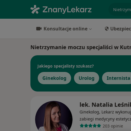
specjaliz
Konsultacje online
Ubezpiec
Nietrzymanie moczu specjaliści w Kut
Jakiego specjalisty szukasz?
Ginekolog
Urolog
Internista
lek. Natalia Leśni
Ginekolog, Lekarz wykonu
zabiegi medycyny estetyc
203 opinie