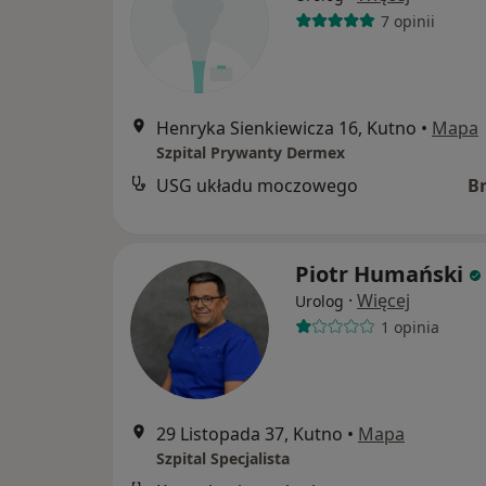
7 opinii
Henryka Sienkiewicza 16, Kutno
•
Mapa
Szpital Prywanty Dermex
USG układu moczowego
B
Piotr Humański
·
Więcej
Urolog
1 opinia
29 Listopada 37, Kutno
•
Mapa
Szpital Specjalista