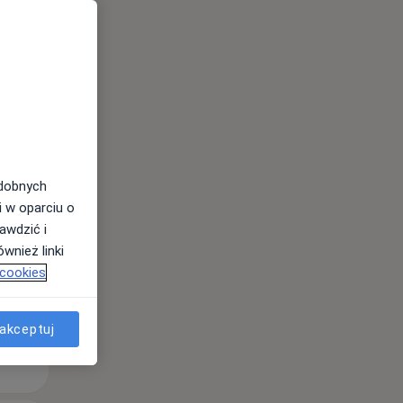
Wt,
Śr,
Czw,
odobnych
11 Sie
12 Sie
13 Sie
i w oparciu o
awdzić i
wnież linki
 cookies
akceptuj