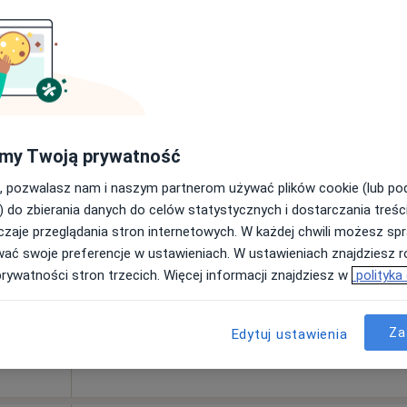
Poproś o wizytę
300 zł
my Twoją prywatność
 Janas
Dziś
Jutro
Ndz,
Pon,
, pozwalasz nam i naszym partnerom używać plików cookie (lub p
7 Sie
8 Sie
9 Sie
10 Sie
) do zbierania danych do celów statystycznych i dostarczania treśc
zaje przeglądania stron internetowych. W każdej chwili możesz spr
wać swoje preferencje w ustawieniach. W ustawieniach znajdziesz ró
Brak kalendarza w Twojej lokalizacji.
prywatności stron trzecich. Więcej informacji znajdziesz w
polityka
Pokaż adresy z kalendarzem
Za
Edytuj ustawienia
rak ceny