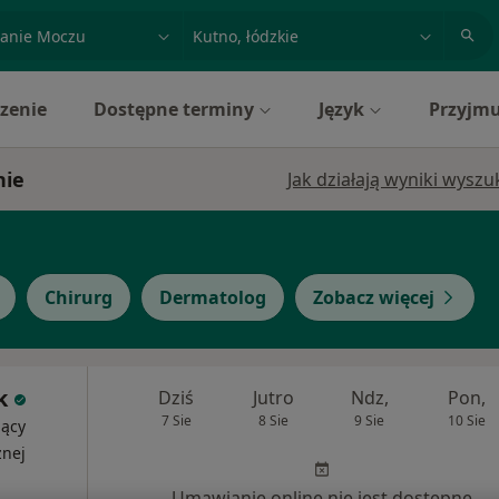
acja, badanie lub nazwisko
miasto lub dzielnica
zenie
Dostępne terminy
Język
Przyjmu
nie
Jak działają wyniki wysz
Chirurg
Dermatolog
Zobacz więcej
k
Dziś
Jutro
Ndz,
Pon,
7 Sie
8 Sie
9 Sie
10 Sie
jący
znej
Umawianie online nie jest dostępne