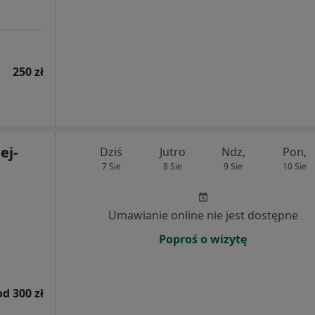
250 zł
ej-
Dziś
Jutro
Ndz,
Pon,
7 Sie
8 Sie
9 Sie
10 Sie
Umawianie online nie jest dostępne
Poproś o wizytę
od 300 zł