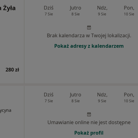
 Żyła
Dziś
Jutro
Ndz,
Pon,
7 Sie
8 Sie
9 Sie
10 Sie
Brak kalendarza w Twojej lokalizacji.
Pokaż adresy z kalendarzem
280 zł
Dziś
Jutro
Ndz,
Pon,
7 Sie
8 Sie
9 Sie
10 Sie
dycyna
Umawianie online nie jest dostępne
Pokaż profil