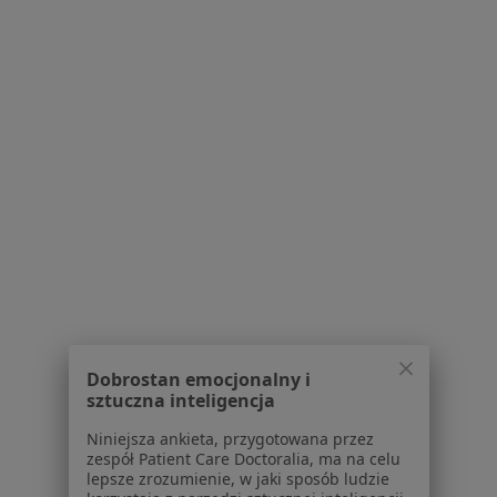
Jan Mincer
Ginekolog
Adres 1
Adres 2
Botaniczna 52, Tomaszów Mazowiecki
•
Mapa
Gabinet lekarski
Specjalista nie oferuje umawiania online pod tym adresem.
Poproś o wizytę
Dobrostan emocjonalny i
sztuczna inteligencja
Niniejsza ankieta, przygotowana przez
zespół Patient Care Doctoralia, ma na celu
lepsze zrozumienie, w jaki sposób ludzie