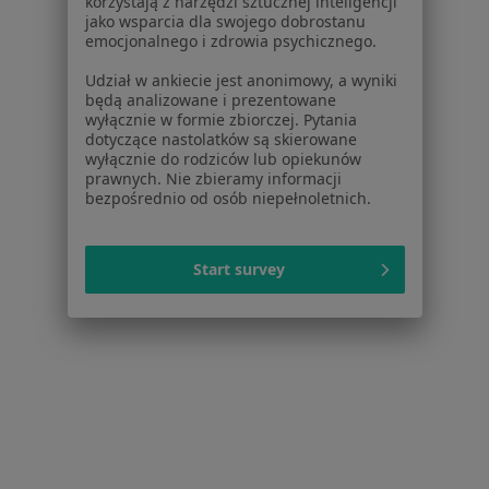
korzystają z narzędzi sztucznej inteligencji
jako wsparcia dla swojego dobrostanu
emocjonalnego i zdrowia psychicznego.
Udział w ankiecie jest anonimowy, a wyniki
będą analizowane i prezentowane
Zbigniew Grzegorz Tatarynowicz
wyłącznie w formie zbiorczej. Pytania
dotyczące nastolatków są skierowane
Ginekolog
wyłącznie do rodziców lub opiekunów
prawnych. Nie zbieramy informacji
ul. Graniczna 41 /43 lok. 49, Tomaszów Mazowiecki
•
Mapa
bezpośrednio od osób niepełnoletnich.
Tatarynowicz Zbigniew Praktyka Lekarska
Specjalista nie oferuje umawiania online pod tym adresem.
Start survey
Poproś o wizytę