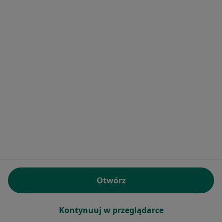
Centrum prasowe
Kontakt
Dla pacjentów
Lekarze
Placówki medyczne
Pytania i odpowiedzi
Usługi i zabiegi
Choroby
Pomoc
Aplikacje mobilne
Blog dla pacjentów
Dla profesjonalistów
Cennik
Otwórz
Dla lekarzy
Dla placówek medycznych
Kontynuuj w przeglądarce
Noa Notes
nowość