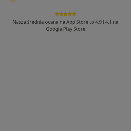
Interfizjo - Specjaliści od rehabilitacji
·
Więcej
Ginekologia, Fizjoterapia, Ortopedia
Nasza średnia ocena na App Store to 4.9 i 4.1 na
93 opinie
Google Play Store
Jerozolimska 11/15, Tomaszów Mazowiecki
•
Mapa
Brak dostępnych specjalistów z wolnymi terminami w tym centrum medycznym.
Pokaż profil
lek. Mateusz Nowak