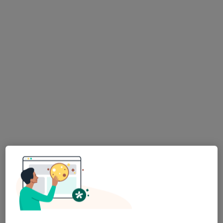
dr Andrzej Kunert
·
Więcej
Ginekolog, Ultrasonografista
795 opinii
ul. Marii Curie – Skłodowskiej 6, Brzeziny
•
Mapa
Szpital Specjalistyczny Brzeziny
USG piersi
300 zł
Specjalista nie oferuje umawiania online pod tym adresem.
Poproś o wizytę