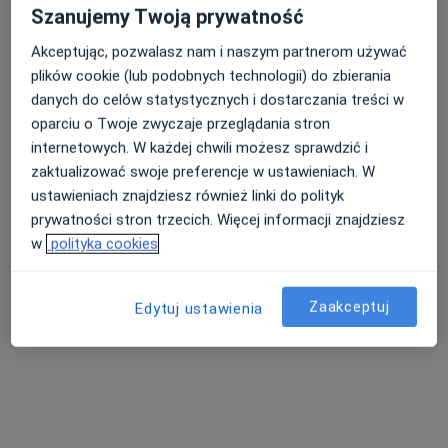
Szanujemy Twoją prywatność
Akceptując, pozwalasz nam i naszym partnerom używać
plików cookie (lub podobnych technologii) do zbierania
lek. Łukasz Tomaszewski
danych do celów statystycznych i dostarczania treści w
·
Więcej
Ginekolog
oparciu o Twoje zwyczaje przeglądania stron
513 opinii
internetowych. W każdej chwili możesz sprawdzić i
Wolborska 7A lok. 7, Piotrków Trybunalski
•
Mapa
zaktualizować swoje preferencje w ustawieniach. W
Prywatny Gabinet Ginekologiczny
ustawieniach znajdziesz również linki do polityk
prywatności stron trzecich. Więcej informacji znajdziesz
Konsultacja ginekologiczna + USG
300 zł
w
polityka cookies
Specjalista nie oferuje umawiania online pod tym adresem.
Poproś o wizytę
Zaakceptuj
Edytuj ustawienia