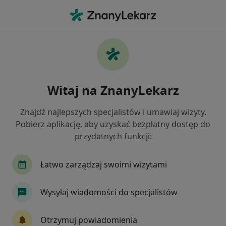
Me
Ginekolog • Tomaszów Mazowiecki, łódzkie
Filtry
Ubezpieczenie
Mapa
Polecani ginekolodzy w Tomaszowie
Witaj na ZnanyLekarz
Mazowieckim
Jak działają wyniki wyszukiwania
Znajdź najlepszych specjalistów i umawiaj wizyty.
Pobierz aplikację, aby uzyskać bezpłatny dostęp do
przydatnych funkcji:
Wybierz swoje ubezpieczenie
Łatwo zarządzaj swoimi wizytami
Wysyłaj wiadomości do specjalistów
Otrzymuj powiadomienia