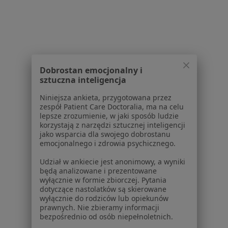
Polityka cookies
Jak działają wyniki wyszukiwania
Dostępność
O nas
Praca
Rekrutujemy!
Partnerzy
Dobrostan emocjonalny i
Centrum prasowe
sztuczna inteligencja
Kontakt
Niniejsza ankieta, przygotowana przez
zespół Patient Care Doctoralia, ma na celu
Dla pacjentów
lepsze zrozumienie, w jaki sposób ludzie
korzystają z narzędzi sztucznej inteligencji
Lekarze
jako wsparcia dla swojego dobrostanu
Placówki medyczne
emocjonalnego i zdrowia psychicznego.
Pytania i odpowiedzi
Udział w ankiecie jest anonimowy, a wyniki
Usługi i zabiegi
będą analizowane i prezentowane
Choroby
wyłącznie w formie zbiorczej. Pytania
dotyczące nastolatków są skierowane
Pomoc
wyłącznie do rodziców lub opiekunów
Aplikacje mobilne
prawnych. Nie zbieramy informacji
Blog dla pacjentów
bezpośrednio od osób niepełnoletnich.