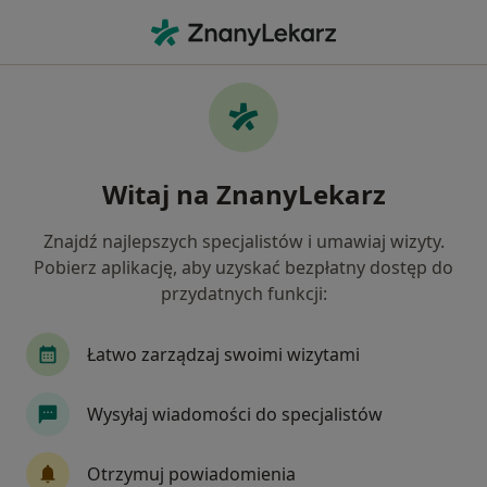
Me
Infekcja Hpv • Kutno, łódzkie
Filtry
• 1
Ubezpieczenie
Map
Infekcja HPV specjaliści w Kutnie
Witaj na ZnanyLekarz
Jak działają wyniki wyszukiwania
Znajdź najlepszych specjalistów i umawiaj wizyty.
Pobierz aplikację, aby uzyskać bezpłatny dostęp do
Jakiego specjalisty szukasz?
przydatnych funkcji:
Ginekolog
Internista
Chirurg
Derma
Łatwo zarządzaj swoimi wizytami
Wysyłaj wiadomości do specjalistów
Otrzymuj powiadomienia