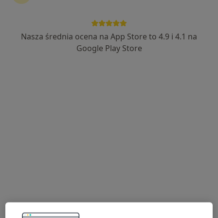
Nasza średnia ocena na App Store to 4.9 i 4.1 na
dr n. med. Łukasz Janas
Google Play Store
·
Więcej
Ginekolog
98 opinii
Teligi 4/vii, Kutno
•
Mapa
Różane Centrum Medyczne Natalia Leśnik
Konsultacja ginekologiczna
Brak ceny
Specjalista nie oferuje umawiania online pod tym adresem.
Poproś o wizytę