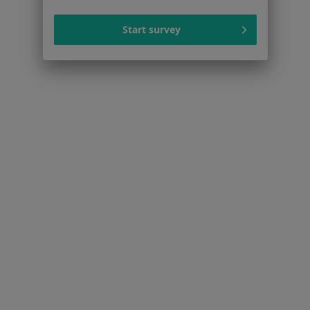
Dla profesjonalistów
Start survey
Cennik
Dla lekarzy
Dla placówek medycznych
Noa Notes
nowość
Baza wiedzy
Centrum Pomocy dla Specjalisty
Kontakt
ZnanyLekarz - Strona główna
ZnanyLekarz Sp. z o.o.
ul. Kolejowa 5/7
01-217 Warszawa, Polska
NIP: ⁠7010224868
KRS: ⁠0000347997
REGON: ⁠142276657
Sąd Rejonowy dla m.st. Warszawy w Warszawie XII