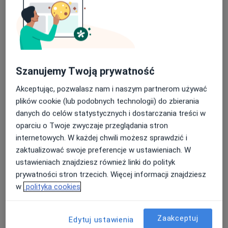
dr n. med. Monika Żyła
·
Więcej
Ginekolog
70 opinii
Szanujemy Twoją prywatność
Teligi 4, Kutno
•
Mapa
Akceptując, pozwalasz nam i naszym partnerom używać
Różane Centrum Medyczne
plików cookie (lub podobnych technologii) do zbierania
Konsultacja ginekologiczna
280 zł
danych do celów statystycznych i dostarczania treści w
Specjalista nie oferuje umawiania online pod tym adresem.
oparciu o Twoje zwyczaje przeglądania stron
internetowych. W każdej chwili możesz sprawdzić i
Poproś o wizytę
zaktualizować swoje preferencje w ustawieniach. W
ustawieniach znajdziesz również linki do polityk
prywatności stron trzecich. Więcej informacji znajdziesz
w
polityka cookies
Zaakceptuj
Edytuj ustawienia