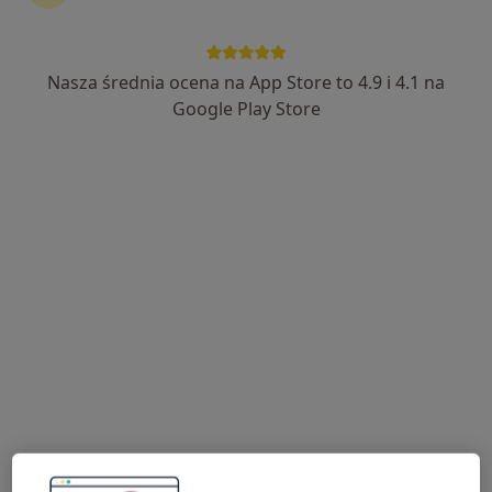
Nasza średnia ocena na App Store to 4.9 i 4.1 na
lek. Natalia Leśnik
Google Play Store
Ginekolog, Lekarz wykonujący zabiegi medycyny estetycznej
203 opinie
Leonida Teligi 4 Lokal VII, Kutno
•
Mapa
Różane Centrum Medyczne
Konsultacja ginekologiczna
300 zł
Specjalista nie oferuje umawiania online pod tym adresem.
Poproś o wizytę