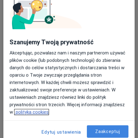
dr n. med. Monika Żyła
·
Więcej
Ginekolog
70 opinii
Szanujemy Twoją prywatność
Teligi 4, Kutno
•
Mapa
Akceptując, pozwalasz nam i naszym partnerom używać
Różane Centrum Medyczne
plików cookie (lub podobnych technologii) do zbierania
Konsultacja ginekologiczna
280 zł
danych do celów statystycznych i dostarczania treści w
Specjalista nie oferuje umawiania online pod tym adresem.
oparciu o Twoje zwyczaje przeglądania stron
internetowych. W każdej chwili możesz sprawdzić i
Poproś o wizytę
zaktualizować swoje preferencje w ustawieniach. W
ustawieniach znajdziesz również linki do polityk
prywatności stron trzecich. Więcej informacji znajdziesz
w
polityka cookies
Zaakceptuj
Edytuj ustawienia