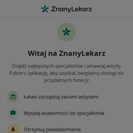
Me
Zapalenie Pochwy • Kutno, łódzkie
Filtry
• 1
Ubezpieczenie
Map
Zapalenie pochwy specjaliści w Kutnie
Witaj na ZnanyLekarz
Jak działają wyniki wyszukiwania
Znajdź najlepszych specjalistów i umawiaj wizyty.
Pobierz aplikację, aby uzyskać bezpłatny dostęp do
Jakiego specjalisty szukasz?
przydatnych funkcji:
Ginekolog
Internista
Chirurg
Derma
Łatwo zarządzaj swoimi wizytami
Wysyłaj wiadomości do specjalistów
Otrzymuj powiadomienia