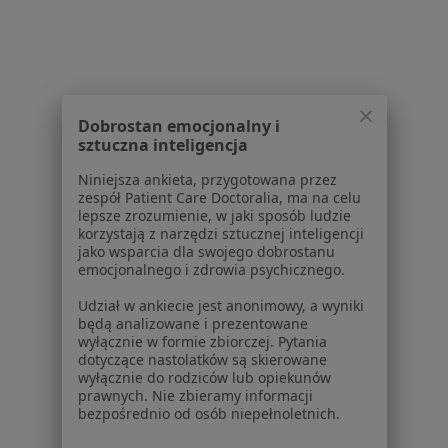
Jak działają wyniki wyszukiwania
Dostępność
O nas
Praca
Rekrutujemy!
Partnerzy
Dobrostan emocjonalny i
Centrum prasowe
sztuczna inteligencja
Kontakt
Niniejsza ankieta, przygotowana przez
zespół Patient Care Doctoralia, ma na celu
Dla pacjentów
lepsze zrozumienie, w jaki sposób ludzie
korzystają z narzędzi sztucznej inteligencji
Lekarze
jako wsparcia dla swojego dobrostanu
Placówki medyczne
emocjonalnego i zdrowia psychicznego.
Pytania i odpowiedzi
Udział w ankiecie jest anonimowy, a wyniki
Usługi i zabiegi
będą analizowane i prezentowane
Choroby
wyłącznie w formie zbiorczej. Pytania
Pomoc
dotyczące nastolatków są skierowane
wyłącznie do rodziców lub opiekunów
Aplikacje mobilne
prawnych. Nie zbieramy informacji
Blog dla pacjentów
bezpośrednio od osób niepełnoletnich.
Dla profesjonalistów