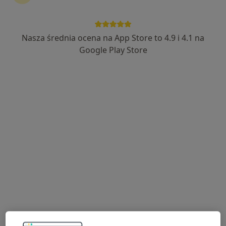
Nasza średnia ocena na App Store to 4.9 i 4.1 na
dr n. med. Łukasz Janas
Google Play Store
·
Więcej
Ginekolog
98 opinii
Teligi 4/vii, Kutno
•
Mapa
Różane Centrum Medyczne Natalia Leśnik
Konsultacja ginekologiczna
Brak ceny
Specjalista nie oferuje umawiania online pod tym adresem.
Poproś o wizytę