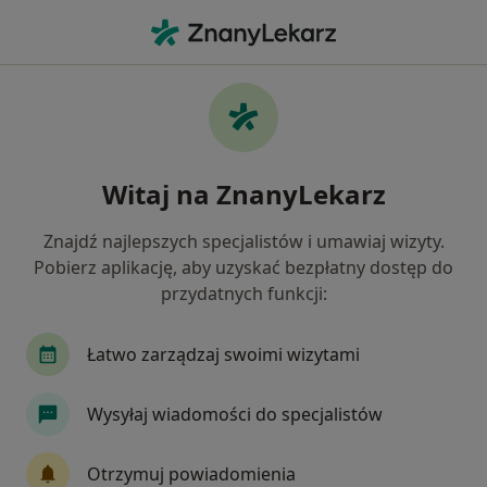
Me
Infekcje Dróg Rodnych • Kutno, łódzkie
Filtry
• 1
Ubezpieczenie
Map
Infekcje dróg rodnych specjaliści w Kutnie
Witaj na ZnanyLekarz
Jak działają wyniki wyszukiwania
Znajdź najlepszych specjalistów i umawiaj wizyty.
Pobierz aplikację, aby uzyskać bezpłatny dostęp do
Jakiego specjalisty szukasz?
przydatnych funkcji:
Ginekolog
Internista
Chirurg
Derma
Łatwo zarządzaj swoimi wizytami
Wysyłaj wiadomości do specjalistów
Otrzymuj powiadomienia