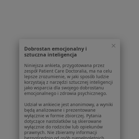
dane pozyskaliśmy samodzielnie
Polityka cookies
Jak działają wyniki wyszukiwania
Dostępność
O nas
Praca
Rekrutujemy!
Partnerzy
Dobrostan emocjonalny i
sztuczna inteligencja
Centrum prasowe
Kontakt
Niniejsza ankieta, przygotowana przez
zespół Patient Care Doctoralia, ma na celu
Dla pacjentów
lepsze zrozumienie, w jaki sposób ludzie
korzystają z narzędzi sztucznej inteligencji
Lekarze
jako wsparcia dla swojego dobrostanu
Placówki medyczne
emocjonalnego i zdrowia psychicznego.
Pytania i odpowiedzi
Udział w ankiecie jest anonimowy, a wyniki
Usługi i zabiegi
będą analizowane i prezentowane
Choroby
wyłącznie w formie zbiorczej. Pytania
dotyczące nastolatków są skierowane
Pomoc
wyłącznie do rodziców lub opiekunów
Aplikacje mobilne
prawnych. Nie zbieramy informacji
Blog dla pacjentów
bezpośrednio od osób niepełnoletnich.