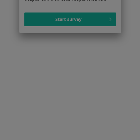
Dla profesjonalistów
Start survey
Cennik
Dla lekarzy
Dla placówek medycznych
Noa Notes
nowość
Baza wiedzy
Centrum Pomocy dla Specjalisty
Kontakt
ZnanyLekarz - Strona główna
ZnanyLekarz Sp. z o.o.
ul. Kolejowa 5/7
01-217 Warszawa, Polska
NIP: ⁠7010224868
KRS: ⁠0000347997
REGON: ⁠142276657