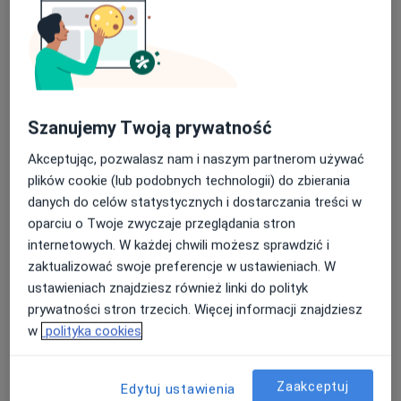
dr n. med. Monika Żyła
·
Więcej
Ginekolog
70 opinii
Szanujemy Twoją prywatność
Teligi 4, Kutno
•
Mapa
Akceptując, pozwalasz nam i naszym partnerom używać
Różane Centrum Medyczne
plików cookie (lub podobnych technologii) do zbierania
Konsultacja ginekologiczna
280 zł
danych do celów statystycznych i dostarczania treści w
Specjalista nie oferuje umawiania online pod tym adresem.
oparciu o Twoje zwyczaje przeglądania stron
internetowych. W każdej chwili możesz sprawdzić i
Poproś o wizytę
zaktualizować swoje preferencje w ustawieniach. W
ustawieniach znajdziesz również linki do polityk
prywatności stron trzecich. Więcej informacji znajdziesz
w
polityka cookies
Zaakceptuj
Edytuj ustawienia