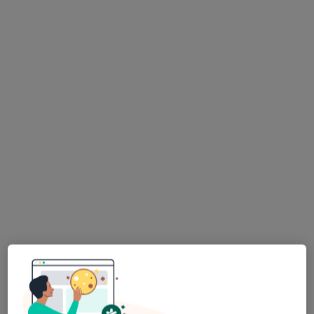
dr n. med. Maria Dresler
·
Więcej
Ginekolog
617 opinii
Rzgowska 219, Łódź
•
Mapa
Multi Clinic Centrum Medyczne Chojny
Konsultacja ginekologiczna
250 zł
Specjalista nie oferuje umawiania online pod tym adresem.
Poproś o wizytę