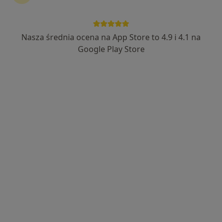
Nasza średnia ocena na App Store to 4.9 i 4.1 na
dr hab. n. med. Zbigniew Pietrzak
Google Play Store
·
Więcej
Ginekolog
258 opinii
3 Maja 46, Łódź
•
Mapa
ParkowaMed
Konsultacja ginekologiczna
200 zł
Specjalista nie oferuje umawiania online pod tym adresem.
Poproś o wizytę