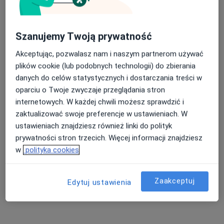
lek. Michał Pietrzak
Szanujemy Twoją prywatność
·
Więcej
Ginekolog
Akceptując, pozwalasz nam i naszym partnerom używać
1927 opinii
plików cookie (lub podobnych technologii) do zbierania
3 Maja 46, Łódź
•
Mapa
danych do celów statystycznych i dostarczania treści w
michalpietrzakginekolog.pl
oparciu o Twoje zwyczaje przeglądania stron
Konsultacja ginekologiczna
400 zł
internetowych. W każdej chwili możesz sprawdzić i
zaktualizować swoje preferencje w ustawieniach. W
Specjalista nie oferuje umawiania online pod tym adresem.
ustawieniach znajdziesz również linki do polityk
prywatności stron trzecich. Więcej informacji znajdziesz
Poproś o wizytę
w
polityka cookies
Zaakceptuj
Edytuj ustawienia