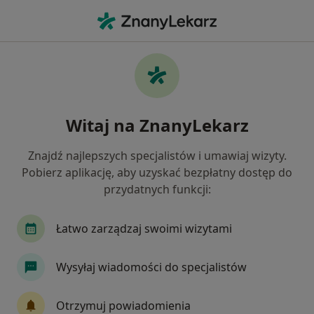
Me
Ginekolog • Rzgów, łódzkie
Filtry
Ubezpieczenie
Mapa
Polecani ginekolodzy w Rzgowie
Witaj na ZnanyLekarz
Jak działają wyniki wyszukiwania
Znajdź najlepszych specjalistów i umawiaj wizyty.
Pobierz aplikację, aby uzyskać bezpłatny dostęp do
Wybierz swoje ubezpieczenie
przydatnych funkcji:
NFZ
Allianz
POLMED
Łatwo zarządzaj swoimi wizytami
Wysyłaj wiadomości do specjalistów
Otrzymuj powiadomienia