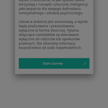
Najczęstsze schorzenia
korzystają z narzędzi sztucznej inteligencji
jako wsparcia dla swojego dobrostanu
Zaburzenia miesiączkowania Rzgów
emocjonalnego i zdrowia psychicznego.
Endometrioza Rzgów
Udział w ankiecie jest anonimowy, a wyniki
będą analizowane i prezentowane
Nadżerki szyjki macicy Rzgów
wyłącznie w formie zbiorczej. Pytania
dotyczące nastolatków są skierowane
Niepłodność Rzgów
wyłącznie do rodziców lub opiekunów
prawnych. Nie zbieramy informacji
Choroby ginekologiczne Rzgów
bezpośrednio od osób niepełnoletnich.
Więcej (14)
Więcej w kategorii: Najczęstsze schorzenia
Start survey
Strona Główna
Ginekolog
Rzgów
Zmień miasto