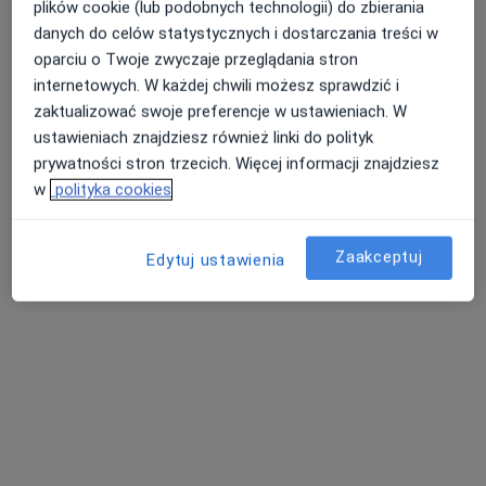
plików cookie (lub podobnych technologii) do zbierania
danych do celów statystycznych i dostarczania treści w
oparciu o Twoje zwyczaje przeglądania stron
dr n. med. Łukasz Janas
internetowych. W każdej chwili możesz sprawdzić i
·
Więcej
Ginekolog
zaktualizować swoje preferencje w ustawieniach. W
98 opinii
ustawieniach znajdziesz również linki do polityk
Teligi 4/vii, Kutno
•
Mapa
prywatności stron trzecich. Więcej informacji znajdziesz
Różane Centrum Medyczne Natalia Leśnik
w
polityka cookies
Konsultacja ginekologiczna
Brak ceny
Specjalista nie oferuje umawiania online pod tym adresem.
Zaakceptuj
Edytuj ustawienia
Poproś o wizytę