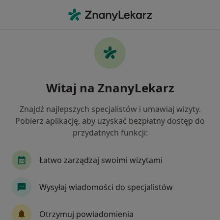
Me
Niepłodność • Kutno, łódzkie
Filtry
• 1
Ubezpieczenie
Map
Niepłodność specjaliści w Kutnie
Witaj na ZnanyLekarz
Jak działają wyniki wyszukiwania
Znajdź najlepszych specjalistów i umawiaj wizyty.
Pobierz aplikację, aby uzyskać bezpłatny dostęp do
Jakiego specjalisty szukasz?
przydatnych funkcji:
Ginekolog
Endokrynolog
Internista
Łatwo zarządzaj swoimi wizytami
Wysyłaj wiadomości do specjalistów
Otrzymuj powiadomienia