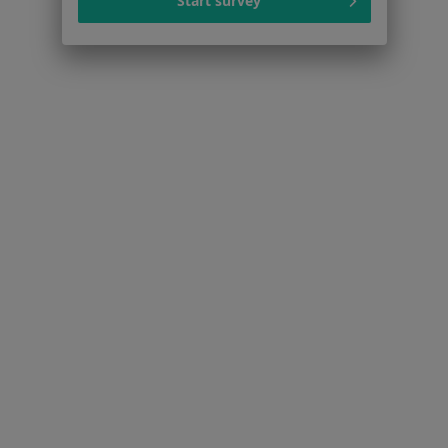
Start survey
Serwis
Regulamin
Polityka prywatności pacjentów
Polityka prywatności profesjonalistów
Polityka prywatności dla profesjonalistów, których
dane pozyskaliśmy samodzielnie
Polityka cookies
Jak działają wyniki wyszukiwania
Dostępność
O nas
Praca
Rekrutujemy!
Partnerzy
Centrum prasowe
Kontakt
Dla pacjentów