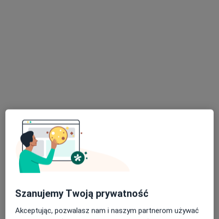
lek. Natalia Leśnik
Ginekolog, Lekarz wykonujący zabiegi medycyny estetycznej
203 opinie
Leonida Teligi 4 Lokal VII, Kutno
•
Mapa
Różane Centrum Medyczne
Konsultacja ginekologiczna
300 zł
Specjalista nie oferuje umawiania online pod tym adresem.
Poproś o wizytę
Szanujemy Twoją prywatność
Akceptując, pozwalasz nam i naszym partnerom używać