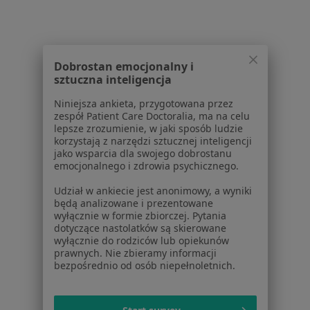
Więcej (3)
Więcej w kategorii: W pobliżu Kutna
Schorzenia w Kutnie
Dobrostan emocjonalny i
Choroby ginekologiczne w Kutnie
sztuczna inteligencja
Zaburzenia miesiączkowania w Kutnie
Niniejsza ankieta, przygotowana przez
zespół Patient Care Doctoralia, ma na celu
Anemia w ciąży w Kutnie
lepsze zrozumienie, w jaki sposób ludzie
korzystają z narzędzi sztucznej inteligencji
Bolesne miesiączkowanie w Kutnie
jako wsparcia dla swojego dobrostanu
emocjonalnego i zdrowia psychicznego.
Patologia ciąży w Kutnie
Udział w ankiecie jest anonimowy, a wyniki
Więcej (15)
będą analizowane i prezentowane
Więcej w kategorii: Schorzenia w Kutnie
wyłącznie w formie zbiorczej. Pytania
dotyczące nastolatków są skierowane
wyłącznie do rodziców lub opiekunów
prawnych. Nie zbieramy informacji
Strona Główna
Choroby
Niepłodność
Kutno
Zmień miasto
Zmień m
bezpośrednio od osób niepełnoletnich.