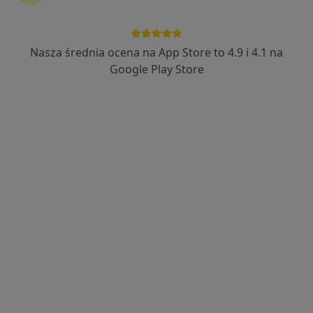
Nasza średnia ocena na App Store to 4.9 i 4.1 na
lek. Marta Czaj
Google Play Store
·
Więcej
Ginekolog
706 opinii
Szpitalna 46, Kutno
•
Mapa
Salus
Konsultacja ginekologiczna
Brak ceny
Specjalista nie oferuje umawiania online pod tym adresem.
Poproś o wizytę