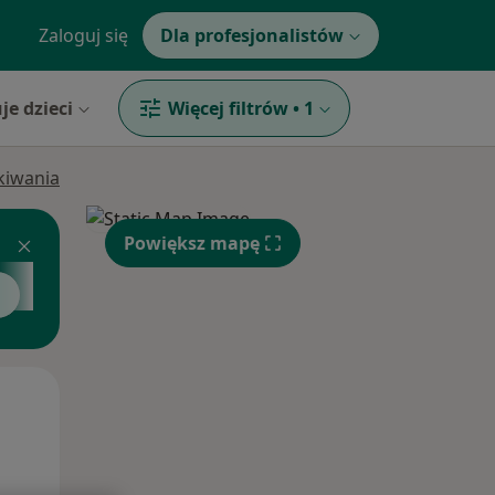
Zaloguj się
Dla profesjonalistów
je dzieci
Więcej filtrów
•
1
ukiwania
Powiększ mapę
Wt,
Śr,
Czw,
11 Sie
12 Sie
13 Sie