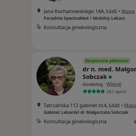
Jana Kochanowskiego 14A, Łódź
•
Mapa
Poradnia SpectraMed / Mobilny Lekarz
Konsultacja ginekologiczna
Bezpieczne płatności
dr n. med. Małgo
Sobczak
·
Więcej
Ginekolog
267 opinii
Tatrzańska 112 gabinet nr.4, Łódź
•
Map
Gabinet Lekarski dr Małgorzata Sobczak
Konsultacja ginekologiczna