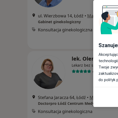
ul. Wierzbowa 14, Łódź
•
Mapa
Gabinet ginekologiczny
Konsultacja ginekologiczna
Szanuje
Akceptując
lek. Olena Maimu
technologii
Lekarz bez specjalizacji
Twoje zwyc
44 opinie
zaktualizo
do polityk 
Stefana Jaracza 64, Łódź
•
Mapa
Doctorpro Łódź Centrum Medyczne
Konsultacja ginekologiczna