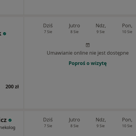
Dziś
Jutro
Ndz,
Pon,
k
7 Sie
8 Sie
9 Sie
10 Sie
Umawianie online nie jest dostępne
Poproś o wizytę
200 zł
icz
Dziś
Jutro
Ndz,
Pon,
7 Sie
8 Sie
9 Sie
10 Sie
inekolog