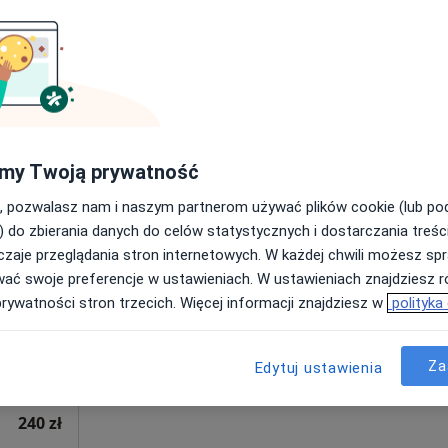
Umawianie online nie jest dostępne
Poproś o wizytę
280 zł
my Twoją prywatność
, pozwalasz nam i naszym partnerom używać plików cookie (lub p
r
Dziś
Jutro
Ndz,
Pon,
) do zbierania danych do celów statystycznych i dostarczania treśc
7 Sie
8 Sie
9 Sie
10 Sie
zaje przeglądania stron internetowych. W każdej chwili możesz spr
wać swoje preferencje w ustawieniach. W ustawieniach znajdziesz ró
prywatności stron trzecich. Więcej informacji znajdziesz w
polityka
Umawianie online nie jest dostępne
Poproś o wizytę
Za
Edytuj ustawienia
240 zł