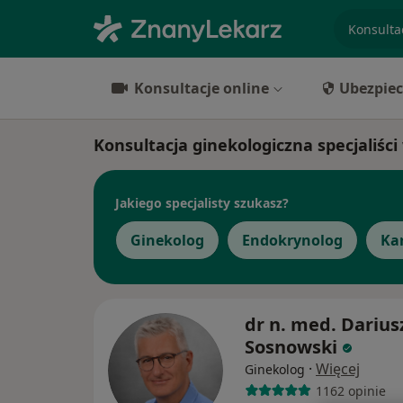
specjaliz
Konsultacje online
Ubezpiec
Konsultacja ginekologiczna specjaliści
Jakiego specjalisty szukasz?
Ginekolog
Endokrynolog
Ka
dr n. med. Darius
Sosnowski
·
Więcej
Ginekolog
1162 opinie