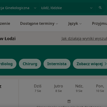
acja, badanie lub nazwisko
miasto lub dzielnica
zenie
Dostępne terminy
Język
Przyjmu
 w Łodzi
Jak działają wyniki wysz
rdiolog
Chirurg
Internista
Zobacz więcej
z
Dziś
Jutro
Ndz,
Pon,
7 Sie
8 Sie
9 Sie
10 Sie