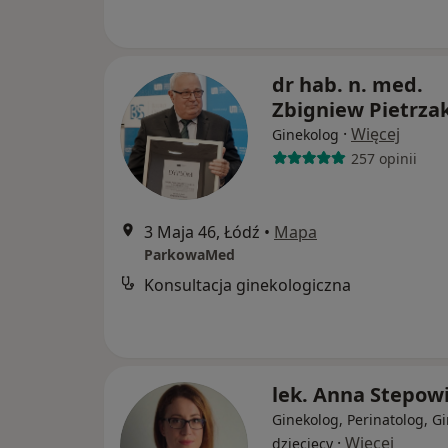
dr hab. n. med.
Zbigniew Pietrza
·
Więcej
Ginekolog
257 opinii
3 Maja 46, Łódź
•
Mapa
ParkowaMed
Konsultacja ginekologiczna
lek. Anna Stepow
Ginekolog, Perinatolog, G
·
Więcej
dziecięcy