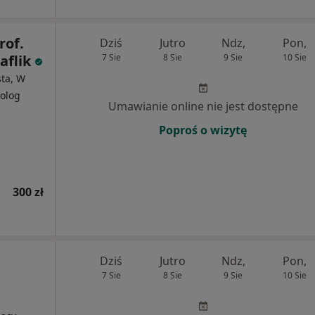
rof.
Dziś
Jutro
Ndz,
Pon,
aflik
7 Sie
8 Sie
9 Sie
10 Sie
sta, W
kolog
Umawianie online nie jest dostępne
Poproś o wizytę
300 zł
Dziś
Jutro
Ndz,
Pon,
7 Sie
8 Sie
9 Sie
10 Sie