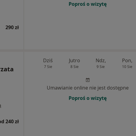
Poproś o wizytę
290 zł
Dziś
Jutro
Ndz,
Pon,
7 Sie
8 Sie
9 Sie
10 Sie
rzata
Umawianie online nie jest dostępne
Poproś o wizytę
a
od 240 zł