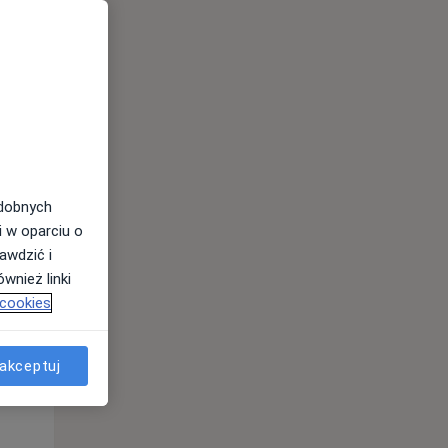
odobnych
Wt,
Śr,
Czw,
i w oparciu o
11 Sie
12 Sie
13 Sie
awdzić i
wnież linki
 cookies
akceptuj