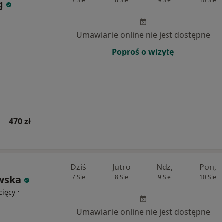
7 Sie
8 Sie
9 Sie
10 Sie
g
Umawianie online nie jest dostępne
Poproś o wizytę
470 zł
Dziś
Jutro
Ndz,
Pon,
wska
7 Sie
8 Sie
9 Sie
10 Sie
·
cięcy
Umawianie online nie jest dostępne