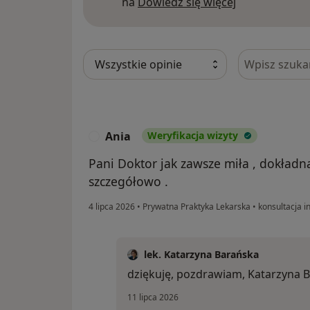
Dowiedz się w
na
Dowiedz się więcej
Szukaj w opi
Ania
Weryfikacja wizyty
A
Pani Doktor jak zawsze miła , dokładn
szczegółowo .
4 lipca 2026
•
Prywatna Praktyka Lekarska
•
konsultacja i
lek. Katarzyna Barańska
dziękuję, pozdrawiam, Katarzyna 
11 lipca 2026