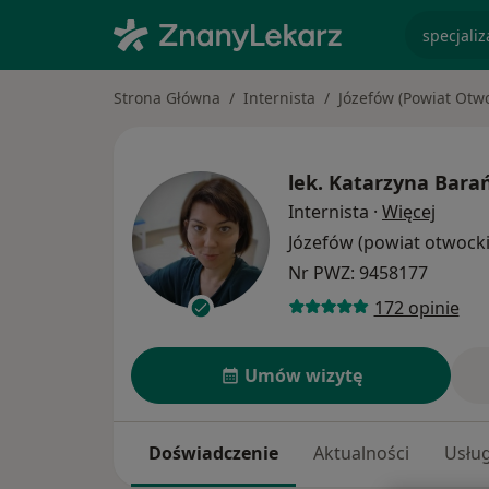
specjaliz
Strona Główna
Internista
Józefów (Powiat Otwo
lek.
Katarzyna Bara
O spec
Internista
·
Więcej
Józefów (powiat otwock
Nr PWZ: 9458177
172 opinie
Umów wizytę
Doświadczenie
Aktualności
Usług