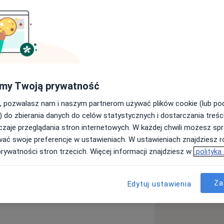
ka Chorób
my Twoją prywatność
tka Jezus ul.Lindleya w Warszawie)
bieram holistyczne podejście do
, pozwalasz nam i naszym partnerom używać plików cookie (lub p
rzenia, ale też jedność ciała i emocji.
) do zbierania danych do celów statystycznych i dostarczania treśc
a te aspekty, pozwalająca na
zaje przeglądania stron internetowych. W każdej chwili możesz spr
 nas chorób cywilizacyjnych- od
wać swoje preferencje w ustawieniach. W ustawieniach znajdziesz ró
- naczyniowego, po depresje i
prywatności stron trzecich. Więcej informacji znajdziesz w
polityka
ać pacjentów w ich drodze ku zdrowiu.
Za
Edytuj ustawienia