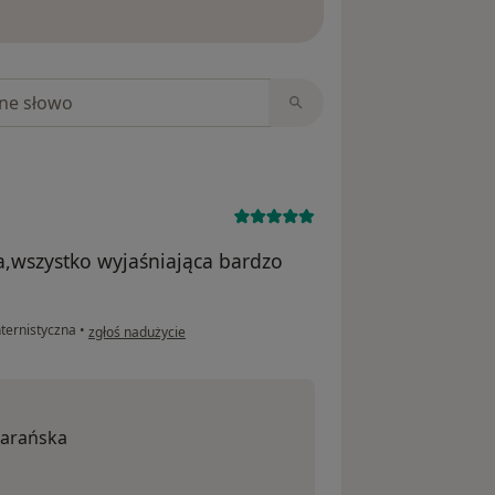
ięcej o opiniach
niach
a,wszystko wyjaśniająca bardzo
w opinii użytkownika Ania
nternistyczna
•
zgłoś nadużycie
Barańska