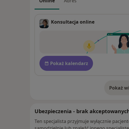
Online
Adres
Konsultacja online
Dostępność
Pokaż kalendarz
Pokaż wi
o 
Ubezpieczenia - brak akceptowanyc
Ten specjalista przyjmuje wyłącznie pacje
samodzielnie lub znaleźć innego specjalist