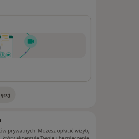
ęcej
adresie
h
ntów prywatnych. Możesz opłacić wizytę
ę, który akceptuje Twoje ubezpieczenie.