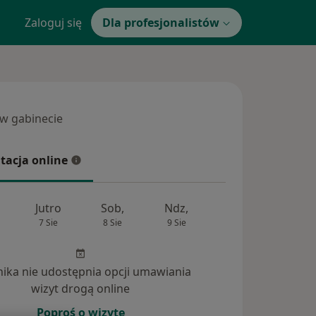
Zaloguj się
Dla profesjonalistów
 w gabinecie
 gabinecie
tacja online
cja online
Jutro
Sob,
Ndz,
Pon,
Wt,
7 Sie
8 Sie
9 Sie
10 Sie
11 Si
inika nie udostępnia opcji umawiania
wizyt drogą online
dpowiedzi na pytania (3)
Poproś o wizytę