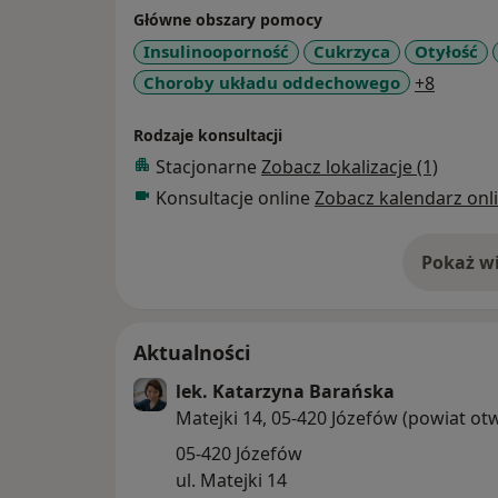
Główne obszary pomocy
Insulinooporność
Cukrzyca
Otyłość
a11y_s
Choroby układu oddechowego
+8
Rodzaje konsultacji
Stacjonarne
Zobacz lokalizacje (1)
Konsultacje online
Zobacz kalendarz onl
Pokaż wi
o 
Aktualności
lek. Katarzyna Barańska
Matejki 14, 05-420 Józefów (powiat ot
05-420 Józefów
ul. Matejki 14