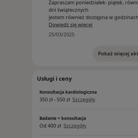
Zapraszam poniedziałek- piątek, równi
dni świątecznych
jestem również dostępna w godzinach p
Świadczę wizyty domowe- w Józefówie,
Dowiedz się więcej
się z Państwem przed wizytą w celu w
25/03/2025
szczegółów wizyty.
Jeśli potrzebują Państwo mojej pomoc
pośrednictwem wiadamości na stronie
indywidualnym kontakcie mamy możli
Państwa potrzeby poza ustalonym gra
Zapraszam
Usługi i ceny
Konsultacja kardiologiczna
350 zł - 550 zł
Szczegóły
Badanie + konsultacja
Od 400 zł
Szczegóły