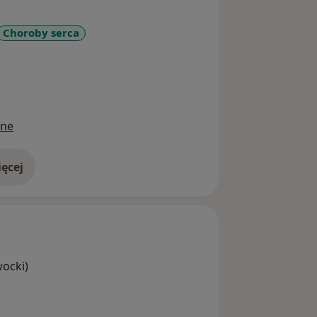
Choroby serca
r_more_diseases
ine
ęcej
doświadczeniu
wocki)