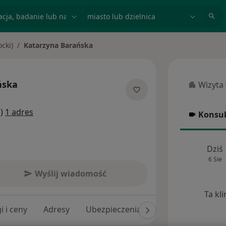
acja, badanie lub nazwisko
miasto lub dzielnica
cki)
Katarzyna Barańska
ńska
Wizyta
Wizyta w
jalizacjach
i)
1 adres
Konsul
Konsulta
Dziś
6 Sie
Wyślij wiadomość
Ta kl
i i ceny
Adresy
Ubezpieczenia
Opinie (172)
O