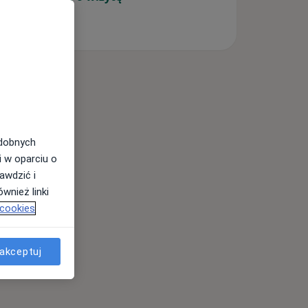
odobnych
i w oparciu o
awdzić i
wnież linki
 cookies
akceptuj