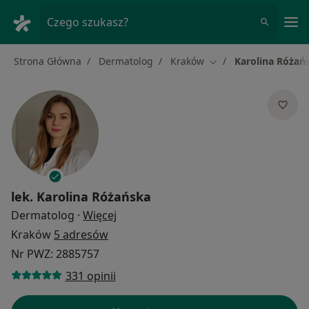
Me
Czego szukasz?
Strona Główna
Dermatolog
Kraków
Karolina Różań
Zmień miasto
lek.
Karolina Różańska
O specjalizacjach
Dermatolog
·
Więcej
Kraków
5 adresów
Nr PWZ: 2885757
331 opinii