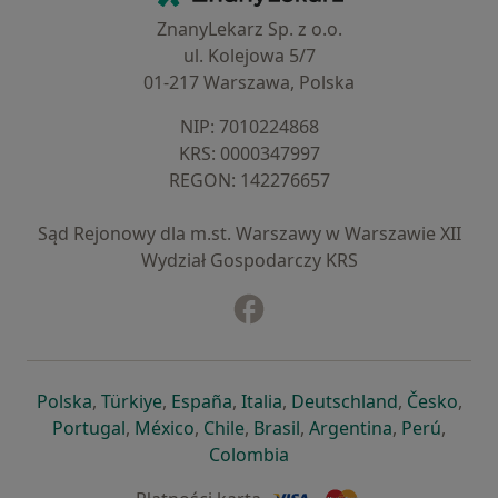
ZnanyLekarz Sp. z o.o.
ul. Kolejowa 5/7
01-217 Warszawa, Polska
NIP: ⁠7010224868
KRS: ⁠0000347997
REGON: ⁠142276657
Sąd Rejonowy dla m.st. Warszawy w Warszawie XII
Wydział Gospodarczy KRS
Facebook
otwiera się w nowej karcie
otwiera się w nowej karcie
otwiera się w nowej karcie
otwiera się w nowej karcie
otwiera się w nowej karci
otwiera się
otwi
Polska
,
Türkiye
,
España
,
Italia
,
Deutschland
,
Česko
,
otwiera się w nowej karcie
otwiera się w nowej karcie
otwiera się w nowej karcie
otwiera się w nowej kar
otwiera się 
otwier
Portugal
,
México
,
Chile
,
Brasil
,
Argentina
,
Perú
,
otwiera się w nowej karc
Colombia