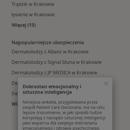
Trądzik w Krakowie
łysienie w Krakowie
Więcej (15)
Więcej w kategorii: Najczęście leczone chorob
Najpopularniejsze ubezpieczenia
Dermatolodzy z Allianz w Krakowie
Dermatolodzy z Signal Iduna w Krakowie
Dermatolodzy z JP MEDICA w Krakowie
Dermatolodzy z TU Zdrowie w Krakowie
Dobrostan emocjonalny i
sztuczna inteligencja
Dermatolodzy z Świat Zdrowia w Krakowie
Niniejsza ankieta, przygotowana przez
Więcej (5)
zespół Patient Care Doctoralia, ma na celu
Więcej w kategorii: Najpopularniejsze ubezpie
lepsze zrozumienie, w jaki sposób ludzie
korzystają z narzędzi sztucznej inteligencji
jako wsparcia dla swojego dobrostanu
emocjonalnego i zdrowia psychicznego.