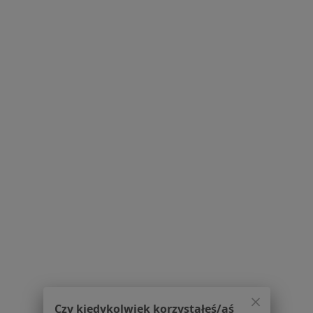
Serwis
Regulamin
Polityka prywatności pacjentów
Polityka prywatności profesjonalistów
Polityka prywatności dla profesjonalistów, których
dane pozyskaliśmy samodzielnie
Polityka cookies
Jak działają wyniki wyszukiwania
Dostępność
O nas
Praca
Rekrutujemy!
Partnerzy
Centrum prasowe
Kontakt
Dla pacjentów
Lekarze
Placówki medyczne
Czy kiedykolwiek korzystałeś/aś