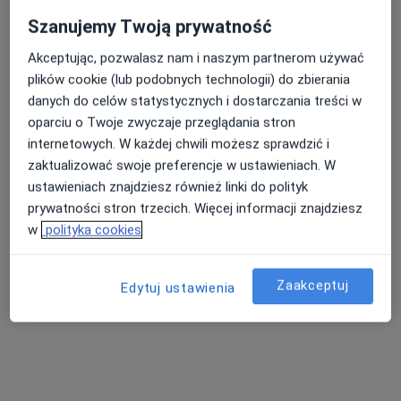
Szanujemy Twoją prywatność
Akceptując, pozwalasz nam i naszym partnerom używać
plików cookie (lub podobnych technologii) do zbierania
dr n. med. Dorota Katarzyna
danych do celów statystycznych i dostarczania treści w
Wielowieyska-Szybińska
oparciu o Twoje zwyczaje przeglądania stron
·
Więcej
Dermatolog
internetowych. W każdej chwili możesz sprawdzić i
510 opinii
zaktualizować swoje preferencje w ustawieniach. W
3 Maja 51, Proszowice
•
Mapa
ustawieniach znajdziesz również linki do polityk
CM Skopia Proszowice
prywatności stron trzecich. Więcej informacji znajdziesz
w
polityka cookies
Konsultacja dermatologiczna
330 zł
Specjalista nie oferuje umawiania online pod tym adresem.
Zaakceptuj
Edytuj ustawienia
Poproś o wizytę