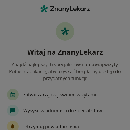
Me
Konsultacja Dermatologiczna • Proszowice, małopolskie
Filtry
• 1
Ubezpieczenie
Map
Konsultacja dermatologiczna specjaliści w
Witaj na ZnanyLekarz
Proszowicach
Jak działają wyniki wyszukiwania
Znajdź najlepszych specjalistów i umawiaj wizyty.
Pobierz aplikację, aby uzyskać bezpłatny dostęp do
przydatnych funkcji:
Jakiego specjalisty szukasz?
Dermatolog
Chirurg
Ginekolog
Inter
Łatwo zarządzaj swoimi wizytami
Wysyłaj wiadomości do specjalistów
Otrzymuj powiadomienia