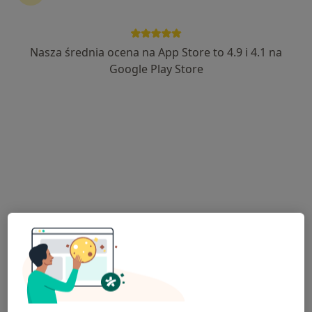
Nasza średnia ocena na App Store to 4.9 i 4.1 na
lek. Magdalena Sarek
Google Play Store
·
Więcej
Dermatolog
423 opinie
Szpitalna 21, Proszowice
•
Mapa
ProZdrowie Centrum Ortopedyczno-Diagnostyczne
Konsultacja dermatologiczna
300 zł
Specjalista nie oferuje umawiania online pod tym adresem.
Poproś o wizytę