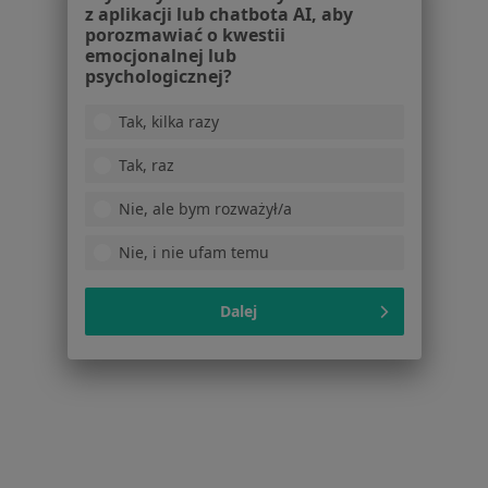
z aplikacji lub chatbota AI, aby
Pytania i odpowiedzi
porozmawiać o kwestii
Usługi i zabiegi
emocjonalnej lub
Choroby
psychologicznej?
Pomoc
Tak, kilka razy
Aplikacje mobilne
Blog dla pacjentów
Tak, raz
Dla profesjonalistów
Nie, ale bym rozważył/a
Cennik
Nie, i nie ufam temu
Dla lekarzy
Dla placówek medycznych
Noa Notes
Dalej
nowość
Baza wiedzy
Centrum Pomocy dla Specjalisty
Kontakt
ZnanyLekarz - Strona główna
ZnanyLekarz Sp. z o.o.
ul. Kolejowa 5/7