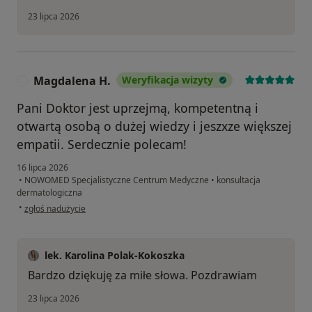
23 lipca 2026
Magdalena H.
Weryfikacja wizyty
M
Pani Doktor jest uprzejmą, kompetentną i
otwartą osobą o dużej wiedzy i jeszxze większej
empatii. Serdecznie polecam!
16 lipca 2026
•
NOWOMED Specjalistyczne Centrum Medyczne
•
konsultacja
dermatologiczna
w opinii użytkownika Magdalena H.
•
zgłoś nadużycie
lek. Karolina Polak-Kokoszka
Bardzo dziękuję za miłe słowa. Pozdrawiam
23 lipca 2026