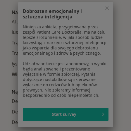
Więcej w kategorii: Dermatolodzy w pobliżu
Dobrostan emocjonalny i
Najczęście leczone choroby
sztuczna inteligencja
Atopowe zapalenie skóry w Krakowie
Niniejsza ankieta, przygotowana przez
łuszczyca w Krakowie
zespół Patient Care Doctoralia, ma na celu
lepsze zrozumienie, w jaki sposób ludzie
Trądzik różowaty w Krakowie
korzystają z narzędzi sztucznej inteligencji
jako wsparcia dla swojego dobrostanu
Trądzik w Krakowie
emocjonalnego i zdrowia psychicznego.
łysienie w Krakowie
Udział w ankiecie jest anonimowy, a wyniki
będą analizowane i prezentowane
Więcej (15)
wyłącznie w formie zbiorczej. Pytania
dotyczące nastolatków są skierowane
Więcej w kategorii: Najczęście leczone chorob
wyłącznie do rodziców lub opiekunów
prawnych. Nie zbieramy informacji
Najpopularniejsze ubezpieczenia
bezpośrednio od osób niepełnoletnich.
Dermatolodzy z Allianz w Krakowie
Dermatolodzy z Signal Iduna w Krakowie
Start survey
Dermatolodzy z JP MEDICA w Krakowie