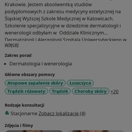
Krakowie. Jestem absolwentką studiów
podyplomowych z zakresu medycyny estetycznej na
Śląskiej Wyższej Szkole Medycznej w Katowicach.
Szkolenie specjalizycyjne w dziedzinie dermatologii i
wenerologii odbyłam w Oddziale Klinicznym
Dermatologii i Alergologii Szpitala Uniwersyteckiego w
O mnie
więcej
Krakowie gdzie kontynuuję pracę zawodową. Jestem
członkiem Polskiego Towarzystwa Dermatologicznego
Zakres porad
(PTD), European Academy of Dermatology and
Dermatologia i wenerologia
Venereology (EADV) oraz International Dermoscopy
Główne obszary pomocy
Society (IDS). Regularnie uczestniczę w szkoleniach i
kongresach poszerzając swoją wiedzę i umiejętności.
Atopowe zapalenie skóry
Łuszczyca
Moje zainteresowania kliniczne w dziedzinie
a11y_
Trądzik różowaty
Trądzik
Choroby skóry
+20
dermatologii obejmują m.in. trądzik, trądzik różowaty,
łojotokowe zapalenie skóry, atopowe zapalenie skóry.
Rodzaje konsultacji
Stacjonarne
Zobacz lokalizacje (4)
Zdjęcia i filmy