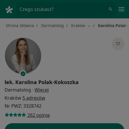
Me
Czego szukasz?
Strona Główna
Dermatolog
Kraków
Karolina Polak
Zmień miasto
lek.
Karolina Polak-Kokoszka
O specjalizacjach
Dermatolog
·
Więcej
Kraków
5 adresów
Nr PWZ: 3328742
262 opinie