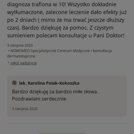
diagnoza trafiona w 10! Wszystko dokładnie
wytłumaczone, zalecone leczenie dało efekty już
po 2 dniach ( mimo że ma trwać jeszcze dłuższy
czas). Bardzo dziękuję za pomoc. Z czystym
sumieniem polecam konsultacje u Pani Doktor!
3 sierpnia 2026
•
NOWOMED Specjalistyczne Centrum Medyczne
•
konsultacja
dermatologiczna
w opinii użytkownika KB
•
zgłoś nadużycie
lek. Karolina Polak-Kokoszka
Bardzo dziękuję za bardzo miłe słowa.
Pozdrawiam serdecznie
3 sierpnia 2026