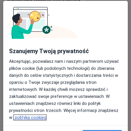
Umów wizytę
skóry głowy)
350 zł
Szczegóły
Łyżeczkowanie/Kriochirurgia (3 i
więcej)
Umów wizytę
Od 300 zł
Szczegóły
Szanujemy Twoją prywatność
Łyżeczkowanie/Kriochirurgia (2-3
zmiany)
Umów wizytę
Akceptując, pozwalasz nam i naszym partnerom używać
400 zł - 450 zł
Szczegóły
plików cookie (lub podobnych technologii) do zbierania
danych do celów statystycznych i dostarczania treści w
oparciu o Twoje zwyczaje przeglądania stron
Wideodermatoskopia z
mapowaniem ciała
Umów wizytę
internetowych. W każdej chwili możesz sprawdzić i
600 zł
Szczegóły
zaktualizować swoje preferencje w ustawieniach. W
ustawieniach znajdziesz również linki do polityk
+ 20 usług
prywatności stron trzecich. Więcej informacji znajdziesz
w
polityka cookies
W jaki sposób ustalane są ceny?