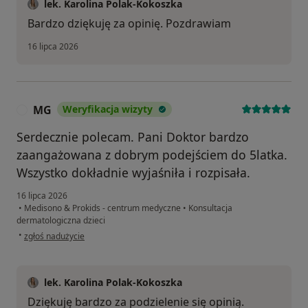
lek. Karolina Polak-Kokoszka
Bardzo dziękuję za opinię. Pozdrawiam
16 lipca 2026
MG
Weryfikacja wizyty
M
Serdecznie polecam. Pani Doktor bardzo
zaangażowana z dobrym podejściem do 5latka.
Wszystko dokładnie wyjaśniła i rozpisała.
16 lipca 2026
•
Medisono & Prokids - centrum medyczne
•
Konsultacja
dermatologiczna dzieci
w opinii użytkownika MG
•
zgłoś nadużycie
lek. Karolina Polak-Kokoszka
Dziękuję bardzo za podzielenie się opinią.