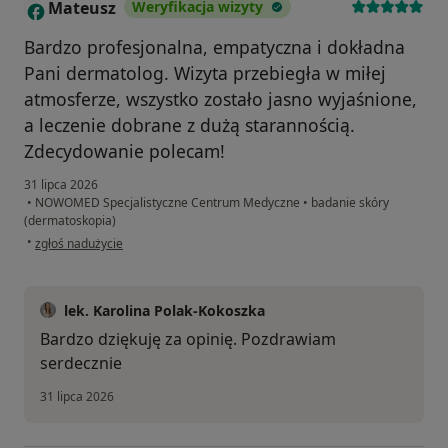
Mateusz
Weryfikacja wizyty
M
Bardzo profesjonalna, empatyczna i dokładna
Pani dermatolog. Wizyta przebiegła w miłej
atmosferze, wszystko zostało jasno wyjaśnione,
a leczenie dobrane z dużą starannością.
Zdecydowanie polecam!
31 lipca 2026
•
NOWOMED Specjalistyczne Centrum Medyczne
•
badanie skóry
(dermatoskopia)
w opinii użytkownika Mateusz
•
zgłoś nadużycie
lek. Karolina Polak-Kokoszka
Bardzo dziękuję za opinię. Pozdrawiam
serdecznie
31 lipca 2026