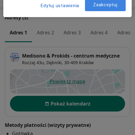
Zaakceptuj
Edytuj ustawienia
Adresy (5)
Adres 1
Adres 2
Adres 3
Adres 4
Adres 5
Medisono & Prokids - centrum medyczne
Ruczaj 43u,
Dębniki
, 30-409
Kraków
Powiększ mapę
otwiera się w nowej karcie
Dostępność
Pokaż kalendarz
Metody płatności (wizyty prywatne)
Gotówka