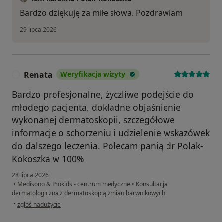
Bardzo dziękuję za miłe słowa. Pozdrawiam
29 lipca 2026
Renata
Weryfikacja wizyty
R
Bardzo profesjonalne, życzliwe podejście do
młodego pacjenta, dokładne objaśnienie
wykonanej dermatoskopii, szczegółowe
informacje o schorzeniu i udzielenie wskazówek
do dalszego leczenia. Polecam panią dr Polak-
Kokoszka w 100%
28 lipca 2026
•
Medisono & Prokids - centrum medyczne
•
Konsultacja
dermatologiczna z dermatoskopią zmian barwnikowych
w opinii użytkownika Renata
•
zgłoś nadużycie