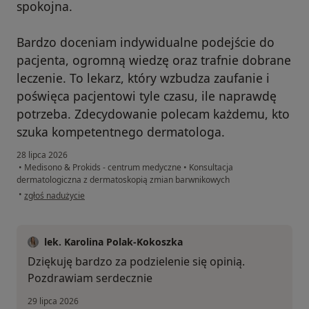
spokojna.
Bardzo doceniam indywidualne podejście do
pacjenta, ogromną wiedzę oraz trafnie dobrane
leczenie. To lekarz, który wzbudza zaufanie i
poświęca pacjentowi tyle czasu, ile naprawdę
potrzeba. Zdecydowanie polecam każdemu, kto
szuka kompetentnego dermatologa.
28 lipca 2026
•
Medisono & Prokids - centrum medyczne
•
Konsultacja
dermatologiczna z dermatoskopią zmian barwnikowych
w opinii użytkownika Asia
•
zgłoś nadużycie
lek. Karolina Polak-Kokoszka
Dziękuję bardzo za podzielenie się opinią.
Pozdrawiam serdecznie
29 lipca 2026