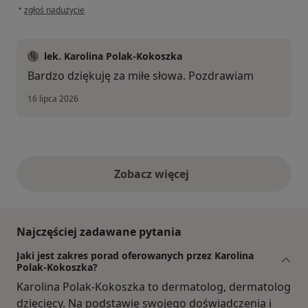
w opinii użytkownika Monika
•
zgłoś nadużycie
lek. Karolina Polak-Kokoszka
Bardzo dziękuję za miłe słowa. Pozdrawiam
16 lipca 2026
Zobacz więcej
opinie powyżej
Najczęściej zadawane pytania
Jaki jest zakres porad oferowanych przez Karolina
Polak-Kokoszka?
Karolina Polak-Kokoszka to dermatolog, dermatolog
dziecięcy. Na podstawie swojego doświadczenia i