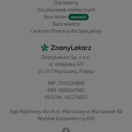
Dla lekarzy
Dla placówek medycznych
Noa Notes
nowość
Baza wiedzy
Centrum Pomocy dla Specjalisty
Kontakt
ZnanyLekarz - Strona główna
ZnanyLekarz Sp. z o.o.
ul. Kolejowa 5/7
01-217 Warszawa, Polska
NIP: ⁠7010224868
KRS: ⁠0000347997
REGON: ⁠142276657
Sąd Rejonowy dla m.st. Warszawy w Warszawie XII
Wydział Gospodarczy KRS
Facebook
otwiera się w nowej karcie