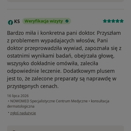
KS
Weryfikacja wizyty
K
Bardzo miła i konkretna pani doktor. Przyszłam
z problemem wypadajacych włosów, Pani
doktor przeprowadziła wywiad, zapoznała się z
ostatnimi wynikami badań, obejrzała głowę,
wszysyko dokładnie omówiła, zaleciła
odpowiednie leczenie. Dodatkowym plusem
jest to, że zalecone preparaty są naprawdę w
przystępnych cenach.
16 lipca 2026
•
NOWOMED Specjalistyczne Centrum Medyczne
•
konsultacja
dermatologiczna
w opinii użytkownika KS
•
zgłoś nadużycie