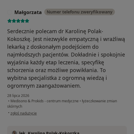
Małgorzata
Numer telefonu zweryfikowany
M
Serdecznie polecam dr Karolinę Polak-
Kokoszkę. Jest niezwykle empatyczną i wrażliwą
lekarką z doskonałym podejściem do
najmłodszych pacjentów. Dokładnie i spokojnie
wyjaśnia każdy etap leczenia, specyfikę
schorzenia oraz możliwe powikłania. To
wybitna specjalistka z ogromną wiedzą i
ogromnym zaangażowaniem.
28 lipca 2026
•
Medisono & Prokids - centrum medyczne
•
łyżeczkowanie zmian
skórnych
w opinii użytkownika Małgorzata
•
zgłoś nadużycie
lek. Karolina Polak-Kokoszka