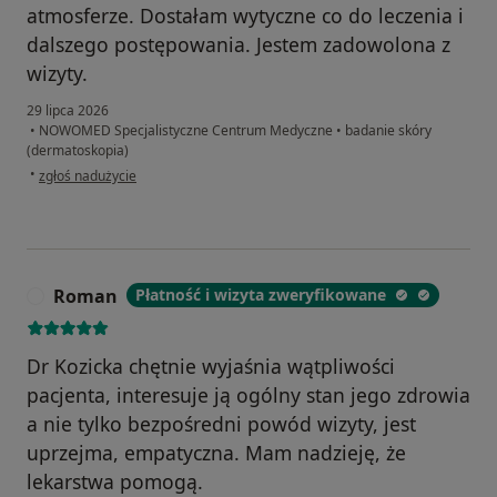
atmosferze. Dostałam wytyczne co do leczenia i
dalszego postępowania. Jestem zadowolona z
wizyty.
29 lipca 2026
•
NOWOMED Specjalistyczne Centrum Medyczne
•
badanie skóry
(dermatoskopia)
w opinii użytkownika Z
•
zgłoś nadużycie
Roman
Płatność i wizyta zweryfikowane
R
Dr Kozicka chętnie wyjaśnia wątpliwości
pacjenta, interesuje ją ogólny stan jego zdrowia
a nie tylko bezpośredni powód wizyty, jest
uprzejma, empatyczna. Mam nadzieję, że
lekarstwa pomogą.