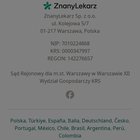
Kontakt
ZnanyLekarz - Strona główna
ZnanyLekarz Sp. z o.o.
ul. Kolejowa 5/7
01-217 Warszawa, Polska
NIP: ⁠7010224868
KRS: ⁠0000347997
REGON: ⁠142276657
Sąd Rejonowy dla m.st. Warszawy w Warszawie XII
Wydział Gospodarczy KRS
Facebook
otwiera się w nowej karcie
otwiera się w nowej karcie
otwiera się w nowej karcie
otwiera się w nowej karcie
otwiera się w nowej karci
otwiera się
otwi
Polska
,
Türkiye
,
España
,
Italia
,
Deutschland
,
Česko
,
otwiera się w nowej karcie
otwiera się w nowej karcie
otwiera się w nowej karcie
otwiera się w nowej kar
otwiera się 
otwier
Portugal
,
México
,
Chile
,
Brasil
,
Argentina
,
Perú
,
otwiera się w nowej karc
Colombia