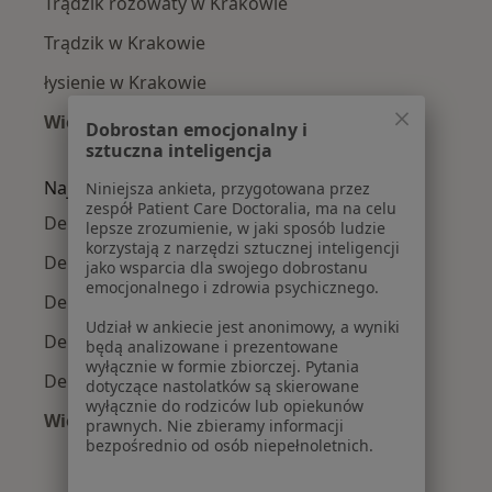
Trądzik różowaty w Krakowie
Trądzik w Krakowie
łysienie w Krakowie
Więcej (15)
Dobrostan emocjonalny i
Więcej w kategorii: Najczęście leczone chorob
sztuczna inteligencja
Najpopularniejsze ubezpieczenia
Niniejsza ankieta, przygotowana przez
zespół Patient Care Doctoralia, ma na celu
Dermatolodzy z Allianz w Krakowie
lepsze zrozumienie, w jaki sposób ludzie
korzystają z narzędzi sztucznej inteligencji
Dermatolodzy z Signal Iduna w Krakowie
jako wsparcia dla swojego dobrostanu
emocjonalnego i zdrowia psychicznego.
Dermatolodzy z JP MEDICA w Krakowie
Udział w ankiecie jest anonimowy, a wyniki
Dermatolodzy z TU Zdrowie w Krakowie
będą analizowane i prezentowane
wyłącznie w formie zbiorczej. Pytania
Dermatolodzy z Świat Zdrowia w Krakowie
dotyczące nastolatków są skierowane
wyłącznie do rodziców lub opiekunów
Więcej (5)
prawnych. Nie zbieramy informacji
Więcej w kategorii: Najpopularniejsze ubezpie
bezpośrednio od osób niepełnoletnich.