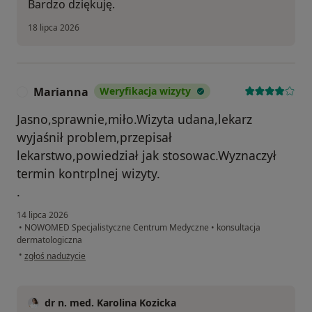
Bardzo dziękuję.
18 lipca 2026
Marianna
Weryfikacja wizyty
M
Jasno,sprawnie,miło.Wizyta udana,lekarz
wyjaśnił problem,przepisał
lekarstwo,powiedział jak stosowac.Wyznaczył
termin kontrplnej wizyty.
.
14 lipca 2026
•
NOWOMED Specjalistyczne Centrum Medyczne
•
konsultacja
dermatologiczna
w opinii użytkownika Marianna
•
zgłoś nadużycie
dr n. med. Karolina Kozicka