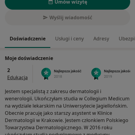
Umów wizytę
Wyślij wiadomość
Doświadczenie
Usługi i ceny
Adresy
Ubezpi
Moje doświadczenie
2
Edukacja
Jestem specjalistą z zakresu dermatologii i
wenerologii. Ukończyłam studia w Collegium Medicum
na wydziale lekarskim na Uniwersytecie Jagiellońskim.
Obecnie pracuję jako starszy asystent w Klinice
Dermatologii w Krakowie. Jestem członkiem Polskiego
Towarzystwa Dermatologicznego. W 2016 roku
ukończyłam studia podyplomowe z medycyny