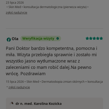
23 lipca 2026
•
Skin Med
•
konsultacja dermatologiczna (pierwsza wizyta)
•
w opinii użytkownika Edu
zgłoś nadużycie
Ola
Weryfikacja wizyty
O
Pani Doktor bardzo kompetentna, pomocna i
miła. Wizyta przebiegła sprawnie i zostało mi
wszystko jasno wytłumaczone wraz z
zaleceniami co mam robić dalej.Na pewno
wrócę. Pozdrawiam
15 lipca 2026
•
Skin Med
•
Dermatoskopia zmian skórnych + konsultacja
w opinii użytkownika Ola
•
zgłoś nadużycie
dr n. med. Karolina Kozicka