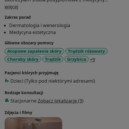
O mnie
estetycznej w GWSH w Katowicach. Uczestniczę w
więcej
kursach doszkalających z medycyny estetycznej i
Zakres porad
dermatoskopii oraz licznych konferencjach
Dermatologia i wenerologia
naukowych. Prowadziłam wykłady i ćwiczenia z
Medycyna estetyczna
dermatologii dla studentów kosmetologii w
Małopolskiej Wyższej Szkole im. Józefa Dietla w
Główne obszary pomocy
Krakowie.
Atopowe zapalenie skóry
Trądzik różowaty
a11y_sr_more_d
Choroby skóry
Trądzik
Grzybica
+9
Pacjenci których przyjmuję
Dzieci (Tylko pod niektórymi adresami)
Rodzaje konsultacji
Stacjonarne
Zobacz lokalizacje (3)
Zdjęcia i filmy