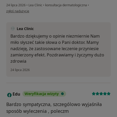
24 lipca 2026
•
Lea Clinic
•
konsultacja dermatologiczna
•
w opinii użytkownika Roman
zgłoś nadużycie
Lea Clinic
Bardzo dziękujemy o opinie niezmiernie Nam
miło słyszeć takie słowa o Pani doktor. Mamy
nadzieję, że zastosowane leczenie przyniesie
zamierzony efekt. Pozdrawiamy i życzymy dużo
zdrowia
24 lipca 2026
Edu
Weryfikacja wizyty
E
Bardzo sympatyczna, szczególowo wyjaśniła
sposób wyleczenia , poleczm