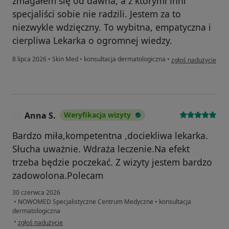
zmagałem się od dawna, a z którymi inni
specjaliści sobie nie radzili. Jestem za to
niezwykle wdzięczny. To wybitna, empatyczna i
cierpliwa Lekarka o ogromnej wiedzy.
w opinii użytkownik
8 lipca 2026
•
Skin Med
•
konsultacja dermatologiczna
•
zgłoś nadużycie
Anna S.
Weryfikacja wizyty
A
Bardzo miła,kompetentna ,dociekliwa lekarka.
Słucha uważnie. Wdraża leczenie.Na efekt
trzeba będzie poczekać. Z wizyty jestem bardzo
zadowolona.Polecam
30 czerwca 2026
•
NOWOMED Specjalistyczne Centrum Medyczne
•
konsultacja
dermatologiczna
w opinii użytkownika Anna S.
•
zgłoś nadużycie