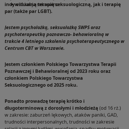
indywidualną terapię seksuologiczną, jak i terapię
edukacja seksualna
par (także par LGBT).
Jestem psycholożką, seksuolożką SWPS oraz
psychoterapeutką poznawczo- behawioralną w
trakcie 4 letniego szkolenia psychoterapeutycznego w
Centrum CBT w Warszawie.
Jestem członkiem Polskiego Towarzystwa Terapii
Poznawczej i Behawioralnej od 2023 roku oraz
członkiem Polskiego Towarzystwa
Seksuologicznego od 2025 roku.
Ponadto prowadzę terapię krótko i
długoterminową z dorosłymi i młodzieżą
(od 16 rż.)
w zakresie: zaburzeń lękowych, ataków paniki, GAD,
trudności interpersonalnych, trudności w zakresie
relacji z innymi ludźmi, wycofania, spadku motywacji,