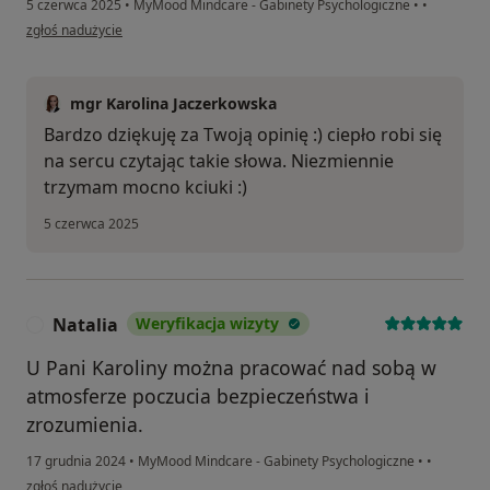
5 czerwca 2025
•
MyMood Mindcare - Gabinety Psychologiczne
•
•
w opinii użytkownika Izabela
zgłoś nadużycie
mgr Karolina Jaczerkowska
Bardzo dziękuję za Twoją opinię :) ciepło robi się
na sercu czytając takie słowa. Niezmiennie
trzymam mocno kciuki :)
5 czerwca 2025
Natalia
Weryfikacja wizyty
N
U Pani Karoliny można pracować nad sobą w
atmosferze poczucia bezpieczeństwa i
zrozumienia.
17 grudnia 2024
•
MyMood Mindcare - Gabinety Psychologiczne
•
•
w opinii użytkownika Natalia
zgłoś nadużycie