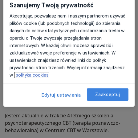
Szanujemy Twoją prywatność
z rodzicami lub opiekunami.
Akceptując, pozwalasz nam i naszym partnerom używać
W trakcie sesji skupiam się przede wszystkim na
plików cookie (lub podobnych technologii) do zbierania
zapewnieniu poczucia bezpieczeństwa Pacjentowi
danych do celów statystycznych i dostarczania treści w
doświadczającemu różnego rodzaju trudności, z
oparciu o Twoje zwyczaje przeglądania stron
którymi się zgłasza. Terapia jest wspólną drogą,
internetowych. W każdej chwili możesz sprawdzić i
spotkaniem dwóch osób, z których każda wnosi do
zaktualizować swoje preferencje w ustawieniach. W
procesu jakąś część siebie. Jeśli czujesz, że
ustawieniach znajdziesz również linki do polityk
potrzebujesz wsparcia w pokonywaniu codziennych
prywatności stron trzecich. Więcej informacji znajdziesz
trudności - zapraszam. Jeśli Twoim celem jest
w
polityka cookies
rozmowa z kimś, kto może spojrzeć na Twoją sytuację
Swoją pracę poddaję regularnej superwizji.
obiektywnie, bez oceniania, gdy szukasz pomocy -
zapraszam :)
Zaakceptuj
Edytuj ustawienia
Ukończyłam TSR (Terapia Skoncentrowana na
Rozwiązaniach).
Jestem aktualnie w trakcie 4 letniego szkolenia
psychoterapeutycznego CBT (terapia poznawczo-
behawioralna) w Centrum CBT w Warszawie.