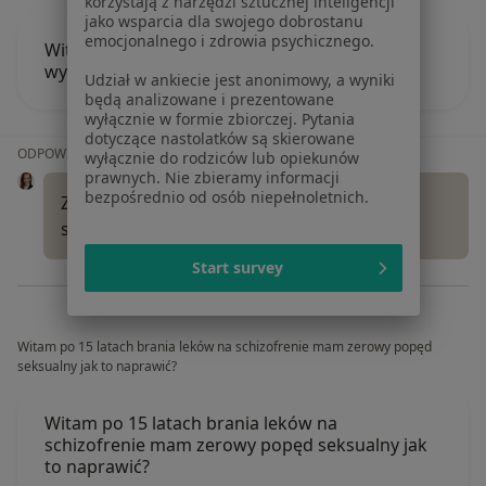
korzystają z narzędzi sztucznej inteligencji
jako wsparcia dla swojego dobrostanu
emocjonalnego i zdrowia psychicznego.
Witam ,kiedy zgłosić się do specjalisty z
wysokim libido?
Udział w ankiecie jest anonimowy, a wyniki
będą analizowane i prezentowane
wyłącznie w formie zbiorczej. Pytania
dotyczące nastolatków są skierowane
ODPOWIEDŹ LEKARZA:
wyłącznie do rodziców lub opiekunów
prawnych. Nie zbieramy informacji
bezpośrednio od osób niepełnoletnich.
Zawsze wtedy, gdy problem jest odbierany
subiektywnie jako cierpienie kliniczne.
Start survey
Witam po 15 latach brania leków na schizofrenie mam zerowy popęd
seksualny jak to naprawić?
Witam po 15 latach brania leków na
schizofrenie mam zerowy popęd seksualny jak
to naprawić?