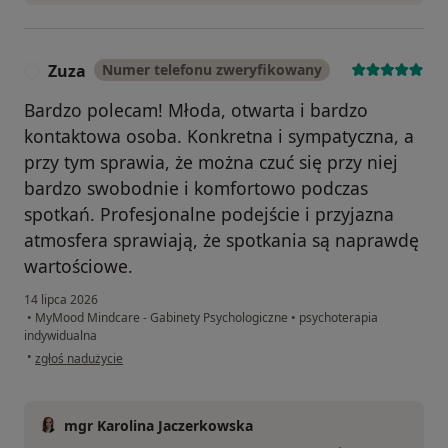
Zuza
Numer telefonu zweryfikowany
Z
Bardzo polecam! Młoda, otwarta i bardzo
kontaktowa osoba. Konkretna i sympatyczna, a
przy tym sprawia, że można czuć się przy niej
bardzo swobodnie i komfortowo podczas
spotkań. Profesjonalne podejście i przyjazna
atmosfera sprawiają, że spotkania są naprawdę
wartościowe.
14 lipca 2026
•
MyMood Mindcare - Gabinety Psychologiczne
•
psychoterapia
indywidualna
w opinii użytkownika Zuza
•
zgłoś nadużycie
mgr Karolina Jaczerkowska