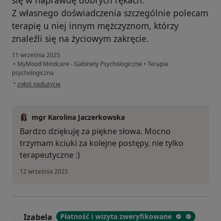
się w naprawdę dobrych rękach.
Z własnego doświadczenia szczególnie polecam
terapię u niej innym mężczyznom, którzy
znaleźli się na życiowym zakręcie.
11 września 2025
•
MyMood Mindcare - Gabinety Psychologiczne
•
Terapia
psychologiczna
w opinii użytkownika Pacjent
•
zgłoś nadużycie
mgr Karolina Jaczerkowska
Bardzo dziękuję za piękne słowa. Mocno
trzymam kciuki za kolejne postępy, nie tylko
terapeutyczne :)
12 września 2025
Izabela
Płatność i wizyta zweryfikowane
I