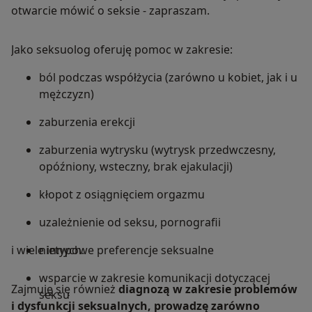
otwarcie mówić o seksie - zapraszam.
Jako seksuolog oferuję pomoc w zakresie:
ból podczas współżycia (zarówno u kobiet, jak i u
mężczyzn)
zaburzenia erekcji
zaburzenia wytrysku (wytrysk przedwczesny,
opóźniony, wsteczny, brak ejakulacji)
kłopot z osiągnięciem orgazmu
uzależnienie od seksu, pornografii
i wiele innych.
nietypowe preferencje seksualne
wsparcie w zakresie komunikacji dotyczącej
Zajmuję się również
diagnozą w zakresie problemów
seksu
i dysfunkcji seksualnych, prowadzę zarówno