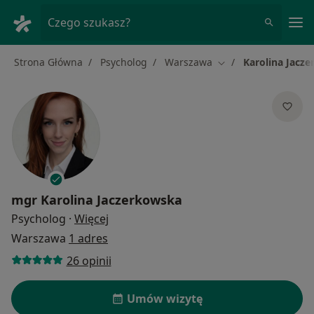
Me
Czego szukasz?
Strona Główna
Psycholog
Warszawa
Karolina Jacz
Zmień miasto
mgr
Karolina Jaczerkowska
O specjalizacjach
Psycholog
·
Więcej
Warszawa
1 adres
26 opinii
Umów wizytę