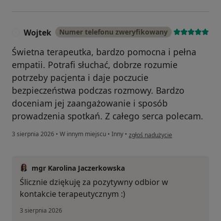
Wojtek
Numer telefonu zweryfikowany
W
Świetna terapeutka, bardzo pomocna i pełna
empatii. Potrafi słuchać, dobrze rozumie
potrzeby pacjenta i daje poczucie
bezpieczeństwa podczas rozmowy. Bardzo
doceniam jej zaangażowanie i sposób
prowadzenia spotkań. Z całego serca polecam.
w opinii użytkownika Wojtek
3 sierpnia 2026
•
W innym miejscu
•
Inny
•
zgłoś nadużycie
mgr Karolina Jaczerkowska
Ślicznie dziękuję za pozytywny odbior w
kontakcie terapeutycznym :)
3 sierpnia 2026