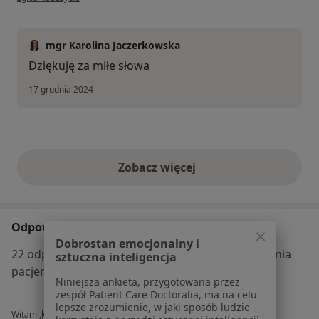
mgr Karolina Jaczerkowska
Dziękuję za miłe słowa
17 grudnia 2024
Zobacz więcej
opinie powyżej
Odpowiedzi na pytania
Dobrostan emocjonalny i
22 odpowiedzi udzielonych przez lekarza na pytania
sztuczna inteligencja
pacjentów na ZnanyLekarz.pl
Niniejsza ankieta, przygotowana przez
zespół Patient Care Doctoralia, ma na celu
lepsze zrozumienie, w jaki sposób ludzie
Witam ,kiedy zgłosić się do specjalisty z wysokim libido?