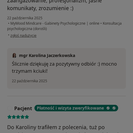
Zaangażowanie, profesjonalizm, jasne
komunikaty, zrozumienie :)
22 października 2025
•
MyMood Mindcare - Gabinety Psychologiczne | online
•
Konsultacja
psychologiczna (dorośli)
w opinii użytkownika Krzysztof
•
zgłoś nadużycie
mgr Karolina Jaczerkowska
Ślicznie dziękuję za pozytywny odbiór :) mocno
trzymam kciuki!
22 października 2025
Pacjent
Płatność i wizyta zweryfikowane
P
Do Karoliny trafiłem z polecenia, tuż po