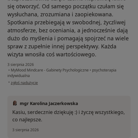
się otworzyć. Od samego początku czułam się
wysłuchana, zrozumiana i zaopiekowana.
Spotkania przebiegają w swobodnej, życzliwej
atmosferze, bez oceniania, a jednocześnie dają
dużo do myślenia i pomagają spojrzeć na wiele
spraw z zupełnie innej perspektywy. Każda
wizyta wnosiła coś wartościowego.
3 sierpnia 2026
•
MyMood Mindcare - Gabinety Psychologiczne
•
psychoterapia
indywidualna
w opinii użytkownika Katarzyna
•
zgłoś nadużycie
mgr Karolina Jaczerkowska
Kasiu, serdecznie dziękuję :) i życzę wszystkiego,
co najlepsze.
3 sierpnia 2026