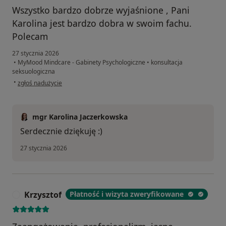
Wszystko bardzo dobrze wyjaśnione , Pani
Karolina jest bardzo dobra w swoim fachu.
Polecam
27 stycznia 2026
•
MyMood Mindcare - Gabinety Psychologiczne
•
konsultacja
seksuologiczna
w opinii użytkownika Konto zostało usunięte
•
zgłoś nadużycie
mgr Karolina Jaczerkowska
Serdecznie dziękuję :)
27 stycznia 2026
Krzysztof
Płatność i wizyta zweryfikowane
K