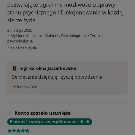
pozwalające ogromne możliwości poprawy
stanu psychicznego i funkcjonowania w każdej
sferze życia.
27 lutego 2026
•
MyMood Mindcare - Gabinety Psychologiczne
•
Terapia
psychologiczna
w opinii użytkownika Kacper
•
zgłoś nadużycie
mgr Karolina Jaczerkowska
Serdecznie dziękuję i życzę powodzenia
28 lutego 2026
Konto zostało usunięte
Płatność i wizyta zweryfikowane