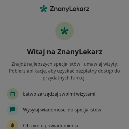
Me
Kardiolog • Żyrardów, mazowieckie
Filtry
Ubezpieczenie
Mapa
Polecani kardiolodzy w Żyrardowie
Witaj na ZnanyLekarz
Jak działają wyniki wyszukiwania
Znajdź najlepszych specjalistów i umawiaj wizyty.
Pobierz aplikację, aby uzyskać bezpłatny dostęp do
Wybierz swoje ubezpieczenie
przydatnych funkcji:
Allianz
Enel-med
INTER Polska
LUX 
Łatwo zarządzaj swoimi wizytami
Wysyłaj wiadomości do specjalistów
Otrzymuj powiadomienia