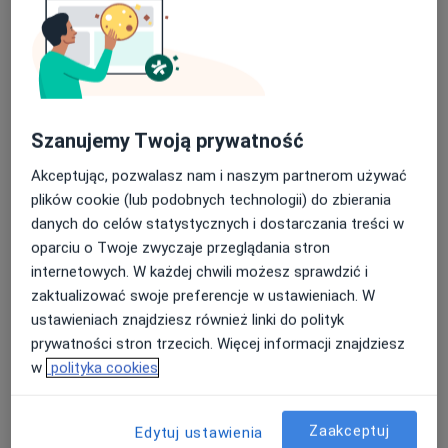
Dostępni specjaliści
Specjaliści znajdują się poza Żyrardów, mazowieckie,
w obszarach bliskich Twojemu wyszukiwaniu.
Szanujemy Twoją prywatność
Akceptując, pozwalasz nam i naszym partnerom używać
plików cookie (lub podobnych technologii) do zbierania
danych do celów statystycznych i dostarczania treści w
oparciu o Twoje zwyczaje przeglądania stron
internetowych. W każdej chwili możesz sprawdzić i
zaktualizować swoje preferencje w ustawieniach. W
lek. Tomasz Zieliński
ustawieniach znajdziesz również linki do polityk
·
Więcej
Kardiolog, Internista
prywatności stron trzecich. Więcej informacji znajdziesz
578 opinii
w
polityka cookies
Adres
Online
Zaakceptuj
Edytuj ustawienia