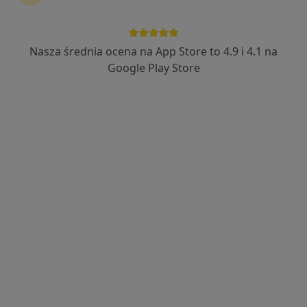
Nasza średnia ocena na App Store to 4.9 i 4.1 na
dr n. med. Maciej Zarębiński
Google Play Store
·
Więcej
Kardiolog
39 opinii
Adres
Online
Jana Kilińskiego 11, Grodzisk Mazowiecki
•
Mapa
AMEDS Centrum Medyczne
Konsultacja kardiologiczna
360 zł
Specjalista nie oferuje umawiania online pod tym adresem.
Poproś o wizytę