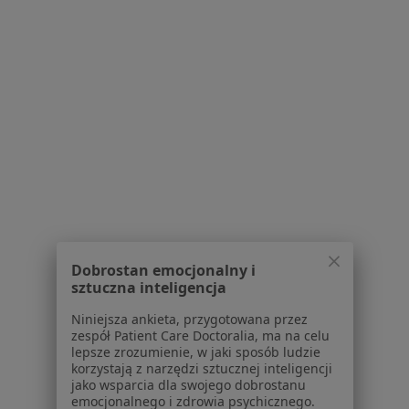
|
Oferty pracy - Kardiolog
W pobliżu Żyrardowa
Kardiolodzy w Warszawie
Kardiolodzy w Piasecznie
Kardiolodzy w Konstancinie-Jeziornie
Kardiolodzy w Pruszkowie
Kardiolodzy w Grodzisku Mazowieckim
Więcej (14)
Więcej w kategorii: W pobliżu Żyrardowa
Dobrostan emocjonalny i
Najczęstsze schorzenia
sztuczna inteligencja
Ból barku Żyrardów
Niniejsza ankieta, przygotowana przez
zespół Patient Care Doctoralia, ma na celu
Ból biodra Żyrardów
lepsze zrozumienie, w jaki sposób ludzie
korzystają z narzędzi sztucznej inteligencji
Ból kolana Żyrardów
jako wsparcia dla swojego dobrostanu
emocjonalnego i zdrowia psychicznego.