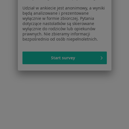
Bóle głowy Żyrardów
Udział w ankiecie jest anonimowy, a wyniki
Choroba niedokrwienna serca Żyrardów
będą analizowane i prezentowane
wyłącznie w formie zbiorczej. Pytania
Więcej (15)
dotyczące nastolatków są skierowane
Więcej w kategorii: Najczęstsze schorzenia
wyłącznie do rodziców lub opiekunów
prawnych. Nie zbieramy informacji
Ubezpieczyciele w Żyrardowie
bezpośrednio od osób niepełnoletnich.
Kardiolodzy z PZU Zdrowie w Żyrardowie
Kardiolodzy z Allianz w Żyrardowie
Start survey
Kardiolodzy z Enel-med w Żyrardowie
Strona Główna
Kardiolog
Żyrardów
Zmień miasto