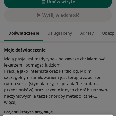
Umów wizytę
Wyślij wiadomość
Doświadczenie
Usługi i ceny
Adresy
Ubezpi
Moje doświadczenie
Moją pasją jest medycyna – od zawsze chciałam być
lekarzem i pomagać ludziom.
Pracuję jako internista oraz kardiolog. Moim
szczególnym zamiłowaniem jest terapia zaburzeń
rytmu serca (stymulatory, migotania/trzepotania
przedsionków) oraz leczenie innych chorób sercowo-
naczyniowych, a także choroby metaboliczne-
O mnie
cukrzyca, nadciśnienie tętnicze, otyłość).
więcej
Pacjenci których przyjmuję