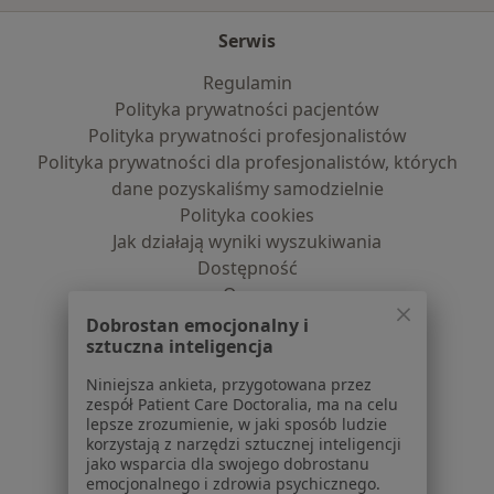
Serwis
Regulamin
Polityka prywatności pacjentów
Polityka prywatności profesjonalistów
Polityka prywatności dla profesjonalistów, których
dane pozyskaliśmy samodzielnie
Polityka cookies
Jak działają wyniki wyszukiwania
Dostępność
O nas
Praca
Rekrutujemy!
Dobrostan emocjonalny i
sztuczna inteligencja
Partnerzy
Centrum prasowe
Niniejsza ankieta, przygotowana przez
Kontakt
zespół Patient Care Doctoralia, ma na celu
lepsze zrozumienie, w jaki sposób ludzie
Dla pacjentów
korzystają z narzędzi sztucznej inteligencji
jako wsparcia dla swojego dobrostanu
Lekarze
emocjonalnego i zdrowia psychicznego.