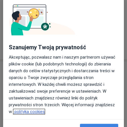
Dorośli (Tylko pod niektórymi adresami)
Rodzaje konsultacji
Stacjonarne
Zobacz lokalizacje (2)
Konsultacje online
Zobacz kalendarz online
Szanujemy Twoją prywatność
Pokaż więcej
o doświadczeniu
Akceptując, pozwalasz nam i naszym partnerom używać
plików cookie (lub podobnych technologii) do zbierania
Usługi i ceny
danych do celów statystycznych i dostarczania treści w
oparciu o Twoje zwyczaje przeglądania stron
Konsultacja kardiologiczna
internetowych. W każdej chwili możesz sprawdzić i
Od 339 zł
Szczegóły
zaktualizować swoje preferencje w ustawieniach. W
ustawieniach znajdziesz również linki do polityk
Konsultacja internistyczna
prywatności stron trzecich. Więcej informacji znajdziesz
Od 249 zł
Szczegóły
w
polityka cookies
Konsultacja kardiologa - telemedycyna