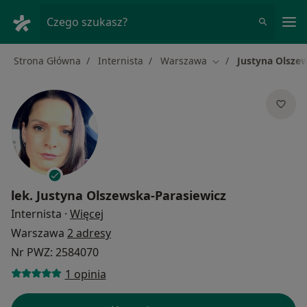
Me
Czego szukasz?
Strona Główna
Internista
Warszawa
Justyna Olsze
Zmień miasto
lek.
Justyna Olszewska-Parasiewicz
O specjalizacjach
Internista
·
Więcej
Warszawa
2 adresy
Nr PWZ: 2584070
1 opinia