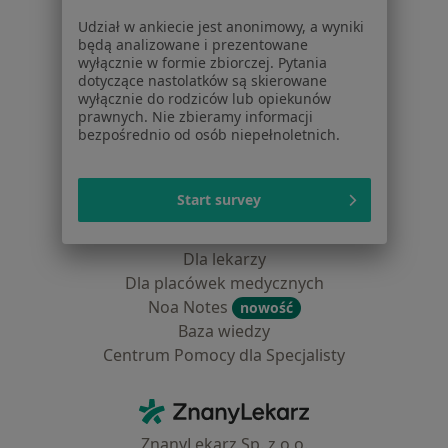
Placówki medyczne
Udział w ankiecie jest anonimowy, a wyniki
Pytania i odpowiedzi
będą analizowane i prezentowane
Usługi i zabiegi
wyłącznie w formie zbiorczej. Pytania
dotyczące nastolatków są skierowane
Choroby
wyłącznie do rodziców lub opiekunów
Pomoc
prawnych. Nie zbieramy informacji
Aplikacje mobilne
bezpośrednio od osób niepełnoletnich.
Blog dla pacjentów
Dla profesjonalistów
Start survey
Cennik
Dla lekarzy
Dla placówek medycznych
Noa Notes
nowość
Baza wiedzy
Centrum Pomocy dla Specjalisty
Kontakt
ZnanyLekarz - Strona główna
ZnanyLekarz Sp. z o.o.