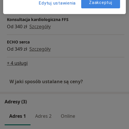
Zaakceptuj
Edytuj ustawienia
Od 230 zł
Szczegóły
Konsultacja kardiologiczna FFS
Od 340 zł
Szczegóły
ECHO serca
Od 349 zł
Szczegóły
+ 4 usługi
W jaki sposób ustalane są ceny?
Adresy (3)
Adres 1
Adres 2
Online