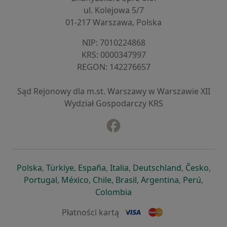
ul. Kolejowa 5/7
01-217 Warszawa, Polska
NIP: ⁠7010224868
KRS: ⁠0000347997
REGON: ⁠142276657
Sąd Rejonowy dla m.st. Warszawy w Warszawie XII
Wydział Gospodarczy KRS
Facebook
otwiera się w nowej karcie
otwiera się w nowej karcie
otwiera się w nowej karcie
otwiera się w nowej karcie
otwiera się w nowej karci
otwiera się
otwi
Polska
,
Türkiye
,
España
,
Italia
,
Deutschland
,
Česko
,
otwiera się w nowej karcie
otwiera się w nowej karcie
otwiera się w nowej karcie
otwiera się w nowej kar
otwiera się 
otwier
Portugal
,
México
,
Chile
,
Brasil
,
Argentina
,
Perú
,
otwiera się w nowej karc
Colombia
Płatności kartą