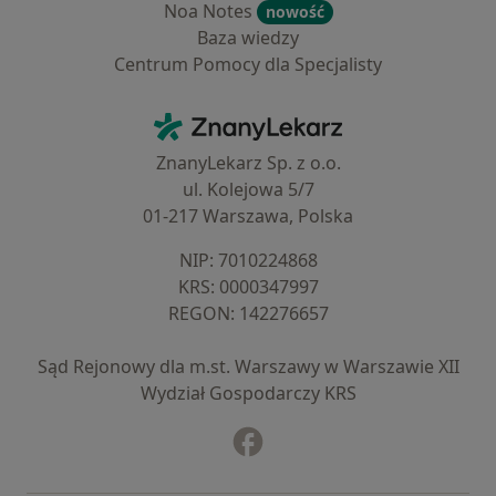
Noa Notes
nowość
Baza wiedzy
Centrum Pomocy dla Specjalisty
Kontakt
ZnanyLekarz - Strona główna
ZnanyLekarz Sp. z o.o.
ul. Kolejowa 5/7
01-217 Warszawa, Polska
NIP: ⁠7010224868
KRS: ⁠0000347997
REGON: ⁠142276657
Sąd Rejonowy dla m.st. Warszawy w Warszawie XII
Wydział Gospodarczy KRS
Facebook
otwiera się w nowej karcie