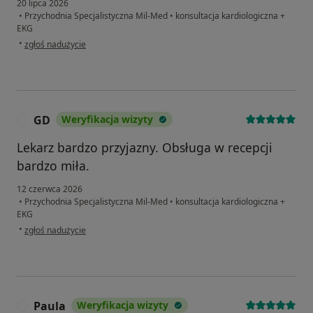
20 lipca 2026
•
Przychodnia Specjalistyczna Mil-Med
•
konsultacja kardiologiczna +
EKG
w opinii użytkownika ANNA
•
zgłoś nadużycie
GD
Weryfikacja wizyty
G
Lekarz bardzo przyjazny. Obsługa w recepcji
bardzo miła.
12 czerwca 2026
•
Przychodnia Specjalistyczna Mil-Med
•
konsultacja kardiologiczna +
EKG
w opinii użytkownika GD
•
zgłoś nadużycie
Paula
Weryfikacja wizyty
P