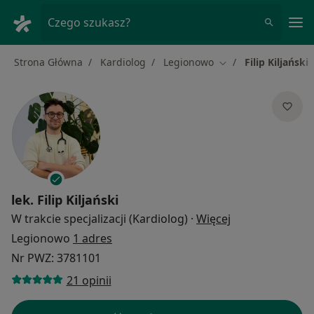
Me
Czego szukasz?
Strona Główna
Kardiolog
Legionowo
Filip Kiljański
Zmień miasto
lek.
Filip Kiljański
O specjalizacja
W trakcie specjalizacji (Kardiolog)
·
Więcej
Legionowo
1 adres
Nr PWZ: 3781101
21 opinii