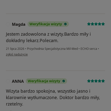
Magda
Weryfikacja wizyty
M
Jestem zadowolona z wizyty.Bardzo miły i
dokładny lekarz.Polecam.
21 lipca 2026
•
Przychodnia Specjalistyczna Mil-Med
•
ECHO serca
•
w opinii użytkownika Magda
zgłoś nadużycie
ANNA
Weryfikacja wizyty
A
Wizyta bardzo spokojna, wszystko jasno i
klarownie wytłumaczone. Doktor bardzo miły,
rzetelny.