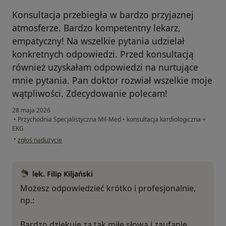
Konsultacja przebiegła w bardzo przyjaznej
atmosferze. Bardzo kompetentny lekarz,
empatyczny! Na wszelkie pytania udzielał
konkretnych odpowiedzi. Przed konsultacją
również uzyskałam odpowiedzi na nurtujące
mnie pytania. Pan doktor rozwiał wszelkie moje
wątpliwości. Zdecydowanie polecam!
28 maja 2026
•
Przychodnia Specjalistyczna Mil-Med
•
konsultacja kardiologiczna +
EKG
w opinii użytkownika Paula
•
zgłoś nadużycie
lek. Filip Kiljański
Możesz odpowiedzieć krótko i profesjonalnie,
np.:
Bardzo dziękuję za tak miłe słowa i zaufanie.