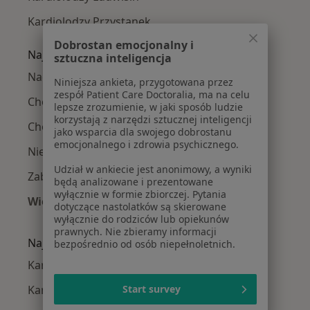
Kardiolodzy Przystanek
Dobrostan emocjonalny i
Najczęście leczone choroby
sztuczna inteligencja
Nadciśnienie tętnicze w Legionowie
Niniejsza ankieta, przygotowana przez
zespół Patient Care Doctoralia, ma na celu
Choroba niedokrwienna serca w Legionowie
lepsze zrozumienie, w jaki sposób ludzie
korzystają z narzędzi sztucznej inteligencji
Choroba wieńcowa w Legionowie
jako wsparcia dla swojego dobrostanu
emocjonalnego i zdrowia psychicznego.
Niewydolność serca w Legionowie
Udział w ankiecie jest anonimowy, a wyniki
Zaburzenia rytmu serca w Legionowie
będą analizowane i prezentowane
wyłącznie w formie zbiorczej. Pytania
Więcej (15)
dotyczące nastolatków są skierowane
Więcej w kategorii: Najczęście leczone chorob
wyłącznie do rodziców lub opiekunów
prawnych. Nie zbieramy informacji
Najpopularniejsze ubezpieczenia
bezpośrednio od osób niepełnoletnich.
Kardiolodzy z Medicover w Legionowie
Start survey
Kardiolodzy z Signal Iduna w Legionowie