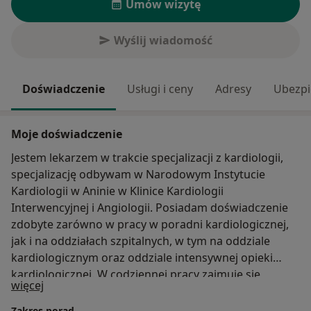
Umów wizytę
Wyślij wiadomość
Doświadczenie
Usługi i ceny
Adresy
Ubezpi
Moje doświadczenie
Jestem lekarzem w trakcie specjalizacji z kardiologii,
specjalizację odbywam w Narodowym Instytucie
Kardiologii w Aninie w Klinice Kardiologii
Interwencyjnej i Angiologii. Posiadam doświadczenie
zdobyte zarówno w pracy w poradni kardiologicznej,
jak i na oddziałach szpitalnych, w tym na oddziale
kardiologicznym oraz oddziale intensywnej opieki
kardiologicznej. W codziennej pracy zajmuję się
O mnie
więcej
diagnozowaniem i leczeniem chorób serca, a także
monitorowaniem pacjentów z ostrymi stanami
Zakres porad