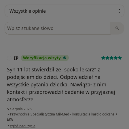
Szukaj w opiniach
IP
Weryfikacja wizyty
I
Syn 11 lat stwierdził że "spoko lekarz" z
podejściem do dzieci. Odpowiedział na
wszystkie pytania dziecka. Nawiązał z nim
kontakt i przeprowadził badanie w przyjaznej
atmosferze
5 sierpnia 2026
•
Przychodnia Specjalistyczna Mil-Med
•
konsultacja kardiologiczna +
EKG
w opinii użytkownika IP
•
zgłoś nadużycie