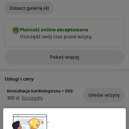
Zobacz galerię (4)
Płatność online akceptowana
Oszczędź swój czas przed wizytą.
Pokaż więcej
o doświadczeniu
Usługi i ceny
Konsultacja kardiologiczna + EKG
Umów wizytę
300 zł
Szczegóły
ECHO serca
Umów wizytę
250 zł
Szczegóły