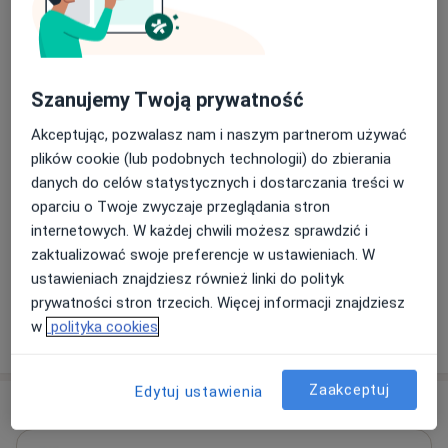
Konsultacja internistyczna
Umów wizytę
200 zł
Szczegóły
Szanujemy Twoją prywatność
Konsultacja kardiologiczna (kolejna
Akceptując, pozwalasz nam i naszym partnerom używać
wizyta)
Umów wizytę
250 zł
Szczegóły
plików cookie (lub podobnych technologii) do zbierania
danych do celów statystycznych i dostarczania treści w
oparciu o Twoje zwyczaje przeglądania stron
Konsultacja kardiologiczna + EKG +
ECHO serca
internetowych. W każdej chwili możesz sprawdzić i
Umów wizytę
500 zł
Szczegóły
zaktualizować swoje preferencje w ustawieniach. W
ustawieniach znajdziesz również linki do polityk
prywatności stron trzecich. Więcej informacji znajdziesz
w
polityka cookies
W jaki sposób ustalane są ceny?
Zaakceptuj
Edytuj ustawienia
Adres