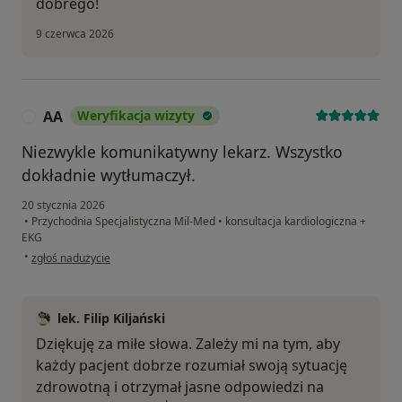
dobrego!
9 czerwca 2026
AA
Weryfikacja wizyty
A
Niezwykle komunikatywny lekarz. Wszystko
dokładnie wytłumaczył.
20 stycznia 2026
•
Przychodnia Specjalistyczna Mil-Med
•
konsultacja kardiologiczna +
EKG
w opinii użytkownika AA
•
zgłoś nadużycie
lek. Filip Kiljański
Dziękuję za miłe słowa. Zależy mi na tym, aby
każdy pacjent dobrze rozumiał swoją sytuację
zdrowotną i otrzymał jasne odpowiedzi na