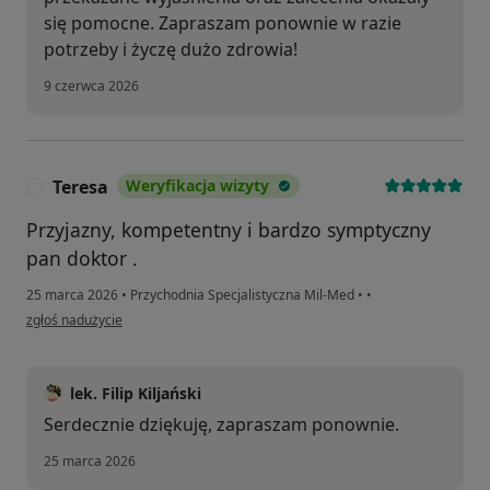
się pomocne. Zapraszam ponownie w razie
potrzeby i życzę dużo zdrowia!
9 czerwca 2026
Teresa
Weryfikacja wizyty
T
Przyjazny, kompetentny i bardzo symptyczny
pan doktor .
25 marca 2026
•
Przychodnia Specjalistyczna Mil-Med
•
•
w opinii użytkownika Teresa
zgłoś nadużycie
lek. Filip Kiljański
Serdecznie dziękuję, zapraszam ponownie.
25 marca 2026