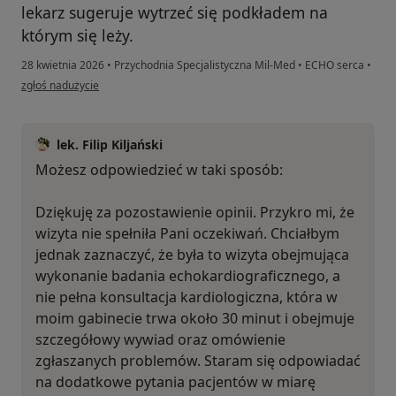
lekarz sugeruje wytrzeć się podkładem na
którym się leży.
28 kwietnia 2026
•
Przychodnia Specjalistyczna Mil-Med
•
ECHO serca
•
w opinii użytkownika Julia
zgłoś nadużycie
lek. Filip Kiljański
Możesz odpowiedzieć w taki sposób:
Dziękuję za pozostawienie opinii. Przykro mi, że
wizyta nie spełniła Pani oczekiwań. Chciałbym
jednak zaznaczyć, że była to wizyta obejmująca
wykonanie badania echokardiograficznego, a
nie pełna konsultacja kardiologiczna, która w
moim gabinecie trwa około 30 minut i obejmuje
szczegółowy wywiad oraz omówienie
zgłaszanych problemów. Staram się odpowiadać
na dodatkowe pytania pacjentów w miarę