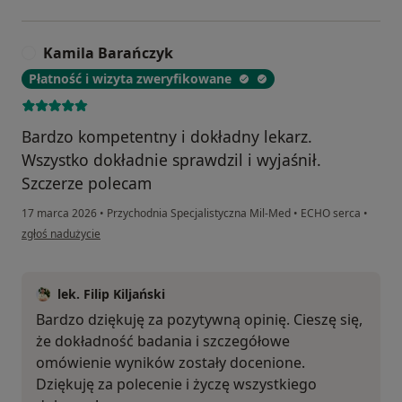
Kamila Barańczyk
K
Płatność i wizyta zweryfikowane
Bardzo kompetentny i dokładny lekarz.
Wszystko dokładnie sprawdzil i wyjaśnił.
Szczerze polecam
17 marca 2026
•
Przychodnia Specjalistyczna Mil-Med
•
ECHO serca
•
w opinii użytkownika Kamila Barańczyk
zgłoś nadużycie
lek. Filip Kiljański
Bardzo dziękuję za pozytywną opinię. Cieszę się,
że dokładność badania i szczegółowe
omówienie wyników zostały docenione.
Dziękuję za polecenie i życzę wszystkiego