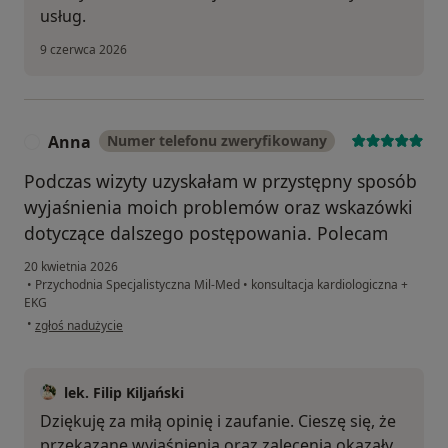
usług.
9 czerwca 2026
Anna
Numer telefonu zweryfikowany
A
Podczas wizyty uzyskałam w przystępny sposób
wyjaśnienia moich problemów oraz wskazówki
dotyczące dalszego postępowania. Polecam
20 kwietnia 2026
•
Przychodnia Specjalistyczna Mil-Med
•
konsultacja kardiologiczna +
EKG
w opinii użytkownika Anna
•
zgłoś nadużycie
lek. Filip Kiljański
Dziękuję za miłą opinię i zaufanie. Cieszę się, że
przekazane wyjaśnienia oraz zalecenia okazały