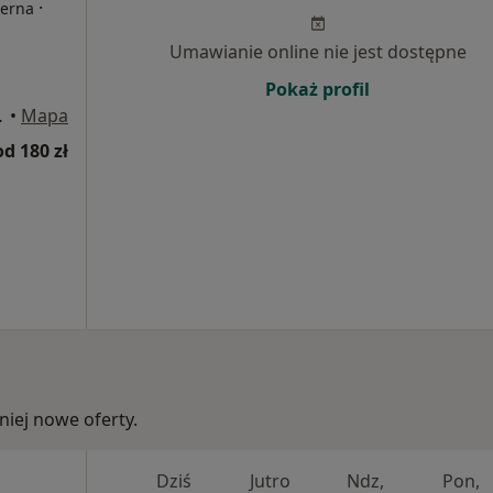
·
terna
Umawianie online nie jest dostępne
Pokaż profil
wa Górnicza
•
Mapa
od 180 zł
iej nowe oferty.
Dziś
Jutro
Ndz,
Pon,