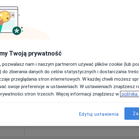
od 300 zł
Dziś
Jutro
Ndz,
Pon,
7 Sie
8 Sie
9 Sie
10 Sie
IN
·
urgia
Umawianie online nie jest dostępne
my Twoją prywatność
Pokaż profil
, pozwalasz nam i naszym partnerom używać plików cookie (lub p
) do zbierania danych do celów statystycznych i dostarczania treśc
zaje przeglądania stron internetowych. W każdej chwili możesz spr
200 zł
wać swoje preferencje w ustawieniach. W ustawieniach znajdziesz ró
prywatności stron trzecich. Więcej informacji znajdziesz w
polityka
Za
Edytuj ustawienia