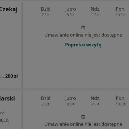
Czekaj
Dziś
Jutro
Ndz,
Pon,
7 Sie
8 Sie
9 Sie
10 Sie
Umawianie online nie jest dostępne
Poproś o wizytę
Konsultacja kardiologiczna (kolejna wizyta)
200 zł
iarski
Dziś
Jutro
Ndz,
Pon,
7 Sie
8 Sie
9 Sie
10 Sie
arz
ięcej
Umawianie online nie jest dostępne