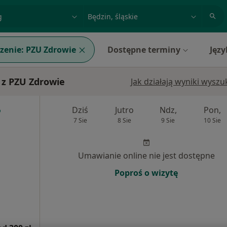
acja, badanie lub nazwisko
miasto lub dzielnica
zenie:
PZU Zdrowie
Dostępne terminy
Języ
 z PZU Zdrowie
Jak działają wyniki wysz
Dziś
Jutro
Ndz,
Pon,
7 Sie
8 Sie
9 Sie
10 Sie
Umawianie online nie jest dostępne
Poproś o wizytę