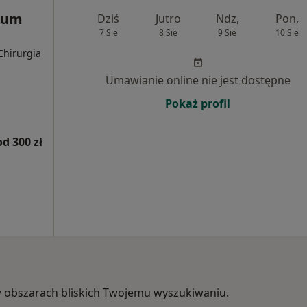
rum
Dziś
Jutro
Ndz,
Pon,
7 Sie
8 Sie
9 Sie
10 Sie
Chirurgia
Umawianie online nie jest dostępne
Pokaż profil
od 300 zł
, w obszarach bliskich Twojemu wyszukiwaniu.