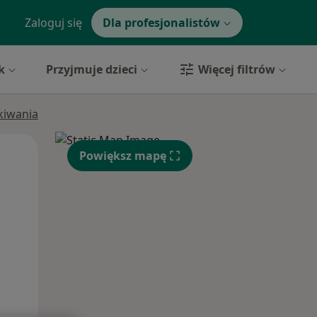
Zaloguj się
Dla profesjonalistów
k
Przyjmuje dzieci
Więcej filtrów
ukiwania
Wt,
Śr,
Czw,
Powiększ mapę
11 Sie
12 Sie
13 Sie