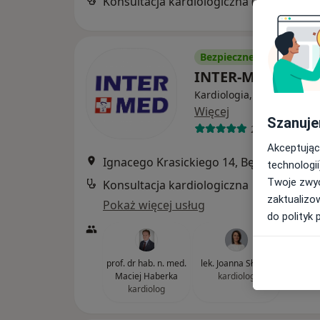
Konsultacja kardiologiczna (pierwsza wizyta)
Bezpieczne płatności
INTER-MED BĘDZ
Kardiologia, Interna, Chir
Więcej
Szanuje
2300 opinii
Akceptując
Ignacego Krasickiego 14, Będzin
•
Mapa
technologii
Twoje zwyc
Konsultacja kardiologiczna
zaktualizo
Pokaż więcej usług
do polityk 
prof. dr hab. n. med.
lek. Joanna Słaboń
Maciej Haberka
kardiolog
kardiolog