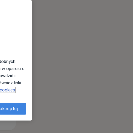
Wt,
Śr,
Czw,
11 Sie
12 Sie
13 Sie
odobnych
i w oparciu o
awdzić i
wnież linki
 cookies
akceptuj