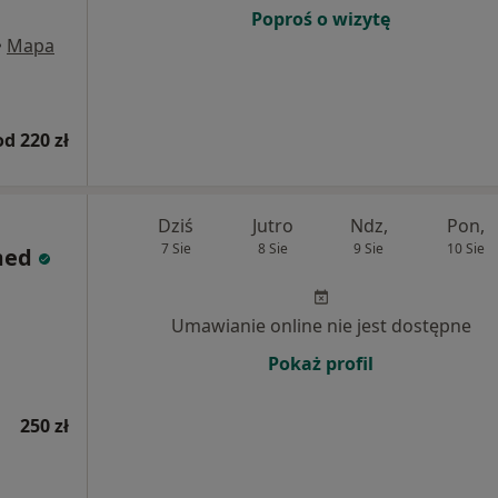
Poproś o wizytę
•
Mapa
od 220 zł
Dziś
Jutro
Ndz,
Pon,
7 Sie
8 Sie
9 Sie
10 Sie
med
Umawianie online nie jest dostępne
Pokaż profil
250 zł