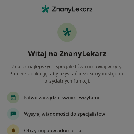
Me
Kardiolog • Będzin, śląskie
Filtry
Ubezpieczenie:
Allianz
20 polecanych kardiologów w Będzinie z
Witaj na ZnanyLekarz
Allianz
Jak działają wyniki wyszukiwania
Znajdź najlepszych specjalistów i umawiaj wizyty.
Pobierz aplikację, aby uzyskać bezpłatny dostęp do
przydatnych funkcji:
Łatwo zarządzaj swoimi wizytami
Wysyłaj wiadomości do specjalistów
Adam Krajewski
Otrzymuj powiadomienia
·
Więcej
Kardiolog