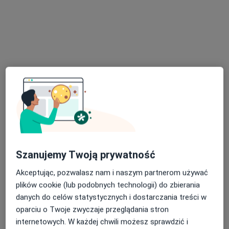
Bezpieczne płatności
INTER-MED BĘDZIN
·
Więcej
Kardiologia, Interna, Chirurgia
2299 opinii
Ignacego Krasickiego 14, Będzin
•
Mapa
Konsultacja kardiologiczna
200 zł
Pokaż więcej usług
prof. dr hab. n. med.
lek. Joanna Słaboń
Maciej Haberka
kardiolog
kardiolog
Szanujemy Twoją prywatność
Brak dostępnych specjalistów z wolnymi terminami w tym centrum medycznym.
Akceptując, pozwalasz nam i naszym partnerom używać
plików cookie (lub podobnych technologii) do zbierania
Pokaż profil
danych do celów statystycznych i dostarczania treści w
oparciu o Twoje zwyczaje przeglądania stron
internetowych. W każdej chwili możesz sprawdzić i