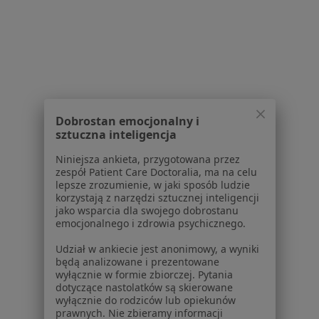
Serwis
Regulamin
Polityka prywatności pacjentów
Polityka prywatności profesjonalistów
Polityka prywatności dla profesjonalistów, których
Dobrostan emocjonalny i
dane pozyskaliśmy samodzielnie
sztuczna inteligencja
Polityka cookies
Niniejsza ankieta, przygotowana przez
Jak działają wyniki wyszukiwania
zespół Patient Care Doctoralia, ma na celu
Dostępność
lepsze zrozumienie, w jaki sposób ludzie
O nas
korzystają z narzędzi sztucznej inteligencji
jako wsparcia dla swojego dobrostanu
Praca
Rekrutujemy!
emocjonalnego i zdrowia psychicznego.
Partnerzy
Centrum prasowe
Udział w ankiecie jest anonimowy, a wyniki
będą analizowane i prezentowane
Kontakt
wyłącznie w formie zbiorczej. Pytania
dotyczące nastolatków są skierowane
Dla pacjentów
wyłącznie do rodziców lub opiekunów
prawnych. Nie zbieramy informacji