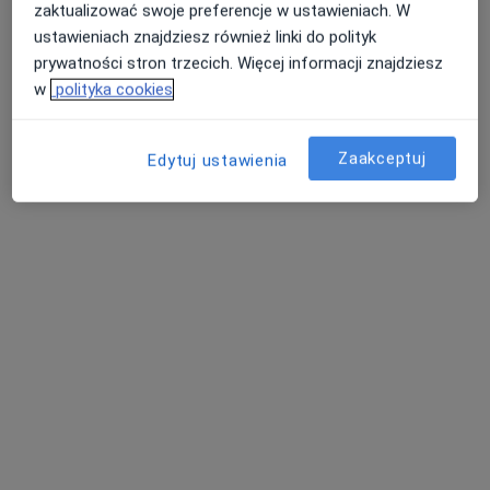
zaktualizować swoje preferencje w ustawieniach. W
ustawieniach znajdziesz również linki do polityk
prywatności stron trzecich. Więcej informacji znajdziesz
w
polityka cookies
Zaakceptuj
Edytuj ustawienia
LEXMEDICA Centrum Medyczne
·
Więcej
Kardiologia, Ginekologia, Chirurgia
1451 opinii
Małobądzka 143, Będzin
•
Mapa
Konsultacja kardiologiczna (pierwsza wizyta)
od 300 zł
Adam Krajewski
kardiolog
Brak dostępnych specjalistów z wolnymi terminami w tym centrum medycznym.