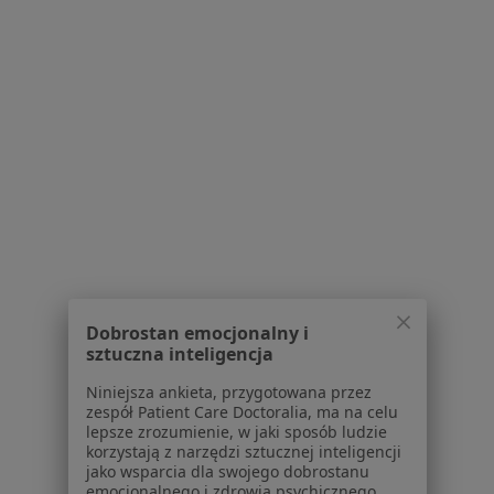
Serwis
Regulamin
Polityka prywatności pacjentów
Polityka prywatności profesjonalistów
Polityka prywatności dla profesjonalistów, których
dane pozyskaliśmy samodzielnie
Polityka cookies
Jak działają wyniki wyszukiwania
Dostępność
O nas
Praca
Rekrutujemy!
Dobrostan emocjonalny i
sztuczna inteligencja
Partnerzy
Centrum prasowe
Niniejsza ankieta, przygotowana przez
Kontakt
zespół Patient Care Doctoralia, ma na celu
lepsze zrozumienie, w jaki sposób ludzie
Dla pacjentów
korzystają z narzędzi sztucznej inteligencji
jako wsparcia dla swojego dobrostanu
Lekarze
emocjonalnego i zdrowia psychicznego.