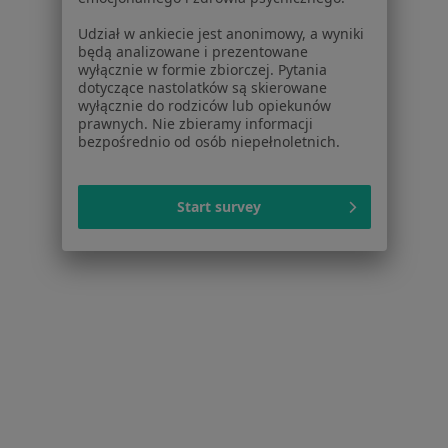
Placówki medyczne
Udział w ankiecie jest anonimowy, a wyniki
Pytania i odpowiedzi
będą analizowane i prezentowane
Usługi i zabiegi
wyłącznie w formie zbiorczej. Pytania
dotyczące nastolatków są skierowane
Choroby
wyłącznie do rodziców lub opiekunów
Pomoc
prawnych. Nie zbieramy informacji
Aplikacje mobilne
bezpośrednio od osób niepełnoletnich.
Blog dla pacjentów
Dla profesjonalistów
Start survey
Cennik
Dla lekarzy
Dla placówek medycznych
Noa Notes
nowość
Baza wiedzy
Centrum Pomocy dla Specjalisty
Kontakt
ZnanyLekarz - Strona główna