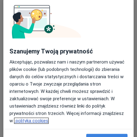
Bezpieczne płatności
INTER-MED BĘDZIN
·
Więcej
Kardiologia, Interna, Chirurgia
2304 opinie
Ignacego Krasickiego 14, Będzin
•
Mapa
Konsultacja kardiologiczna
200 zł
Szanujemy Twoją prywatność
Pokaż więcej usług
Akceptując, pozwalasz nam i naszym partnerom używać
plików cookie (lub podobnych technologii) do zbierania
danych do celów statystycznych i dostarczania treści w
prof. dr hab. n. med.
lek. Joanna Słaboń
Maciej Haberka
kardiolog
oparciu o Twoje zwyczaje przeglądania stron
kardiolog
internetowych. W każdej chwili możesz sprawdzić i
zaktualizować swoje preferencje w ustawieniach. W
Brak dostępnych specjalistów z wolnymi terminami w tym centrum medycznym.
ustawieniach znajdziesz również linki do polityk
prywatności stron trzecich. Więcej informacji znajdziesz
Pokaż profil
w
polityka cookies