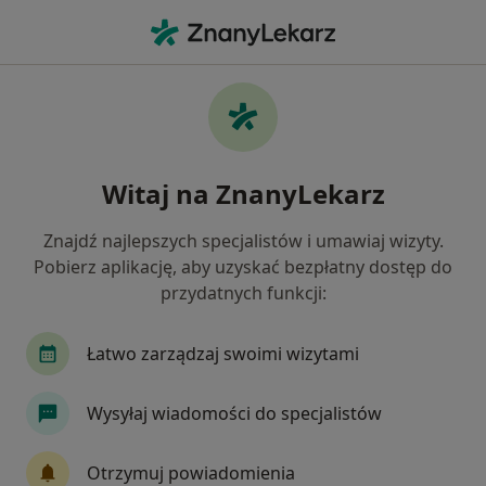
Me
Kardiolog • Będzin, śląskie
Filtry
Ubezpieczenie:
GENERALI
20 polecanych kardiologów w Będzinie z
Witaj na ZnanyLekarz
GENERALI
Jak działają wyniki wyszukiwania
Znajdź najlepszych specjalistów i umawiaj wizyty.
Pobierz aplikację, aby uzyskać bezpłatny dostęp do
przydatnych funkcji:
Łatwo zarządzaj swoimi wizytami
Wysyłaj wiadomości do specjalistów
lek. Grzegorz Winiarski
Otrzymuj powiadomienia
·
Więcej
Kardiolog, Internista, Lekarz medycyny paliatywnej