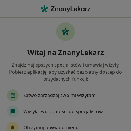
Me
Kardiolog • Dąbrowa Górnicza, śląskie
Filtry
Ubezpieczenie:
PZU Zdrowie
20 polecanych kardiologów w Dąbrowie
Witaj na ZnanyLekarz
Górniczej z PZU Zdrowie
Jak działają wyniki wyszukiwania
Znajdź najlepszych specjalistów i umawiaj wizyty.
Pobierz aplikację, aby uzyskać bezpłatny dostęp do
przydatnych funkcji:
Łatwo zarządzaj swoimi wizytami
Wysyłaj wiadomości do specjalistów
Adam Krajewski
Otrzymuj powiadomienia
·
Więcej
Kardiolog