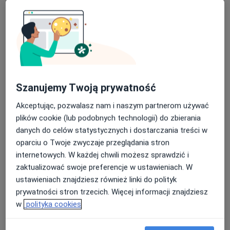
LEXMEDICA Centrum Medyczne
Szanujemy Twoją prywatność
·
Więcej
Kardiologia, Ginekologia, Chirurgia
1449 opinii
Akceptując, pozwalasz nam i naszym partnerom używać
plików cookie (lub podobnych technologii) do zbierania
Małobądzka 143, Będzin
•
Mapa
danych do celów statystycznych i dostarczania treści w
Konsultacja kardiologiczna (pierwsza wizyta)
od 300 zł
oparciu o Twoje zwyczaje przeglądania stron
internetowych. W każdej chwili możesz sprawdzić i
zaktualizować swoje preferencje w ustawieniach. W
ustawieniach znajdziesz również linki do polityk
Adam Krajewski
prywatności stron trzecich. Więcej informacji znajdziesz
kardiolog
w
polityka cookies
Brak dostępnych specjalistów z wolnymi terminami w tym centrum medycznym.