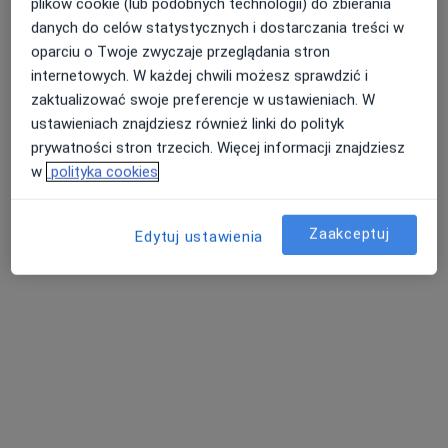
dr n. med. Rafał Kluba
plików cookie (lub podobnych technologii) do zbierania
·
Więcej
Kardiolog, Internista
danych do celów statystycznych i dostarczania treści w
oparciu o Twoje zwyczaje przeglądania stron
Sobieskiego 89/50, Bielsko-Biała
•
Mapa
internetowych. W każdej chwili możesz sprawdzić i
Centrum Medyczne CORVITA
zaktualizować swoje preferencje w ustawieniach. W
Akceptuje PZU Zdrowie
ustawieniach znajdziesz również linki do polityk
Konsultacja kardiologiczna
130 zł
prywatności stron trzecich. Więcej informacji znajdziesz
w
polityka cookies
Specjalista nie oferuje umawiania online pod tym adresem.
Poproś o wizytę
Zaakceptuj
Edytuj ustawienia