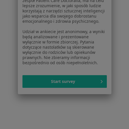
zespół Patient Care Doctoralia, ma na celu
Blog dla pacjentów
lepsze zrozumienie, w jaki sposób ludzie
korzystają z narzędzi sztucznej inteligencji
jako wsparcia dla swojego dobrostanu
Dla profesjonalistów
emocjonalnego i zdrowia psychicznego.
Cennik
Udział w ankiecie jest anonimowy, a wyniki
Dla lekarzy
będą analizowane i prezentowane
Dla placówek medycznych
wyłącznie w formie zbiorczej. Pytania
dotyczące nastolatków są skierowane
Noa Notes
nowość
wyłącznie do rodziców lub opiekunów
Baza wiedzy
prawnych. Nie zbieramy informacji
Centrum Pomocy dla Specjalisty
bezpośrednio od osób niepełnoletnich.
Kontakt
ZnanyLekarz - Strona główna
Start survey
ZnanyLekarz Sp. z o.o.
ul. Kolejowa 5/7
01-217 Warszawa, Polska
NIP: ⁠7010224868
KRS: ⁠0000347997
REGON: ⁠142276657