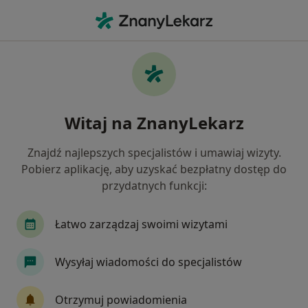
Me
Kardiolog • Bielsko-Biała, śląskie
Filtry
Ubezpieczenie:
PZU Zdrowie
20 polecanych kardiologów w Bielsku-Białej
Witaj na ZnanyLekarz
z PZU Zdrowie
Jak działają wyniki wyszukiwania
Znajdź najlepszych specjalistów i umawiaj wizyty.
Pobierz aplikację, aby uzyskać bezpłatny dostęp do
przydatnych funkcji:
Łatwo zarządzaj swoimi wizytami
Wysyłaj wiadomości do specjalistów
lek. Dawid Kudliński
Otrzymuj powiadomienia
·
Więcej
Kardiolog