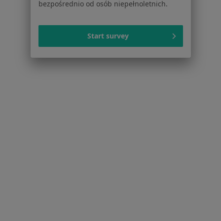
bezpośrednio od osób niepełnoletnich.
Choroby ginekologiczne w Będzinie
Menopauza w Będzinie
Start survey
Mięśniaki macicy w Będzinie
Zaburzenia miesiączkowania w Będzinie
Zespół policystycznych jajników (PCOS / PMOS) w
Będzinie
Więcej (15)
Więcej w kategorii: Schorzenia w Będzinie
Dysplazja Szyjki Macicy Specjaliści W Będzinie