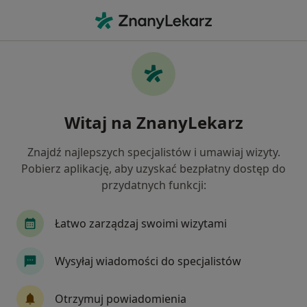
Me
Dysplazja Szyjki Macicy • Będzin, śląskie
Filtry
• 1
Ubezpieczenie
Map
Dysplazja szyjki macicy specjaliści w
Witaj na ZnanyLekarz
Będzinie
Jak działają wyniki wyszukiwania
Znajdź najlepszych specjalistów i umawiaj wizyty.
Pobierz aplikację, aby uzyskać bezpłatny dostęp do
przydatnych funkcji:
Jakiego specjalisty szukasz?
Ginekolog
Diabetolog
Chirurg
Intern
Łatwo zarządzaj swoimi wizytami
Wysyłaj wiadomości do specjalistów
Otrzymuj powiadomienia