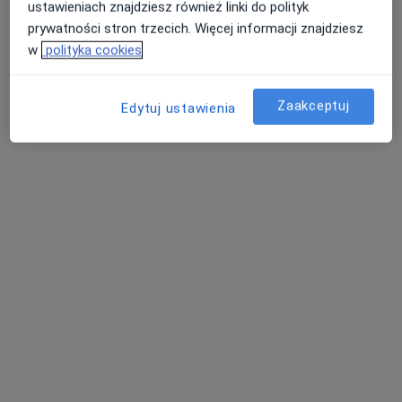
ustawieniach znajdziesz również linki do polityk
prywatności stron trzecich. Więcej informacji znajdziesz
w
polityka cookies
Zaakceptuj
Edytuj ustawienia
Bezpieczne płatności
lek. Angelika Litwin
·
Więcej
Ginekolog
98 opinii
11 Listopada 18b/1, Będzin
•
Mapa
Top Clinic
Konsultacja ginekologiczna
od 300 zł
Specjalista nie oferuje umawiania online pod tym adresem.
Poproś o wizytę