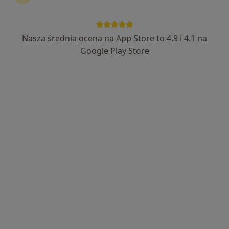
Nasza średnia ocena na App Store to 4.9 i 4.1 na
lek. Tomasz Leks
Google Play Store
·
Więcej
Ginekolog
422 opinie
Adres
Online
Małobądzka 143, Będzin
•
Mapa
LEXMEDICA Centrum Medyczne
Konsultacja ginekologiczna
280 zł
Specjalista nie oferuje umawiania online pod tym adresem.
Poproś o wizytę