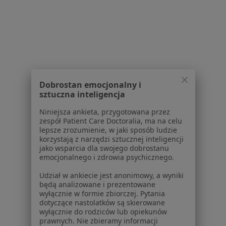
Pokaż profil
1
2
Powiązane wyszukiwania
Dobrostan emocjonalny i
W pobliżu Będzina
sztuczna inteligencja
Dysplazja szyjki macicy w Katowicach
Niniejsza ankieta, przygotowana przez
zespół Patient Care Doctoralia, ma na celu
Dysplazja szyjki macicy w Gliwicach
lepsze zrozumienie, w jaki sposób ludzie
korzystają z narzędzi sztucznej inteligencji
Dysplazja szyjki macicy w Sosnowcu
jako wsparcia dla swojego dobrostanu
emocjonalnego i zdrowia psychicznego.
Dysplazja szyjki macicy w Chorzowie
Udział w ankiecie jest anonimowy, a wyniki
Dysplazja szyjki macicy w Rudzie Śląskiej
będą analizowane i prezentowane
wyłącznie w formie zbiorczej. Pytania
Więcej (14)
dotyczące nastolatków są skierowane
Więcej w kategorii: W pobliżu Będzina
wyłącznie do rodziców lub opiekunów
prawnych. Nie zbieramy informacji
Schorzenia w Będzinie