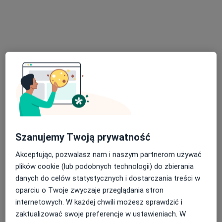
dr n. med. Piotr Piech
·
Więcej
Ginekolog, Seksuolog
199 opinii
Szanujemy Twoją prywatność
Krośnieńska 1, Będzin
•
Mapa
Akceptując, pozwalasz nam i naszym partnerom używać
PRO FEMINA Sp.J.
plików cookie (lub podobnych technologii) do zbierania
Konsultacja ginekologiczna
od 300 zł
danych do celów statystycznych i dostarczania treści w
Specjalista nie oferuje umawiania online pod tym adresem.
oparciu o Twoje zwyczaje przeglądania stron
internetowych. W każdej chwili możesz sprawdzić i
Poproś o wizytę
zaktualizować swoje preferencje w ustawieniach. W