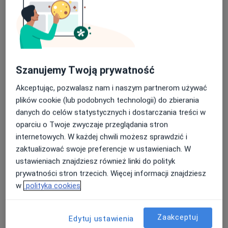
Poproś o wizytę
Szanujemy Twoją prywatność
Akceptując, pozwalasz nam i naszym partnerom używać
plików cookie (lub podobnych technologii) do zbierania
danych do celów statystycznych i dostarczania treści w
Bezpieczne płatności
oparciu o Twoje zwyczaje przeglądania stron
dr n. med. Andrzej Brenk
internetowych. W każdej chwili możesz sprawdzić i
·
Więcej
zaktualizować swoje preferencje w ustawieniach. W
Ginekolog
164 opinie
ustawieniach znajdziesz również linki do polityk
prywatności stron trzecich. Więcej informacji znajdziesz
11 Listopada 18b/1, Będzin
•
Mapa
w
polityka cookies
Top Clinic
Konsultacja ginekologiczna
od 250 zł
Zaakceptuj
Edytuj ustawienia
Specjalista nie oferuje umawiania online pod tym adresem.