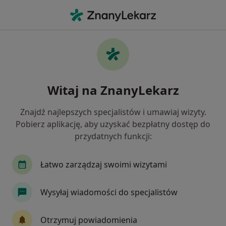
Me
Choroby Ginekologiczne • Będzin, śląskie
Filtry
• 1
Ubezpieczenie
Map
Choroby ginekologiczne specjaliści w
Witaj na ZnanyLekarz
Będzinie
Jak działają wyniki wyszukiwania
Znajdź najlepszych specjalistów i umawiaj wizyty.
Pobierz aplikację, aby uzyskać bezpłatny dostęp do
przydatnych funkcji:
Jakiego specjalisty szukasz?
Ginekolog
Internista
Pediatra
Diabe
Łatwo zarządzaj swoimi wizytami
Wysyłaj wiadomości do specjalistów
Otrzymuj powiadomienia