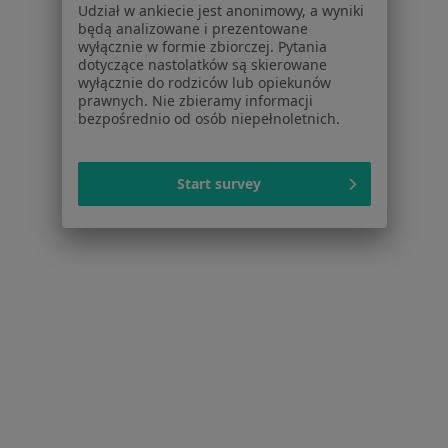
Menopauza w Będzinie
Udział w ankiecie jest anonimowy, a wyniki
będą analizowane i prezentowane
Mięśniaki macicy w Będzinie
wyłącznie w formie zbiorczej. Pytania
dotyczące nastolatków są skierowane
Zaburzenia miesiączkowania w Będzinie
wyłącznie do rodziców lub opiekunów
prawnych. Nie zbieramy informacji
Zespół policystycznych jajników (PCOS / PMOS) w
bezpośrednio od osób niepełnoletnich.
Będzinie
Bolesne miesiączkowanie w Będzinie
Start survey
Więcej (15)
Więcej w kategorii: Schorzenia w Będzinie
Choroby Ginekologiczne Specjaliści W Będzinie
Serwis