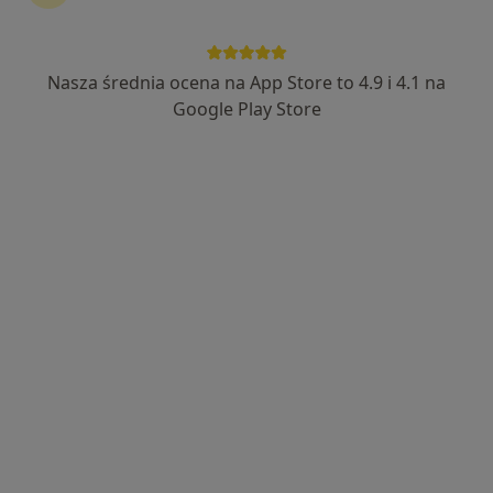
Nasza średnia ocena na App Store to 4.9 i 4.1 na
lek. Tomasz Leks
Google Play Store
·
Więcej
Ginekolog
422 opinie
Adres
Online
Małobądzka 143, Będzin
•
Mapa
LEXMEDICA Centrum Medyczne
Konsultacja ginekologiczna
280 zł
Specjalista nie oferuje umawiania online pod tym adresem.
Poproś o wizytę