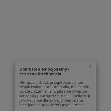
1
2
3
Powiązane wyszukiwania
W pobliżu Będzina
Choroby ginekologiczne w Katowicach
Choroby ginekologiczne w Gliwicach
Choroby ginekologiczne w Sosnowcu
Dobrostan emocjonalny i
Choroby ginekologiczne w Rudzie Śląskiej
sztuczna inteligencja
Choroby ginekologiczne w Chorzowie
Niniejsza ankieta, przygotowana przez
zespół Patient Care Doctoralia, ma na celu
Więcej (14)
lepsze zrozumienie, w jaki sposób ludzie
Więcej w kategorii: W pobliżu Będzina
korzystają z narzędzi sztucznej inteligencji
jako wsparcia dla swojego dobrostanu
Schorzenia w Będzinie
emocjonalnego i zdrowia psychicznego.