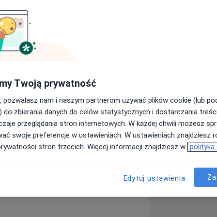
łych
i
psychiatra młodzieży od 17 r.ż.
my Twoją prywatność
, pozwalasz nam i naszym partnerom używać plików cookie (lub p
lnie, dobierając formę leczenia do
) do zbierania danych do celów statystycznych i dostarczania treśc
zaje przeglądania stron internetowych. W każdej chwili możesz spr
wać swoje preferencje w ustawieniach. W ustawieniach znajdziesz ró
prywatności stron trzecich. Więcej informacji znajdziesz w
polityka
 oddziały – m.in.: ogólnopsychiatryczny,
Za
Edytuj ustawienia