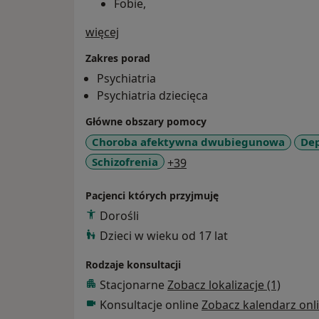
Fobie,
O mnie
więcej
Napady paniki,
Zakres porad
Zaburzenia obsesyjno-kompulsywne,
Psychiatria
Zaburzenia związane ze stresem, stre
Psychiatria dziecięca
PTSD – zespół stresu pourazowego,
Główne obszary pomocy
Choroba afektywna dwubiegunowa
Dep
Zaburzenia psychosomatyczne,
a11y_sr_more_diseases
Schizofrenia
+39
Zaburzenia osobowości,
Pacjenci których przyjmuję
Zaburzenia snu,
Dorośli
Zaburzenia psychiczne i zaburzenia z
Dzieci w wieku od 17 lat
połogiem,
Rodzaje konsultacji
Tokofobia,
Stacjonarne
Zobacz lokalizacje (1)
Konsultacje online
Zobacz kalendarz onl
Zaburzenia kontroli impulsów,