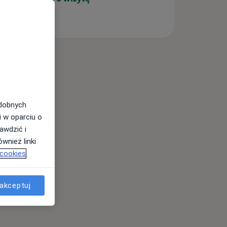
odobnych
i w oparciu o
awdzić i
wnież linki
 cookies
akceptuj