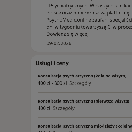
- Psychiatrycznych. W naszych klinikac
Polsce oraz poprzez naszą platformę
PsychoMedic.online zaufani specjaliści
dni w tygodniu towarzyszą Ci w proce
zmiany, wykorzystując
Dowiedz się więcej
nowoczesne metody leczenia trudnoś
09/02/2026
psychicznych.
Usługi i ceny
Konsultacja psychiatryczna (kolejna wizyta)
400 zł - 800 zł
Szczegóły
Konsultacja psychiatryczna (pierwsza wizyta)
400 zł
Szczegóły
Konsultacja psychiatryczna młodzieży (kolejna