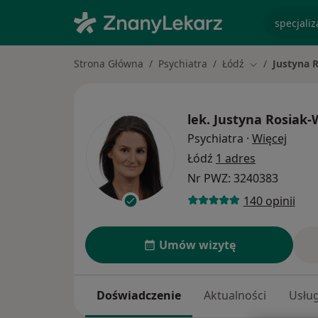
specjaliz
Strona Główna
Psychiatra
Łódź
Justyna 
Zmień miasto
lek.
Justyna Rosiak
O spe
Psychiatra
·
Więcej
Łódź
1 adres
Nr PWZ: 3240383
140 opinii
Umów wizytę
Doświadczenie
Aktualności
Usług