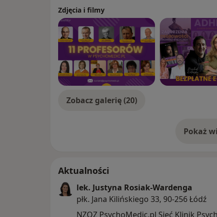
Zaburzenia depresyjno-lękowe,
Zdjęcia i filmy
Zaburzenia nerwicowe,
Zaburzenia adaptacyjne.
Zobacz galerię (20)
Pokaż wi
o 
Aktualności
lek. Justyna Rosiak-Wardenga
płk. Jana Kilińskiego 33, 90-256 Łódź
NZOZ PsychoMedic.pl Sieć Klinik Psyc