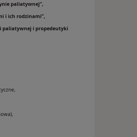
ynie paliatywnej”,
 i ich rodzinami”,
 paliatywnej i propedeutyki
tyczne,
owa),