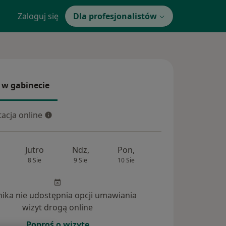
Zaloguj się
Dla profesjonalistów
 w gabinecie
 gabinecie
acja online
cja online
Jutro
Ndz,
Pon,
Wt,
Śr,
8 Sie
9 Sie
10 Sie
11 Sie
12 Si
inika nie udostępnia opcji umawiania
wizyt drogą online
Poproś o wizytę