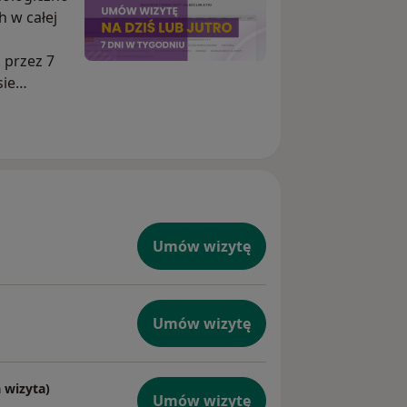
h w całej
 przez 7
sie
ci
Umów wizytę
Umów wizytę
 wizyta)
Umów wizytę