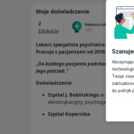
Moje doświadczenie
2
Edukacja
Lekarz specjalista psychiatra osób doros
Szanuje
Pracuje z pacjentami od 2016 roku.
Akceptując
„Do każdego pacjenta podchodzę indywidua
technologii
jego potrzeb.”
Twoje zwyc
Doświadczenie
zaktualizo
do polityk 
Szpital J. Babińskiego
w Łodzi, liczne
detoksykacyjny, psychogeriatryczny,
Szpital Kopernika
.