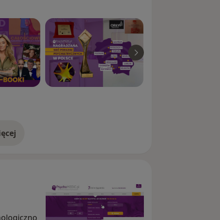
ęcej
doświadczeniu
hologiczno