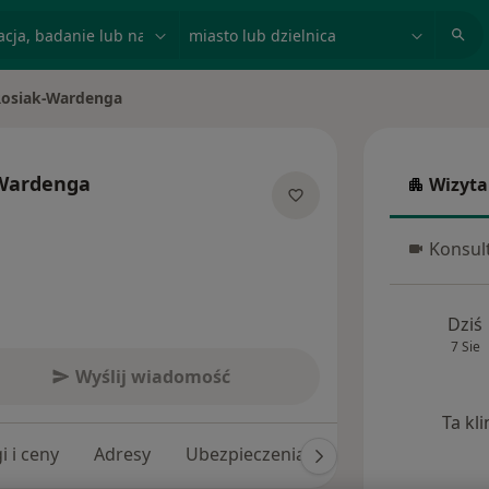
acja, badanie lub nazwisko
miasto lub dzielnica
Rosiak-Wardenga
-Wardenga
Wizyta
Wizyta w
cjalizacjach
Konsult
Konsulta
Dziś
7 Sie
Wyślij wiadomość
Ta kl
i i ceny
Adresy
Ubezpieczenia
Opinie (140)