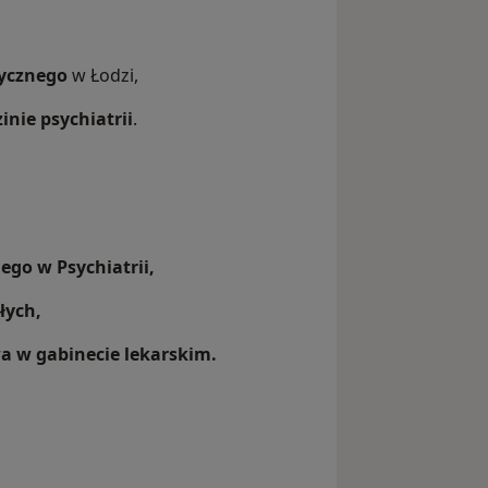
dycznego
w Łodzi,
inie psychiatrii
.
go w Psychiatrii,
łych,
 w gabinecie lekarskim.