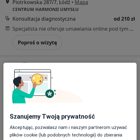
Piotrkowska 287/7, Łódź
•
Mapa
CENTRUM HARMONII UMYSŁU
Konsultacja diagnostyczna
od 210 zł
Specjalista nie oferuje umawiania online pod tym adresem.
Poproś o wizytę
Bezpieczne płatności
Szanujemy Twoją prywatność
mgr Jolanta Ziobrowska
Akceptując, pozwalasz nam i naszym partnerom używać
·
Więcej
Psycholog, Psychotraumatolog
plików cookie (lub podobnych technologii) do zbierania
19 opinii