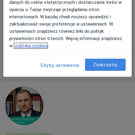
danych do celów statystycznych i dostarczania treści w
oparciu o Twoje zwyczaje przeglądania stron
Adres
Online
internetowych. W każdej chwili możesz sprawdzić i
zaktualizować swoje preferencje w ustawieniach. W
Tadeusza Kutrzeby 4a, Łódź
•
Mapa
ustawieniach znajdziesz również linki do polityk
Jolanta Ziobrowska
prywatności stron trzecich. Więcej informacji znajdziesz
Konsultacja psychologiczna
300 zł
w
polityka cookies
Specjalista nie oferuje umawiania online pod tym adresem.
Zaakceptuj
Edytuj ustawienia
Poproś o wizytę