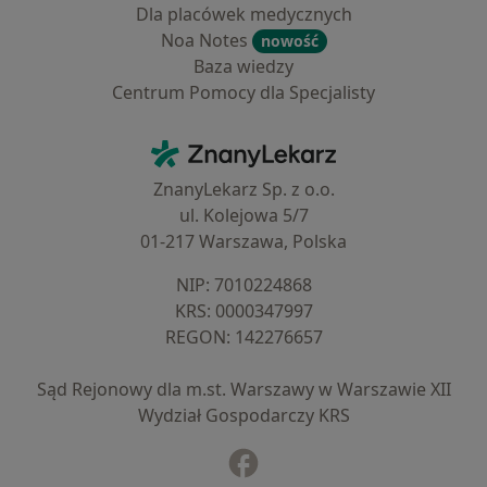
Dla placówek medycznych
Noa Notes
nowość
Baza wiedzy
Centrum Pomocy dla Specjalisty
Kontakt
ZnanyLekarz - Strona główna
ZnanyLekarz Sp. z o.o.
ul. Kolejowa 5/7
01-217 Warszawa, Polska
NIP: ⁠7010224868
KRS: ⁠0000347997
REGON: ⁠142276657
Sąd Rejonowy dla m.st. Warszawy w Warszawie XII
Wydział Gospodarczy KRS
Facebook
otwiera się w nowej karcie