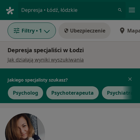
Me
Depresja • Łódź, łódzkie
Filtry
• 1
Ubezpieczenie
Map
Depresja specjaliści w Łodzi
Jak działają wyniki wyszukiwania
Jakiego specjalisty szukasz?
Psycholog
Psychoterapeuta
Psychiatra