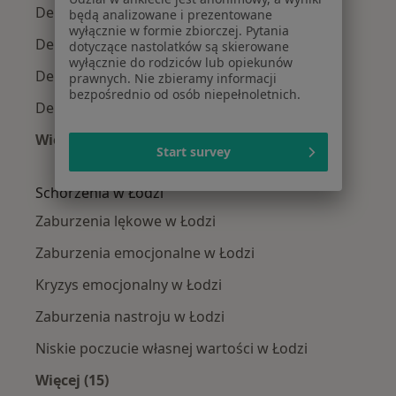
Depresja w Bełchatowie
będą analizowane i prezentowane
wyłącznie w formie zbiorczej. Pytania
Depresja w Zgierzu
dotyczące nastolatków są skierowane
wyłącznie do rodziców lub opiekunów
Depresja w Piotrkowie Trybunalskim
prawnych. Nie zbieramy informacji
bezpośrednio od osób niepełnoletnich.
Depresja w Tomaszowie Mazowieckim
Więcej (14)
Start survey
Więcej w kategorii: W pobliżu Łodzi
Schorzenia w Łodzi
Zaburzenia lękowe w Łodzi
Zaburzenia emocjonalne w Łodzi
Kryzys emocjonalny w Łodzi
Zaburzenia nastroju w Łodzi
Niskie poczucie własnej wartości w Łodzi
Więcej (15)