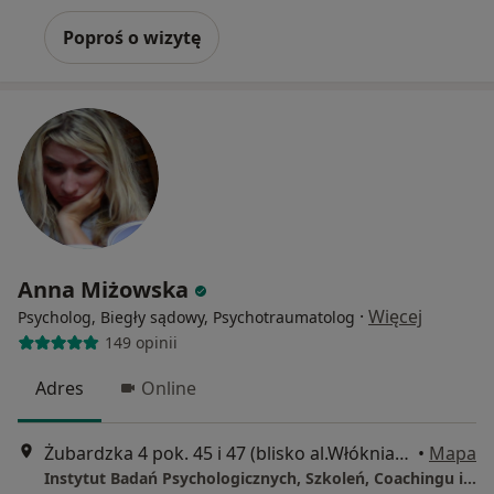
Poproś o wizytę
Anna Miżowska
·
Więcej
Psycholog, Biegły sądowy, Psychotraumatolog
149 opinii
Adres
Online
Żubardzka 4 pok. 45 i 47 (blisko al.Włókniarzy), Łódź
•
Mapa
Instytut Badań Psychologicznych, Szkoleń, Coachingu i Psychoterapii EMPIRIA.PL