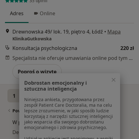
35 opinii
Adres
Online
Drewnowska 49/ lok. 19, piętro 4, Łódź
•
Mapa
KlinikaGutkowska
Konsultacja psychologiczna
220 zł
Specjalista nie oferuje umawiania online pod tym adresem.
Poproś o wizytę
Dobrostan emocjonalny i
sztuczna inteligencja
1
2
3
4
5
...
40
Niniejsza ankieta, przygotowana przez
zespół Patient Care Doctoralia, ma na celu
Powiązane wyszukiwania
lepsze zrozumienie, w jaki sposób ludzie
korzystają z narzędzi sztucznej inteligencji
W pobliżu Łodzi
jako wsparcia dla swojego dobrostanu
emocjonalnego i zdrowia psychicznego.
Depresja w Pabianicach
Udział w ankiecie jest anonimowy, a wyniki