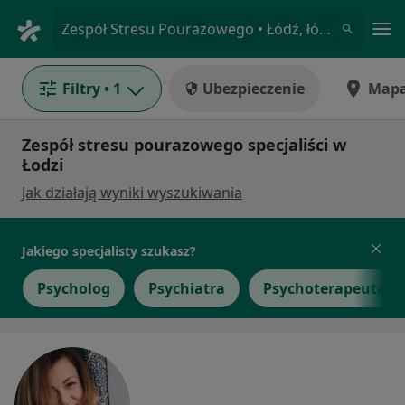
Me
Zespół Stresu Pourazowego • Łódź, łódzkie
Filtry
• 1
Ubezpieczenie
Map
Zespół stresu pourazowego specjaliści w
Łodzi
Jak działają wyniki wyszukiwania
Jakiego specjalisty szukasz?
Psycholog
Psychiatra
Psychoterapeuta