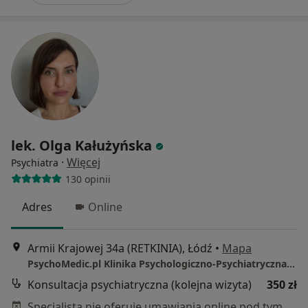
lek. Olga Kałużyńska
·
Więcej
Psychiatra
130 opinii
Adres
Online
Armii Krajowej 34a (RETKINIA), Łódź
•
Mapa
PsychoMedic.pl Klinika Psychologiczno-Psychiatryczna Łódź (ul. Armii Krajowej 34a, Retkinia)
Konsultacja psychiatryczna (kolejna wizyta)
350 zł
Specjalista nie oferuje umawiania online pod tym adresem.