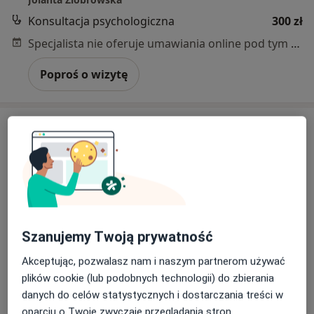
Konsultacja psychologiczna
300 zł
Specjalista nie oferuje umawiania online pod tym adresem.
Poproś o wizytę
Bezpieczne płatności
Szanujemy Twoją prywatność
mgr Łukasz Piętal
Akceptując, pozwalasz nam i naszym partnerom używać
·
Więcej
Psycholog
plików cookie (lub podobnych technologii) do zbierania
58 opinii
danych do celów statystycznych i dostarczania treści w
oparciu o Twoje zwyczaje przeglądania stron