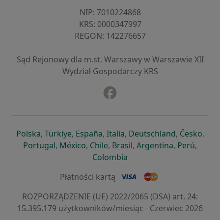
NIP: ⁠7010224868
KRS: ⁠0000347997
REGON: ⁠142276657
Sąd Rejonowy dla m.st. Warszawy w Warszawie XII
Wydział Gospodarczy KRS
Facebook
otwiera się w nowej karcie
otwiera się w nowej karcie
otwiera się w nowej karcie
otwiera się w nowej karcie
otwiera się w nowej karci
otwiera się
otwi
Polska
,
Türkiye
,
España
,
Italia
,
Deutschland
,
Česko
,
otwiera się w nowej karcie
otwiera się w nowej karcie
otwiera się w nowej karcie
otwiera się w nowej kar
otwiera się 
otwier
Portugal
,
México
,
Chile
,
Brasil
,
Argentina
,
Perú
,
otwiera się w nowej karc
Colombia
Płatności kartą
ROZPORZĄDZENIE (UE) 2022/2065 (DSA) art. 24:
15.395.179 użytkowników/miesiąc - Czerwiec 2026