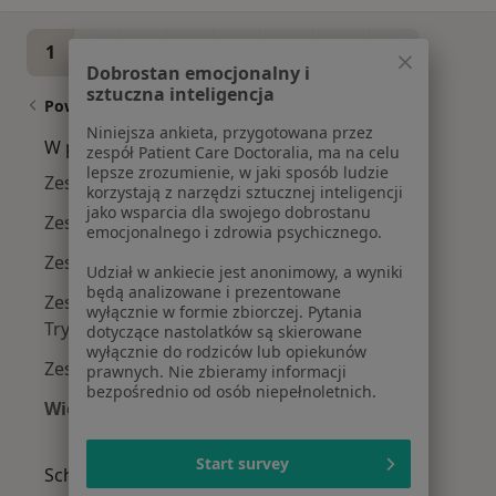
1
2
3
4
5
...
15
Dobrostan emocjonalny i
sztuczna inteligencja
Powiązane wyszukiwania
Niniejsza ankieta, przygotowana przez
W pobliżu Łodzi
zespół Patient Care Doctoralia, ma na celu
lepsze zrozumienie, w jaki sposób ludzie
Zespół stresu pourazowego w Bełchatowie
korzystają z narzędzi sztucznej inteligencji
jako wsparcia dla swojego dobrostanu
Zespół stresu pourazowego w Pabianicach
emocjonalnego i zdrowia psychicznego.
Zespół stresu pourazowego w Zgierzu
Udział w ankiecie jest anonimowy, a wyniki
będą analizowane i prezentowane
Zespół stresu pourazowego w Piotrkowie
wyłącznie w formie zbiorczej. Pytania
Trybunalskim
dotyczące nastolatków są skierowane
wyłącznie do rodziców lub opiekunów
Zespół stresu pourazowego w Ozorkowie
prawnych. Nie zbieramy informacji
bezpośrednio od osób niepełnoletnich.
Więcej (11)
Więcej w kategorii: W pobliżu Łodzi
Start survey
Schorzenia w Łodzi