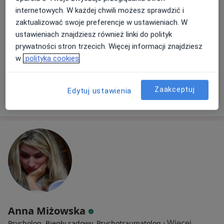
Adres
Online
internetowych. W każdej chwili możesz sprawdzić i
zaktualizować swoje preferencje w ustawieniach. W
Widzewska 42D/3, Łódź
•
Mapa
ustawieniach znajdziesz również linki do polityk
Fundacja Siła Wyboru
prywatności stron trzecich. Więcej informacji znajdziesz
Konsultacja psychologiczna
200 zł
w
polityka cookies
Specjalista nie oferuje umawiania online pod tym adresem.
Zaakceptuj
Edytuj ustawienia
Poproś o wizytę
Anna Miżowska
·
Więcej
Psycholog, Biegły sądowy, Psychotraumatolog