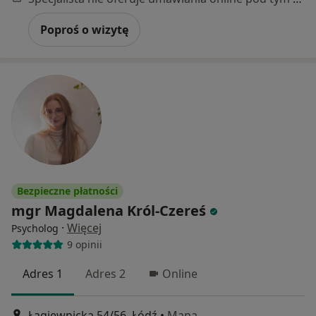
Poproś o wizytę
Bezpieczne płatności
mgr Magdalena Król-Czereś
·
Więcej
Psycholog
9 opinii
Adres 1
Adres 2
Online
Łagiewnicka 54/56, Łódź
•
Mapa