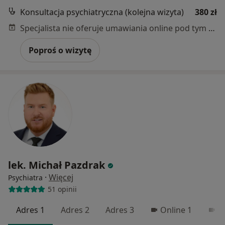
Konsultacja psychiatryczna (kolejna wizyta)
380 zł
Specjalista nie oferuje umawiania online pod tym adresem.
Poproś o wizytę
lek. Michał Pazdrak
·
Więcej
Psychiatra
51 opinii
Adres 1
Adres 2
Adres 3
Online 1
O