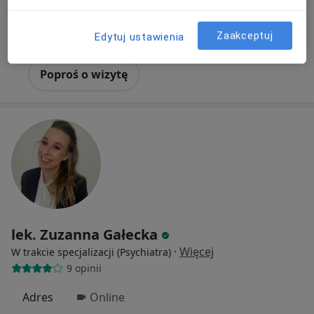
Konsultacja psychiatryczna (kolejna wizyta)
400 zł
Zaakceptuj
Edytuj ustawienia
Specjalista nie oferuje umawiania online pod tym adresem.
Poproś o wizytę
lek. Zuzanna Gałecka
·
Więcej
W trakcie specjalizacji (Psychiatra)
9 opinii
Adres
Online