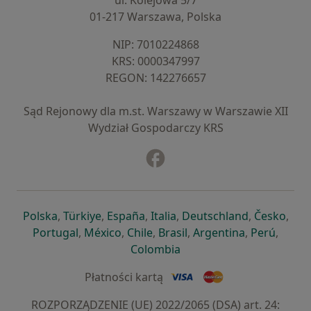
ul. Kolejowa 5/7
01-217 Warszawa, Polska
NIP: ⁠7010224868
KRS: ⁠0000347997
REGON: ⁠142276657
Sąd Rejonowy dla m.st. Warszawy w Warszawie XII
Wydział Gospodarczy KRS
Facebook
otwiera się w nowej karcie
otwiera się w nowej karcie
otwiera się w nowej karcie
otwiera się w nowej karcie
otwiera się w nowej karci
otwiera się
otwi
Polska
,
Türkiye
,
España
,
Italia
,
Deutschland
,
Česko
,
otwiera się w nowej karcie
otwiera się w nowej karcie
otwiera się w nowej karcie
otwiera się w nowej kar
otwiera się 
otwier
Portugal
,
México
,
Chile
,
Brasil
,
Argentina
,
Perú
,
otwiera się w nowej karc
Colombia
Płatności kartą
ROZPORZĄDZENIE (UE) 2022/2065 (DSA) art. 24: