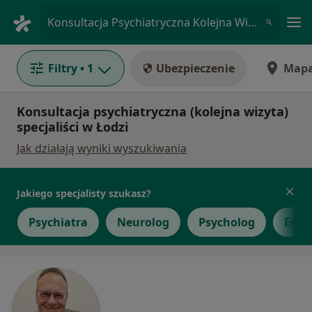
Me
Konsultacja Psychiatryczna Kolejna Wizyta • Łódź, łódzkie
Filtry
• 1
Ubezpieczenie
Map
Konsultacja psychiatryczna (kolejna wizyta)
specjaliści w Łodzi
Jak działają wyniki wyszukiwania
Jakiego specjalisty szukasz?
Psychiatra
Neurolog
Psycholog
Endo