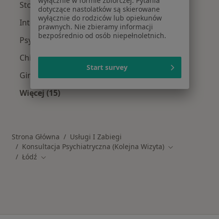
wyłącznie w formie zbiorczej. Pytania
Stomatolodzy w Łodzi
dotyczące nastolatków są skierowane
wyłącznie do rodziców lub opiekunów
Interniści w Łodzi
prawnych. Nie zbieramy informacji
bezpośrednio od osób niepełnoletnich.
Psycholodzy w Łodzi
Chirurdzy w Łodzi
Start survey
Ginekolodzy w Łodzi
Więcej (15)
Więcej w kategorii: Popularne specjalizacje
Strona Główna
Usługi I Zabiegi
Konsultacja Psychiatryczna (Kolejna Wizyta)
Zmień miasto
Łódź
Zmień miasto