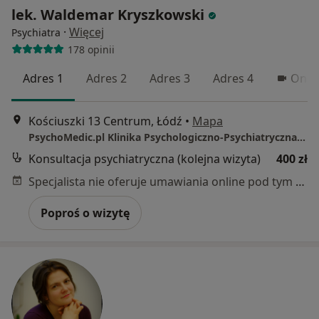
lek. Waldemar Kryszkowski
·
Więcej
Psychiatra
178 opinii
Adres 1
Adres 2
Adres 3
Adres 4
Onlin
Kościuszki 13 Centrum, Łódź
•
Mapa
PsychoMedic.pl Klinika Psychologiczno-Psychiatryczna Łódź (al. T. Kościuszki 13, Centrum)
Konsultacja psychiatryczna (kolejna wizyta)
400 zł
Specjalista nie oferuje umawiania online pod tym adresem.
Poproś o wizytę