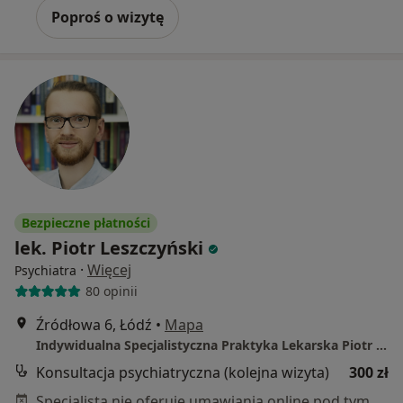
Poproś o wizytę
Bezpieczne płatności
lek. Piotr Leszczyński
·
Więcej
Psychiatra
80 opinii
Źródłowa 6, Łódź
•
Mapa
Indywidualna Specjalistyczna Praktyka Lekarska Piotr Leszczyński
Konsultacja psychiatryczna (kolejna wizyta)
300 zł
Specjalista nie oferuje umawiania online pod tym adresem.