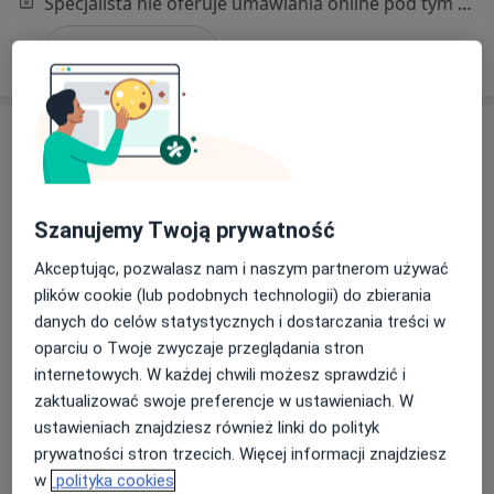
Specjalista nie oferuje umawiania online pod tym adresem.
Poproś o wizytę
Szanujemy Twoją prywatność
Akceptując, pozwalasz nam i naszym partnerom używać
plików cookie (lub podobnych technologii) do zbierania
dr Ewa Czechowicz
danych do celów statystycznych i dostarczania treści w
·
Więcej
Lekarz rehabilitacji medycznej
oparciu o Twoje zwyczaje przeglądania stron
100 opinii
internetowych. W każdej chwili możesz sprawdzić i
Adres 1
Adres 2
Adres 3
Online 1
O
zaktualizować swoje preferencje w ustawieniach. W
ustawieniach znajdziesz również linki do polityk
prywatności stron trzecich. Więcej informacji znajdziesz
płk. Jana Kilińskiego 33, Łódź
•
Mapa
w
polityka cookies
PsychoMedic.pl Klinika Psychologiczno-Psychiatryczna Łódź ul. Kilińskiego 33 (Śródmieście, blisko Placu Wolności)