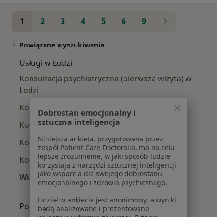
1
2
3
4
5
6
9
Powiązane wyszukiwania
Usługi w Łodzi
Konsultacja psychiatryczna (pierwsza wizyta) w
Łodzi
Konsultacja psychiatryczna w Łodzi
Dobrostan emocjonalny i
sztuczna inteligencja
Konsultacja internistyczna w Łodzi
Niniejsza ankieta, przygotowana przez
Konsultacja psychologiczna w Łodzi
zespół Patient Care Doctoralia, ma na celu
lepsze zrozumienie, w jaki sposób ludzie
Konsultacja chirurgiczna w Łodzi
korzystają z narzędzi sztucznej inteligencji
jako wsparcia dla swojego dobrostanu
Więcej (15)
emocjonalnego i zdrowia psychicznego.
Więcej w kategorii: Usługi w Łodzi
Udział w ankiecie jest anonimowy, a wyniki
Popularne specjalizacje
będą analizowane i prezentowane