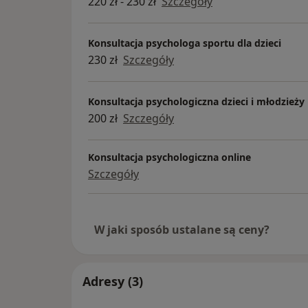
220 zł - 230 zł
Szczegóły
- jak tworzyć własne, wspierające ruty
przedstartowe.
Nie pozwól, by jedno potknięcie niszcz
Konsultacja psychologa sportu dla dzieci
radość Twojego dziecka ze sportu. Wy
230 zł
Szczegóły
w mentalne narzędzia, z których korzy
najlepsi!
Konsultacja psychologiczna dzieci i młodzieży
Gdzie: INTEGRO, ul. Marszałkowska 2
200 zł
Szczegóły
Konsultacja psychologiczna online
Szczegóły
W jaki sposób ustalane są ceny?
Adresy (3)