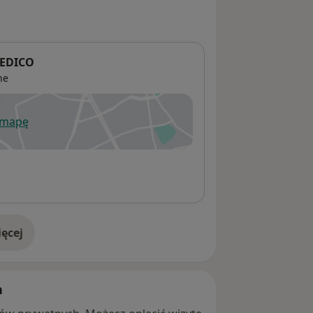
MEDICO
ne
 mapę
wiera się w nowej karcie
ęcej
adresie
h