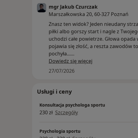
mgr Jakub Czurczak
Marszałkowska 20, 60-327 Poznań
Znasz ten widok? Jeden nieudany strzał
piłki albo gorszy start i nagle z Twoje
uchodzi całe powietrze. Głowa opada 
pojawia się złość, a reszta zawodów t
pochyła...
Wielu młodych (i nie tylko!) sportowcó
Dowiedz się więcej
przekonaniu, że najlepsi nie popełniaj
27/07/2026
a jedno potknięcie przekreśla ich szan
ogromny ciężar, który blokuje potencj
wypracowany na treningach fizycznyc
Usługi i ceny
Prawda jest inna: w sporcie wygrywa t
Konsultacja psychologa sportu
potrafi szybciej „zresetować” głowę p
230 zł
Szczegóły
I właśnie tego uczymy w INTEGRO! Mł
sportowcy dowiedzą się m.in.:
- jak radzić sobie z presją i stresem,
Psychologia sportu
- co robić z emocjami po błędach i po