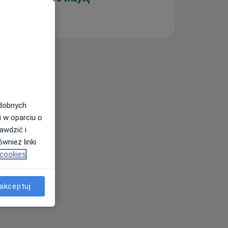
odobnych
i w oparciu o
awdzić i
wnież linki
 cookies
akceptuj