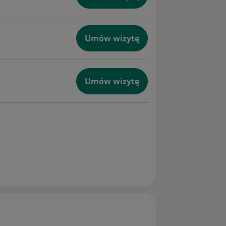
ny
yło
Umów wizytę
posaż je
stają
0, Poznań
Umów wizytę