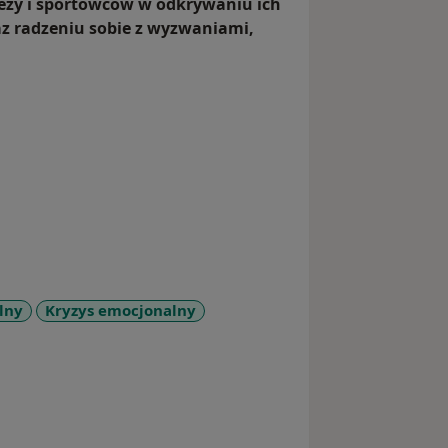
zieży i sportowców w odkrywaniu ich
az radzeniu sobie z wyzwaniami,
lny
Kryzys emocjonalny
e_diseases