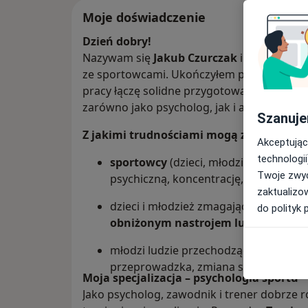
Moje doświadczenie
Dzień dobry!
Nazywam się
Jakub Czurczak
i jestem psyc
ze sportowcami. Ukończyłem psychologię 
pracy łączę solidne przygotowanie nauko
zarówno jako psycholog, jak i aktywny zaw
Szanuje
Z jakimi trudnościami mogą zgłaszać się 
Akceptując
technologii
sportowcy
(dzieci, młodzież i dorośli
Twoje zwyc
psychiczną, koncentrację, motywację i l
zaktualizo
dzieci i młodzież zmagające się z
lęki
do polityk 
obniżonym nastrojem lub niską sa
młodzi ludzie przechodzący
kryzysy 
przeprowadzka, zmiana szkoły, rozwó
Moja specjalizacja – psychologia sportu
Jako psycholog, zawodnik i trener dobrze