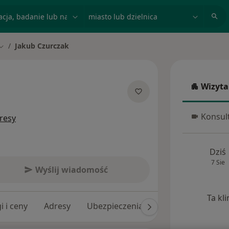
acja, badanie lub nazwisko
miasto lub dzielnica
Jakub Czurczak
Zmień miasto
Wizyta
Wizyta w
jalizacjach
Konsult
resy
Konsulta
Dziś
7 Sie
Wyślij wiadomość
Ta kl
i i ceny
Adresy
Ubezpieczenia
Opinie (42)