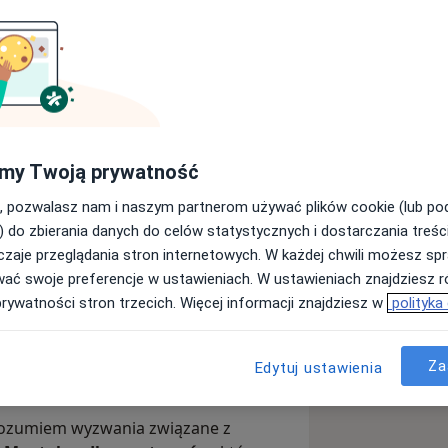
hologiem specjalizującym się w pracy
na Uniwersytecie SWPS w Poznaniu. W
we z praktycznym doświadczeniem –
odnik.
my Twoją prywatność
pacjenci?
, pozwalasz nam i naszym partnerom używać plików cookie (lub p
) do zbierania danych do celów statystycznych i dostarczania treśc
), którzy chcą rozwijać odporność
zaje przeglądania stron internetowych. W każdej chwili możesz spr
epiej radzić sobie z presją,
wać swoje preferencje w ustawieniach. W ustawieniach znajdziesz ró
em, stresem, wybuchami złości,
prywatności stron trzecich. Więcej informacji znajdziesz w
polityka
mooceną
,
rozwojowe i emocjonalne
(np.
Za
Edytuj ustawienia
d rodziców),
 rozumiem wyzwania związane z