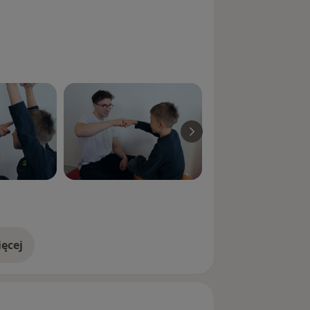
ęcej
doświadczeniu