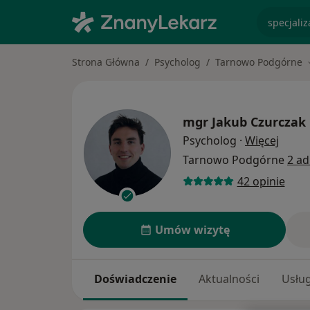
specjaliz
Strona Główna
Psycholog
Tarnowo Podgórne
mgr
Jakub Czurczak
O spec
Psycholog
·
Więcej
Tarnowo Podgórne
2 ad
42 opinie
Umów wizytę
Doświadczenie
Aktualności
Usług