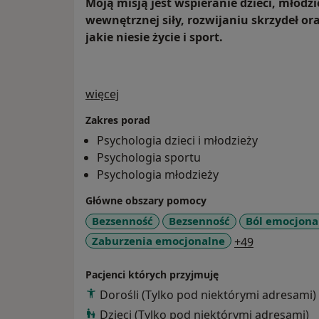
Moją misją jest wspieranie dzieci, młod
wewnętrznej siły, rozwijaniu skrzydeł or
jakie niesie życie i sport.
O mnie
więcej
Zakres porad
Psychologia dzieci i młodzieży
Psychologia sportu
Psychologia młodzieży
Główne obszary pomocy
Bezsenność
Bezsenność
Ból emocjona
a11y_sr_mor
Zaburzenia emocjonalne
+49
Pacjenci których przyjmuję
Dorośli (Tylko pod niektórymi adresami)
Dzieci (Tylko pod niektórymi adresami)