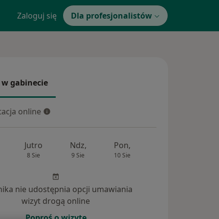
Zaloguj się
Dla profesjonalistów
 w gabinecie
 gabinecie
acja online
cja online
Jutro
Ndz,
Pon,
Wt,
Śr,
8 Sie
9 Sie
10 Sie
11 Sie
12 Si
inika nie udostępnia opcji umawiania
wizyt drogą online
Poproś o wizytę