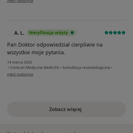
zgłoś nadużycie
A. L.
Weryfikacja wizyty
A
Pan Doktor odpowiedział cierpliwie na
wszystkie moje pytania.
14 marca 2026
•
Centrum Medyczne MediUSG
•
konsultacja reumatologiczna
•
w opinii użytkownika A. L.
zgłoś nadużycie
Zobacz więcej
opinie powyżej