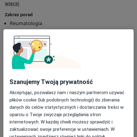
O mnie
więcej
Zakres porad
Reumatologia
Główne obszary pomocy
Choroby reumatologiczne
Reumatoidalne zapalenie stawów
RZS – reumatoidalne zapalenie stawów
a11y_sr_more_disea
Toczeń rumieniowaty układowy
+7
Szanujemy Twoją prywatność
Pacjenci których przyjmuję
Dorośli
Akceptując, pozwalasz nam i naszym partnerom używać
plików cookie (lub podobnych technologii) do zbierania
Rodzaje konsultacji
danych do celów statystycznych i dostarczania treści w
Stacjonarne
Zobacz lokalizacje (1)
oparciu o Twoje zwyczaje przeglądania stron
internetowych. W każdej chwili możesz sprawdzić i
Zdjęcia i filmy
zaktualizować swoje preferencje w ustawieniach. W
ustawieniach znajdziesz również linki do polityk