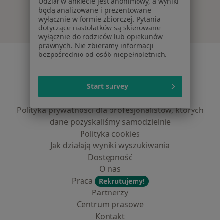
Udział w ankiecie jest anonimowy, a wyniki
będą analizowane i prezentowane
wyłącznie w formie zbiorczej. Pytania
dotyczące nastolatków są skierowane
wyłącznie do rodziców lub opiekunów
prawnych. Nie zbieramy informacji
bezpośrednio od osób niepełnoletnich.
Serwis
Regulamin
Polityka prywatności pacjentów
Start survey
Polityka prywatności profesjonalistów
Polityka prywatności dla profesjonalistów, których
dane pozyskaliśmy samodzielnie
Polityka cookies
Jak działają wyniki wyszukiwania
Dostępność
O nas
Praca
Rekrutujemy!
Partnerzy
Centrum prasowe
Kontakt