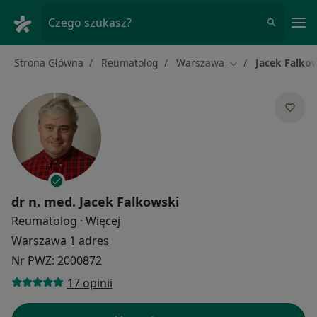
Me
Czego szukasz?
Strona Główna
Reumatolog
Warszawa
Jacek Falko
Zmień miasto
dr n. med.
Jacek Falkowski
O specjalizacjach
Reumatolog
·
Więcej
Warszawa
1 adres
Nr PWZ: 2000872
17 opinii