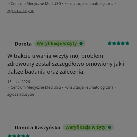
•
Centrum Medyczne MediUSG
•
konsultacja reumatologiczna
•
w opinii użytkownika Basia
zgłoś nadużycie
Dorota
Weryfikacja wizyty
D
W trakcie trwania wizyty mój problem
zdrowotny został szczegółowo omówiony jak i
dalsze badania oraz zalecenia.
15 lipca 2026
•
Centrum Medyczne MediUSG
•
konsultacja reumatologiczna
•
w opinii użytkownika Dorota
zgłoś nadużycie
Danuta Raszyńska
Weryfikacja wizyty
D