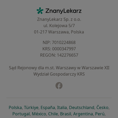
Kontakt
ZnanyLekarz - Strona główna
ZnanyLekarz Sp. z o.o.
ul. Kolejowa 5/7
01-217 Warszawa, Polska
NIP: ⁠7010224868
KRS: ⁠0000347997
REGON: ⁠142276657
Sąd Rejonowy dla m.st. Warszawy w Warszawie XII
Wydział Gospodarczy KRS
Facebook
otwiera się w nowej karcie
otwiera się w nowej karcie
otwiera się w nowej karcie
otwiera się w nowej karcie
otwiera się w nowej karci
otwiera się
otwi
Polska
,
Türkiye
,
España
,
Italia
,
Deutschland
,
Česko
,
otwiera się w nowej karcie
otwiera się w nowej karcie
otwiera się w nowej karcie
otwiera się w nowej kar
otwiera się 
otwier
Portugal
,
México
,
Chile
,
Brasil
,
Argentina
,
Perú
,