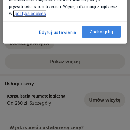
prywatności stron trzecich. Więcej informacji znajdziesz
w
polityka cookies
Zaakceptuj
Edytuj ustawienia
Zobacz galerię (3)
Pokaż więcej
o doświadczeniu
Usługi i ceny
Konsultacja reumatologiczna
Umów wizytę
Od 280 zł
Szczegóły
W jaki sposób ustalane są ceny?