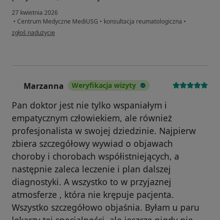
27 kwietnia 2026
•
Centrum Medyczne MediUSG
•
konsultacja reumatologiczna
•
w opinii użytkownika Artem
zgłoś nadużycie
Marzanna
Weryfikacja wizyty
M
Pan doktor jest nie tylko wspaniałym i
empatycznym człowiekiem, ale również
profesjonalista w swojej dziedzinie. Najpierw
zbiera szczegółowy wywiad o objawach
choroby i chorobach współistniejących, a
następnie zaleca leczenie i plan dalszej
diagnostyki. A wszystko to w przyjaznej
atmosferze , która nie krępuje pacjenta.
Wszystko szczegółowo objaśnia. Byłam u paru