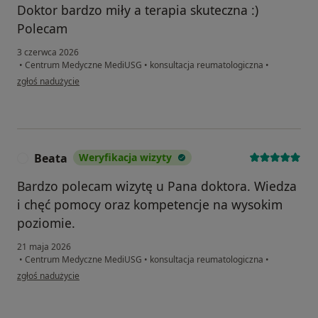
Doktor bardzo miły a terapia skuteczna :)
Polecam
3 czerwca 2026
•
Centrum Medyczne MediUSG
•
konsultacja reumatologiczna
•
w opinii użytkownika AZ
zgłoś nadużycie
Beata
Weryfikacja wizyty
B
Bardzo polecam wizytę u Pana doktora. Wiedza
i chęć pomocy oraz kompetencje na wysokim
poziomie.
21 maja 2026
•
Centrum Medyczne MediUSG
•
konsultacja reumatologiczna
•
w opinii użytkownika Beata
zgłoś nadużycie