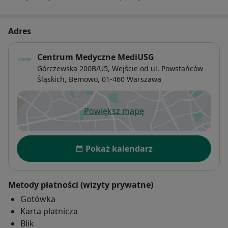
Adres
Centrum Medyczne MediUSG
Górczewska 200B/U5,
Wejście od ul. Powstańców
Śląskich,
Bemowo
, 01-460
Warszawa
Powiększ mapę
otwiera się w nowej karcie
Dostępność
Pokaż kalendarz
Metody płatności (wizyty prywatne)
Gotówka
Karta płatnicza
Blik