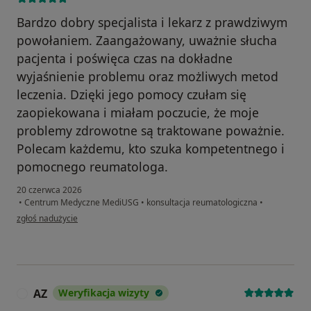
Bardzo dobry specjalista i lekarz z prawdziwym
powołaniem. Zaangażowany, uważnie słucha
pacjenta i poświęca czas na dokładne
wyjaśnienie problemu oraz możliwych metod
leczenia. Dzięki jego pomocy czułam się
zaopiekowana i miałam poczucie, że moje
problemy zdrowotne są traktowane poważnie.
Polecam każdemu, kto szuka kompetentnego i
pomocnego reumatologa.
20 czerwca 2026
•
Centrum Medyczne MediUSG
•
konsultacja reumatologiczna
•
w opinii użytkownika Danuta Raszyńska
zgłoś nadużycie
AZ
Weryfikacja wizyty
A