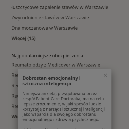
łuszczycowe zapalenie stawów w Warszawie
Zwyrodnienie stawów w Warszawie
Dna moczanowa w Warszawie
Więcej (15)
Więcej w kategorii: Najczęście leczone chorob
Najpopularniejsze ubezpieczenia
Reumatolodzy z Medicover w Warszawie
Reumatolodzy z Allianz w Warszawie
Dobrostan emocjonalny i
sztuczna inteligencja
Reumatolodzy z INTER Polska w Warszawie
Niniejsza ankieta, przygotowana przez
Reumatolodzy z Signal Iduna w Warszawie
zespół Patient Care Doctoralia, ma na celu
lepsze zrozumienie, w jaki sposób ludzie
Reumatolodzy z Compensa w Warszawie
korzystają z narzędzi sztucznej inteligencji
jako wsparcia dla swojego dobrostanu
Więcej (4)
emocjonalnego i zdrowia psychicznego.
Więcej w kategorii: Najpopularniejsze ubezpie