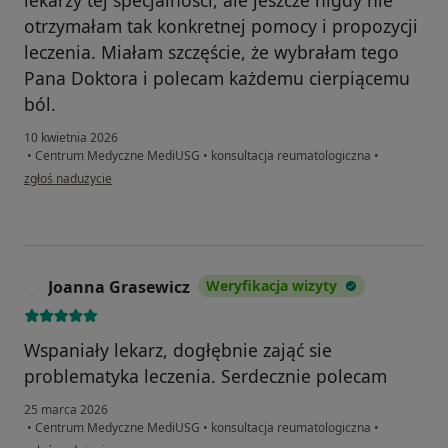
lekarzy tej specjalności, ale jeszcze nigdy nie
otrzymałam tak konkretnej pomocy i propozycji
leczenia. Miałam szczęście, że wybrałam tego
Pana Doktora i polecam każdemu cierpiącemu
ból.
10 kwietnia 2026
•
Centrum Medyczne MediUSG
•
konsultacja reumatologiczna
•
w opinii użytkownika Marzanna
zgłoś nadużycie
Joanna Grasewicz
Weryfikacja wizyty
J
Wspaniały lekarz, dogłębnie zająć sie
problematyka leczenia. Serdecznie polecam
25 marca 2026
•
Centrum Medyczne MediUSG
•
konsultacja reumatologiczna
•
w opinii użytkownika Joanna Grasewicz