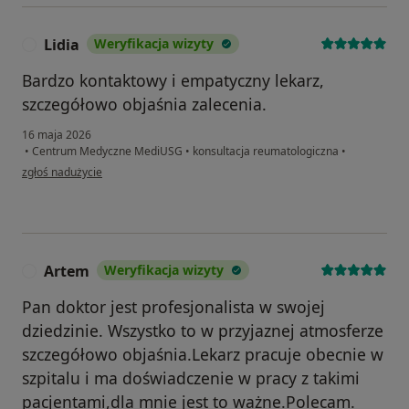
Lidia
Weryfikacja wizyty
L
Bardzo kontaktowy i empatyczny lekarz,
szczegółowo objaśnia zalecenia.
16 maja 2026
•
Centrum Medyczne MediUSG
•
konsultacja reumatologiczna
•
w opinii użytkownika Lidia
zgłoś nadużycie
Artem
Weryfikacja wizyty
A
Pan doktor jest profesjonalista w swojej
dziedzinie. Wszystko to w przyjaznej atmosferze
szczegółowo objaśnia.Lekarz pracuje obecnie w
szpitalu i ma doświadczenie w pracy z takimi
pacjentami,dla mnie jest to ważne.Polecam.