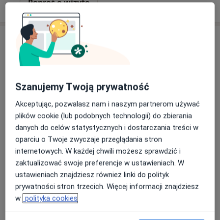
Poproś o wizytę
Szanujemy Twoją prywatność
Akceptując, pozwalasz nam i naszym partnerom używać
Bezpieczne płatności
plików cookie (lub podobnych technologii) do zbierania
mgr Mirosław Walusiak
danych do celów statystycznych i dostarczania treści w
oparciu o Twoje zwyczaje przeglądania stron
·
Więcej
Fizjoterapeuta
internetowych. W każdej chwili możesz sprawdzić i
166 opinii
zaktualizować swoje preferencje w ustawieniach. W
Adres 1
Adres 2
ustawieniach znajdziesz również linki do polityk
prywatności stron trzecich. Więcej informacji znajdziesz
w
polityka cookies
Pokorna 2, lok.U2 obok Apteki Dr Max, Warszawa
•
Mapa
KregoslupBezBolu.pl