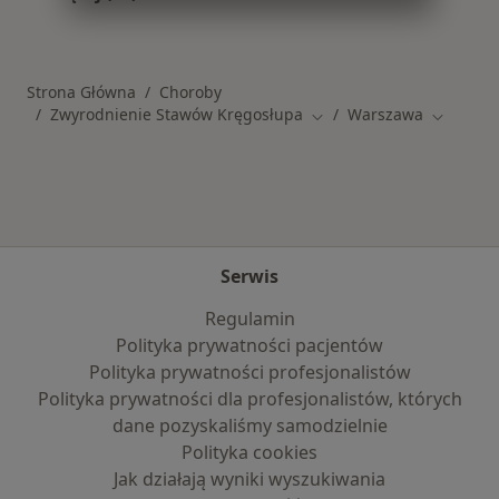
Więcej w kategorii: Schorzenia w Warszawie
Strona Główna
Choroby
Zwyrodnienie Stawów Kręgosłupa
Warszawa
Zmień miasto
Zmień mi
Serwis
Regulamin
Polityka prywatności pacjentów
Polityka prywatności profesjonalistów
Polityka prywatności dla profesjonalistów, których
dane pozyskaliśmy samodzielnie
Polityka cookies
Jak działają wyniki wyszukiwania