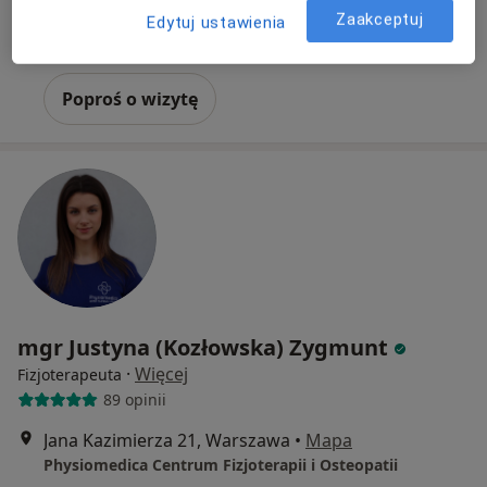
Diagnostyka i terapia kręgosłupa (pierwsza wizyta)
280 zł
Zaakceptuj
Edytuj ustawienia
Specjalista nie oferuje umawiania online pod tym adresem.
Poproś o wizytę
mgr Justyna (Kozłowska) Zygmunt
·
Więcej
Fizjoterapeuta
89 opinii
Jana Kazimierza 21, Warszawa
•
Mapa
Physiomedica Centrum Fizjoterapii i Osteopatii