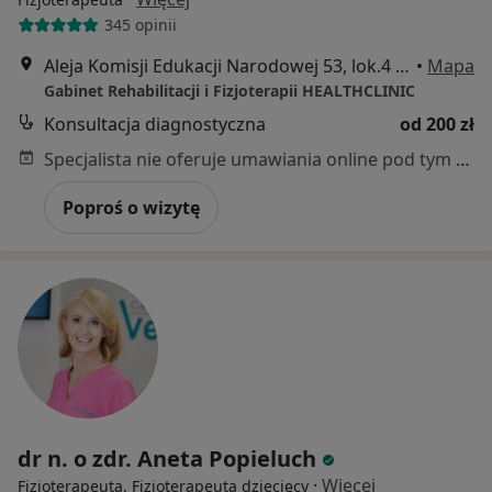
345 opinii
Aleja Komisji Edukacji Narodowej 53, lok.4 Piętro I (winda) wejście przez bramę (domofon 4) , klatka pierwsza po lewej stronie (domofon 4), Warszawa
•
Mapa
Gabinet Rehabilitacji i Fizjoterapii HEALTHCLINIC
Konsultacja diagnostyczna
od 200 zł
Specjalista nie oferuje umawiania online pod tym adresem.
Poproś o wizytę
dr n. o zdr. Aneta Popieluch
·
Więcej
Fizjoterapeuta, Fizjoterapeuta dziecięcy