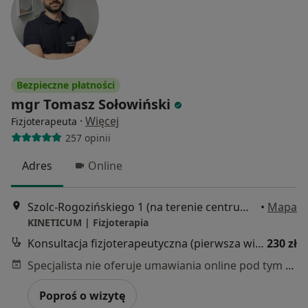
Bezpieczne płatności
mgr Tomasz Sołowiński
·
Więcej
Fizjoterapeuta
257 opinii
Adres
Online
Szolc-Rogozińskiego 1 (na terenie centrum treningowego Body Support), Warszawa
•
Mapa
KINETICUM | Fizjoterapia
Konsultacja fizjoterapeutyczna (pierwsza wizyta)
230 zł
Specjalista nie oferuje umawiania online pod tym adresem.
Poproś o wizytę