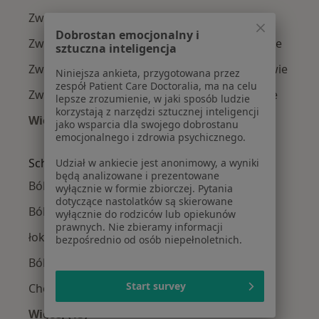
Zwyrodnienie stawów kręgosłupa w Otwocku
Dobrostan emocjonalny i
Zwyrodnienie stawów kręgosłupa w Piasecznie
sztuczna inteligencja
Zwyrodnienie stawów kręgosłupa w Legionowie
Niniejsza ankieta, przygotowana przez
zespół Patient Care Doctoralia, ma na celu
Zwyrodnienie stawów kręgosłupa w Józefowie
lepsze zrozumienie, w jaki sposób ludzie
korzystają z narzędzi sztucznej inteligencji
Więcej (11)
jako wsparcia dla swojego dobrostanu
Więcej w kategorii: W pobliżu Warszawy
emocjonalnego i zdrowia psychicznego.
Schorzenia w Warszawie
Udział w ankiecie jest anonimowy, a wyniki
będą analizowane i prezentowane
Ból kolana w Warszawie
wyłącznie w formie zbiorczej. Pytania
dotyczące nastolatków są skierowane
Ból biodra w Warszawie
wyłącznie do rodziców lub opiekunów
prawnych. Nie zbieramy informacji
łokieć tenisisty w Warszawie
bezpośrednio od osób niepełnoletnich.
Ból barku w Warszawie
Start survey
Choroby zwyrodnieniowe w Warszawie
Więcej (15)