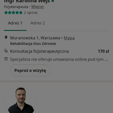
mgr Karolina Wejs
·
Więcej
Fizjoterapeuta
2 opinie
Adres 1
Adres 2
Muranowska 1, Warszawa
•
Mapa
Rehabilitacja Etos Zdrowie
Konsultacja fizjoterapeutyczna
170 zł
Specjalista nie oferuje umawiania online pod tym adresem.
Poproś o wizytę