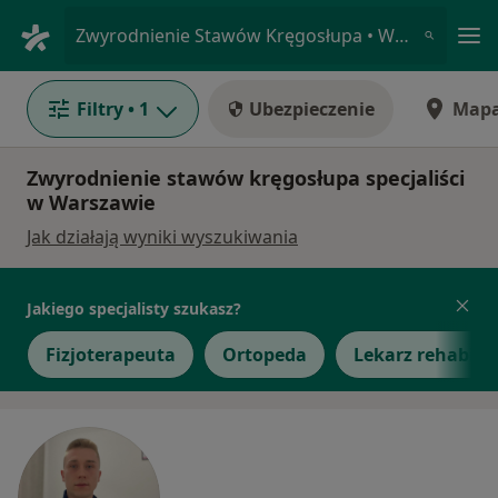
Me
Zwyrodnienie Stawów Kręgosłupa • Warszawa, mazowieckie
Filtry
• 1
Ubezpieczenie
Map
Zwyrodnienie stawów kręgosłupa specjaliści
w Warszawie
Jak działają wyniki wyszukiwania
Jakiego specjalisty szukasz?
Fizjoterapeuta
Ortopeda
Lekarz rehabilit