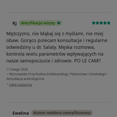
Kj
Weryfikacja wizyty
K
Mężczyzno, nie błąkaj się z myślami, nie miej
obaw. Gorąco polecam konsultacje i regularne
odwiedziny u dr. Salaty. Męska rozmowa,
kontrola wielu parametrów wpływających na
nasze samopoczucie i zdrowie. PO LE CAM!!
11 lutego 2026
•
Warszawska Przychodnia Endokrynologii, Położnictwa i Ginekologii
•
Konsultacja andrologiczna
w opinii użytkownika Kj
•
zgłoś nadużycie
Ewelina
Numer telefonu zweryfikowany
E