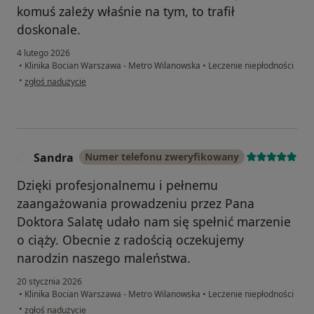
komuś zależy właśnie na tym, to trafił
doskonale.
4 lutego 2026
•
Klinika Bocian Warszawa - Metro Wilanowska
•
Leczenie niepłodności
w opinii użytkownika Ewelina
•
zgłoś nadużycie
Sandra
Numer telefonu zweryfikowany
S
Dzięki profesjonalnemu i pełnemu
zaangażowania prowadzeniu przez Pana
Doktora Salatę udało nam się spełnić marzenie
o ciąży. Obecnie z radością oczekujemy
narodzin naszego maleństwa.
20 stycznia 2026
•
Klinika Bocian Warszawa - Metro Wilanowska
•
Leczenie niepłodności
w opinii użytkownika Sandra
•
zgłoś nadużycie