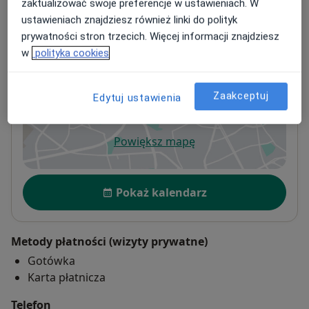
zaktualizować swoje preferencje w ustawieniach. W
ustawieniach znajdziesz również linki do polityk
prywatności stron trzecich. Więcej informacji znajdziesz
Warszawska Przychodnia Endokrynologii,
w
polityka cookies
Położnictwa i Ginekologii
Zygmunta Krasińskiego 59,
Żoliborz
, 01-755
Zaakceptuj
Edytuj ustawienia
Warszawa
Powiększ mapę
otwiera się w nowej karcie
Dostępność
Pokaż kalendarz
Metody płatności (wizyty prywatne)
Gotówka
Karta płatnicza
Telefon