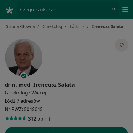
Me
Czego szukasz?
Strona Główna
Ginekolog
Łódź
Ireneusz Salata
Zmień miasto
dr n. med.
Ireneusz Salata
O specjalizacjach
Ginekolog
·
Więcej
Łódź
7 adresów
Nr PWZ: 5048045
312 opinii