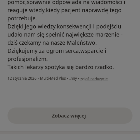
pomóc,sprawnie odpowiada na wiadomości i
reaguje wtedy,kiedy pacjent naprawdę tego
potrzebuje.
Dzięki jego wiedzy,konsekwencji i podejściu
udało nam się spełnić największe marzenie -
dziś czekamy na nasze Maleństwo.
Dziękujemy za ogrom serca,wsparcie i
profesjonalizm.
Takich lekarzy spotyka się bardzo rzadko.
w opinii użytkownika Kamila
12 stycznia 2026
•
Multi-Med Plus
•
Inny
•
zgłoś nadużycie
Zobacz więcej
opinie powyżej