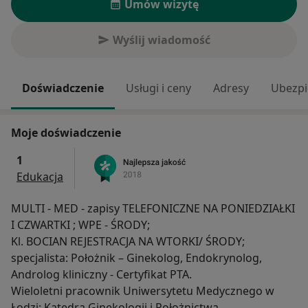
Umów wizytę
Wyślij wiadomość
Doświadczenie
Usługi i ceny
Adresy
Ubezpi
Moje doświadczenie
1
Edukacja
MULTI - MED - zapisy TELEFONICZNE NA PONIEDZIAŁKI
I CZWARTKI ; WPE - ŚRODY;
Kl. BOCIAN REJESTRACJA NA WTORKI/ ŚRODY;
specjalista: Położnik – Ginekolog, Endokrynolog,
Androlog kliniczny - Certyfikat PTA.
Wieloletni pracownik Uniwersytetu Medycznego w
Łodzi: Katedra Ginekologii i Położnictwa,