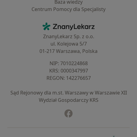
Baza wiedzy
Centrum Pomocy dla Specjalisty
Kontakt
ZnanyLekarz - Strona główna
ZnanyLekarz Sp. z o.o.
ul. Kolejowa 5/7
01-217 Warszawa, Polska
NIP: ⁠7010224868
KRS: ⁠0000347997
REGON: ⁠142276657
Sąd Rejonowy dla m.st. Warszawy w Warszawie XII
Wydział Gospodarczy KRS
Facebook
otwiera się w nowej karcie