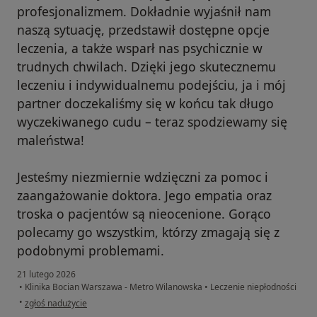
profesjonalizmem. Dokładnie wyjaśnił nam
naszą sytuację, przedstawił dostępne opcje
leczenia, a także wsparł nas psychicznie w
trudnych chwilach. Dzięki jego skutecznemu
leczeniu i indywidualnemu podejściu, ja i mój
partner doczekaliśmy się w końcu tak długo
wyczekiwanego cudu – teraz spodziewamy się
maleństwa!
Jesteśmy niezmiernie wdzięczni za pomoc i
zaangażowanie doktora. Jego empatia oraz
troska o pacjentów są nieocenione. Gorąco
polecamy go wszystkim, którzy zmagają się z
podobnymi problemami.
21 lutego 2026
•
Klinika Bocian Warszawa - Metro Wilanowska
•
Leczenie niepłodności
w opinii użytkownika Eliza
•
zgłoś nadużycie