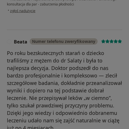
konsultacja dla par - zaburzenia płodności
w opinii użytkownika Aneta
•
zgłoś nadużycie
Beata
Numer telefonu zweryfikowany
B
Po roku bezskutecznych starań o dziecko
trafiliśmy z mężem do dr Salaty i była to
najlepsza decyzja. Doktor podszedł do nas
bardzo profesjonalnie i kompleksowo — zlecił
szczegółowe badania, dokładnie przeanalizował
wyniki i dopiero na tej podstawie dobrał
leczenie. Nie przepisywał leków „w ciemno”,
tylko szukał prawdziwej przyczyny problemu.
Dzięki jego wiedzy i odpowiednio dobranemu
leczeniu udało nam się zajść naturalnie w ciążę
już po 4 miesiącach.