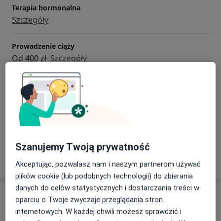
Terapia hormonalna
Szczegóły
Prowadzenie ciąży
Od 400 zł
Szczegóły
Pakiet cytologia LBC + HPV pobierany w czasie wizyty
ginekologicznej
240 zł
Szczegóły
+ 25 usług
Szanujemy Twoją prywatność
W jaki sposób ustalane są ceny?
Akceptując, pozwalasz nam i naszym partnerom używać
plików cookie (lub podobnych technologii) do zbierania
danych do celów statystycznych i dostarczania treści w
Adresy (7)
oparciu o Twoje zwyczaje przeglądania stron
internetowych. W każdej chwili możesz sprawdzić i
Adres 1
Adres 2
Adres 3
Adres 4
Adres 5