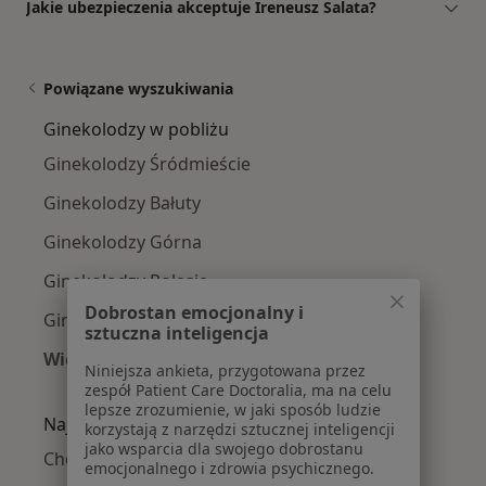
Jakie ubezpieczenia akceptuje Ireneusz Salata?
Powiązane wyszukiwania
Ginekolodzy w pobliżu
Ginekolodzy Śródmieście
Ginekolodzy Bałuty
Ginekolodzy Górna
Ginekolodzy Polesie
Dobrostan emocjonalny i
Ginekolodzy Widzew
sztuczna inteligencja
Więcej (2)
Niniejsza ankieta, przygotowana przez
Więcej w kategorii: Ginekolodzy w pobliżu
zespół Patient Care Doctoralia, ma na celu
lepsze zrozumienie, w jaki sposób ludzie
Najczęście leczone choroby
korzystają z narzędzi sztucznej inteligencji
jako wsparcia dla swojego dobrostanu
Choroby ginekologiczne w Łodzi
emocjonalnego i zdrowia psychicznego.