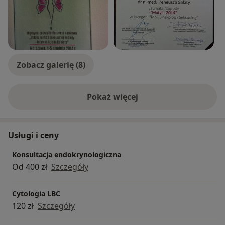
profilu.
Laureat Nagrody „Motyl 2014” w kategorii „ Mój
Ginekolog i Seksuolog” na II Międzynarodowej
Konferencji - Indeks Funkcji Seksualnej Kobiety.
Zobacz galerię (8)
Pokaż więcej
o doświadczeniu
Usługi i ceny
Konsultacja endokrynologiczna
Od 400 zł
Szczegóły
Cytologia LBC
120 zł
Szczegóły