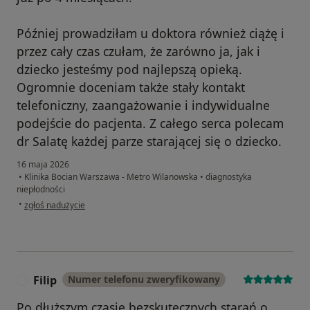
Później prowadziłam u doktora również ciążę i
przez cały czas czułam, że zarówno ja, jak i
dziecko jesteśmy pod najlepszą opieką.
Ogromnie doceniam także stały kontakt
telefoniczny, zaangażowanie i indywidualne
podejście do pacjenta. Z całego serca polecam
dr Salatę każdej parze starającej się o dziecko.
16 maja 2026
•
Klinika Bocian Warszawa - Metro Wilanowska
•
diagnostyka
niepłodności
w opinii użytkownika Beata
•
zgłoś nadużycie
Filip
Numer telefonu zweryfikowany
F
Po dłuższym czasie bezskutecznych starań o