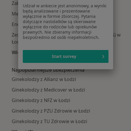
Zaburzenia miesiączkowania w Łodzi
Udział w ankiecie jest anonimowy, a wyniki
będą analizowane i prezentowane
Menopauza w Łodzi
wyłącznie w formie zbiorczej. Pytania
dotyczące nastolatków są skierowane
Endometrioza w Łodzi
wyłącznie do rodziców lub opiekunów
prawnych. Nie zbieramy informacji
Zespół policystycznych jajników (PCOS / PMOS) w
bezpośrednio od osób niepełnoletnich.
Łodzi
Więcej (15)
Start survey
Więcej w kategorii: Najczęście leczone chorob
Najpopularniejsze ubezpieczenia
Ginekolodzy z Allianz w Łodzi
Ginekolodzy z Medicover w Łodzi
Ginekolodzy z NFZ w Łodzi
Ginekolodzy z PZU Zdrowie w Łodzi
Ginekolodzy z TU Zdrowie w Łodzi