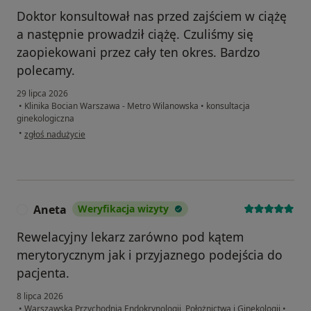
Doktor konsultował nas przed zajściem w ciążę
a następnie prowadził ciążę. Czuliśmy się
zaopiekowani przez cały ten okres. Bardzo
polecamy.
29 lipca 2026
•
Klinika Bocian Warszawa - Metro Wilanowska
•
konsultacja
ginekologiczna
w opinii użytkownika Emilia
•
zgłoś nadużycie
Aneta
Weryfikacja wizyty
A
Rewelacyjny lekarz zarówno pod kątem
merytorycznym jak i przyjaznego podejścia do
pacjenta.
8 lipca 2026
•
Warszawska Przychodnia Endokrynologii, Położnictwa i Ginekologii
•