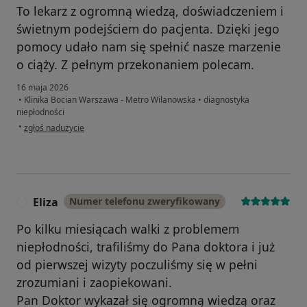
To lekarz z ogromną wiedzą, doświadczeniem i
świetnym podejściem do pacjenta. Dzięki jego
pomocy udało nam się spełnić nasze marzenie
o ciąży. Z pełnym przekonaniem polecam.
16 maja 2026
•
Klinika Bocian Warszawa - Metro Wilanowska
•
diagnostyka
niepłodności
w opinii użytkownika Filip
•
zgłoś nadużycie
Eliza
Numer telefonu zweryfikowany
E
Po kilku miesiącach walki z problemem
niepłodności, trafiliśmy do Pana doktora i już
od pierwszej wizyty poczuliśmy się w pełni
zrozumiani i zaopiekowani.
Pan Doktor wykazał się ogromną wiedzą oraz