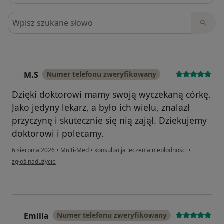
Szukaj w opiniach
M.S
Numer telefonu zweryfikowany
M
Dzięki doktorowi mamy swoją wyczekaną córkę.
Jako jedyny lekarz, a było ich wielu, znalazł
przyczynę i skutecznie się nią zajął. Dziekujemy
doktorowi i polecamy.
6 sierpnia 2026
•
Multi-Med
•
konsultacja leczenia niepłodności
•
w opinii użytkownika M.S
zgłoś nadużycie
Emilia
Numer telefonu zweryfikowany
E