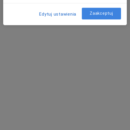
Poproś o wizytę
Zaakceptuj
Edytuj ustawienia
Bezpieczne płatności
lek. Tomasz Tomczak
Psychiatra
56 opinii
Adres 1
Adres 2
Adres 3
Online
Źródłowa 6, Łódź
•
Mapa
Gabinet Lekarski Tomasz Tomczak