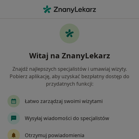
Me
Zespół Napięcia Przedmiesiączkowego • Łódź, łódzkie
Filtry
• 1
Ubezpieczenie
Map
Zespół napięcia przedmiesiączkowego
Witaj na ZnanyLekarz
specjaliści w Łodzi
Jak działają wyniki wyszukiwania
Znajdź najlepszych specjalistów i umawiaj wizyty.
Pobierz aplikację, aby uzyskać bezpłatny dostęp do
przydatnych funkcji:
Jakiego specjalisty szukasz?
Ginekolog
Endokrynolog
Internista
Łatwo zarządzaj swoimi wizytami
Wysyłaj wiadomości do specjalistów
Otrzymuj powiadomienia