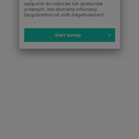
wyłącznie do rodziców lub opiekunów
Nadciśnienie tętnicze w Łodzi
prawnych. Nie zbieramy informacji
bezpośrednio od osób niepełnoletnich.
Niewydolność serca w Łodzi
Zaburzenia rytmu serca w Łodzi
Start survey
Choroba wieńcowa w Łodzi
Cukrzyca w Łodzi
Więcej (15)
Więcej w kategorii: Schorzenia w Łodzi
Zespół Napięcia Przedmiesiączkowego Specjaliści W Łodzi
Serwis