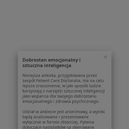
1
2
3
4
5
Powiązane wyszukiwania
W pobliżu Łodzi
Zespół napięcia przedmiesiączkowego w
Koluszkach
Dobrostan emocjonalny i
Zespół napięcia przedmiesiączkowego w
sztuczna inteligencja
Brzezinach
Niniejsza ankieta, przygotowana przez
Zespół napięcia przedmiesiączkowego w
zespół Patient Care Doctoralia, ma na celu
Aleksandrowie Łódzkim
lepsze zrozumienie, w jaki sposób ludzie
korzystają z narzędzi sztucznej inteligencji
Zespół napięcia przedmiesiączkowego w
jako wsparcia dla swojego dobrostanu
emocjonalnego i zdrowia psychicznego.
Pabianicach
Udział w ankiecie jest anonimowy, a wyniki
Zespół napięcia przedmiesiączkowego w Bukowcu
będą analizowane i prezentowane
wyłącznie w formie zbiorczej. Pytania
Schorzenia w Łodzi
dotyczące nastolatków są skierowane