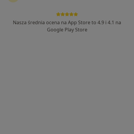
Nasza średnia ocena na App Store to 4.9 i 4.1 na
Google Play Store
Nowy profil na ZnanyLekarz
Bezpieczne płatności
mgr Marta Wichrowska
·
Więcej
Położna/położny
10 opinii
Adres
Online
Warszawska 66A, Łódź
•
Mapa
Wizyty domowe-w domu pacjenta
Konsultacja położnicza
200 zł
Specjalista nie oferuje umawiania online pod tym adresem.
Poproś o wizytę