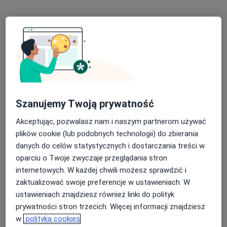
Poproś o wizytę
Szanujemy Twoją prywatność
lek. Magdalena Golańska-Wróblewska
Akceptując, pozwalasz nam i naszym partnerom używać
·
Więcej
plików cookie (lub podobnych technologii) do zbierania
Ginekolog, Ginekolog dziecięcy
danych do celów statystycznych i dostarczania treści w
41 opinii
oparciu o Twoje zwyczaje przeglądania stron
Jana Kochanowskiego 14A, Łódź
•
Mapa
internetowych. W każdej chwili możesz sprawdzić i
Poradnia SpectraMed / Mobilny Lekarz
zaktualizować swoje preferencje w ustawieniach. W
Konsultacja ginekologiczna
290 zł
ustawieniach znajdziesz również linki do polityk
prywatności stron trzecich. Więcej informacji znajdziesz
Specjalista nie oferuje umawiania online pod tym adresem.
w
polityka cookies