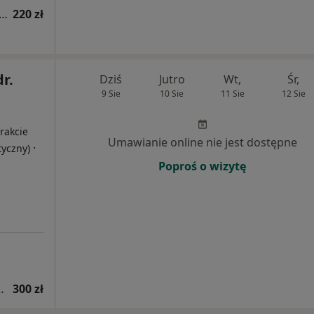
acja endokrynologiczna (kolejna wizyta)
220 zł
dr.
Dziś
Jutro
Wt,
Śr,
9 Sie
10 Sie
11 Sie
12 Sie
i
rakcie
Umawianie online nie jest dostępne
·
tyczny)
Poproś o wizytę
hirurgii plastycznej
300 zł