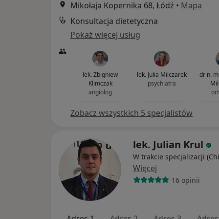
Mikołaja Kopernika 68, Łódź
•
Mapa
Konsultacja dietetyczna
Pokaż więcej usług
lek. Zbigniew
lek. Julia Milczarek
dr n. 
Klimczak
psychiatra
Mil
angiolog
or
Zobacz wszystkich 5 specjalistów
lek. Julian Krul
W trakcie specjalizacji (Ch
Więcej
16 opinii
Adres 1
Adres 2
Adres 3
Adres