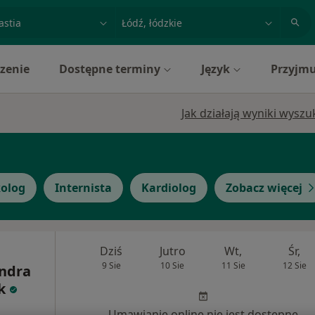
acja, badanie lub nazwisko
miasto lub dzielnica
zenie
Dostępne terminy
Język
Przyjmu
Jak działają wyniki wysz
olog
Internista
Kardiolog
Zobacz więcej
Dziś
Jutro
Wt,
Śr,
9 Sie
10 Sie
11 Sie
12 Sie
andra
k
Umawianie online nie jest dostępne