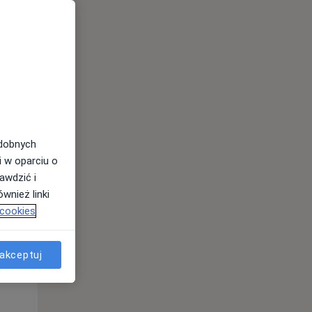
odobnych
Czw,
Pt,
Sob,
i w oparciu o
13 Sie
14 Sie
15 Sie
awdzić i
wnież linki
 cookies
akceptuj