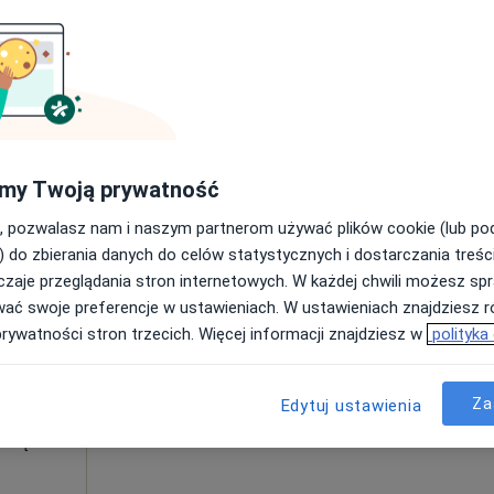
Poproś o wizytę
pomóc
300 zł
my Twoją prywatność
, pozwalasz nam i naszym partnerom używać plików cookie (lub p
Dziś
Jutro
Wt,
Śr,
) do zbierania danych do celów statystycznych i dostarczania treśc
9 Sie
10 Sie
11 Sie
12 Sie
 -
zaje przeglądania stron internetowych. W każdej chwili możesz spr
y Ci
wać swoje preferencje w ustawieniach. W ustawieniach znajdziesz ró
prywatności stron trzecich. Więcej informacji znajdziesz w
polityka
Umawianie online nie jest dostępne
·
diatria
Pokaż profil
Za
Edytuj ustawienia
łacą