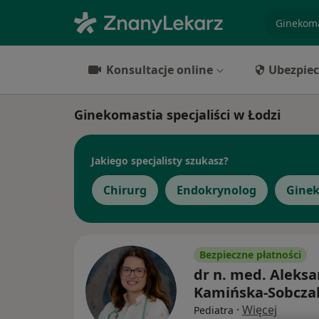
specjaliz
Konsultacje online
Ubezpiec
Ginekomastia specjaliści w Łodzi
Jakiego specjalisty szukasz?
Chirurg
Endokrynolog
Ginek
Bezpieczne płatności
dr n. med. Aleks
Kamińska-Sobcza
·
Więcej
Pediatra