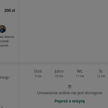
200 zł
med. Marcin
czarek
topeda
Dziś
Jutro
Wt,
Śr,
9 Sie
10 Sie
11 Sie
12 Sie
·
irurg)
Umawianie online nie jest dostępne
Poproś o wizytę
 4