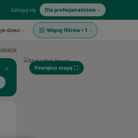
Zaloguj się
Dla profesjonalistów
je dzieci
Więcej filtrów
•
1
ukiwania
Powiększ mapę
Czw,
Pt,
Sob,
13 Sie
14 Sie
15 Sie