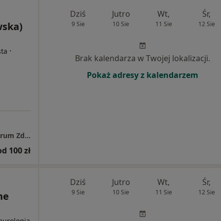
Dziś
Jutro
Wt,
Śr,
wska)
9 Sie
10 Sie
11 Sie
12 Sie
·
sta
Brak kalendarza w Twojej lokalizacji.
Pokaż adresy z kalendarzem
Zakład Kardiologii Prenatalnej Instytut Centrum Zdrowia Matki Polki
od 100 zł
Dziś
Jutro
Wt,
Śr,
9 Sie
10 Sie
11 Sie
12 Sie
ne
Neurologia