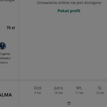
Umawianie online nie jest dostępne
Pokaż profil
70 zł
 Eugenia
zkiewicz
diatra
Dziś
Jutro
Wt,
Śr,
9 Sie
10 Sie
11 Sie
12 Sie
 ALMA
,