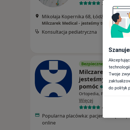
27 opinii
Mikołaja Kopernika 68, Łódź
•
Mapa
Milczarek Medical - jesteśmy tutaj, aby Ci 
Konsultacja pediatryczna
Szanuje
Akceptując
Bezpieczne płatności
technologii
Milczarek Medical
Twoje zwyc
jesteśmy tutaj, ab
zaktualizo
pomóc
do polityk 
Ortopedia, Psychiatria, Pe
Więcej
401 opinii
Popularna placówka: pacjenci chętnie p
online