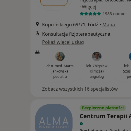
·
Więcej
1983 opinie
Kopcińskiego 69/71, Łódź
•
Mapa
Konsultacja fizjoterapeutyczna
Pokaż więcej usług
dr n. med. Marta
lek. Zbigniew
lek.
Jankowska
Klimczak
Szus
pediatra
angiolog
pe
Zobacz wszystkich 16 specjalistów
Bezpieczne płatności
Centrum Terapii
Psychoterapia, Psychiatria