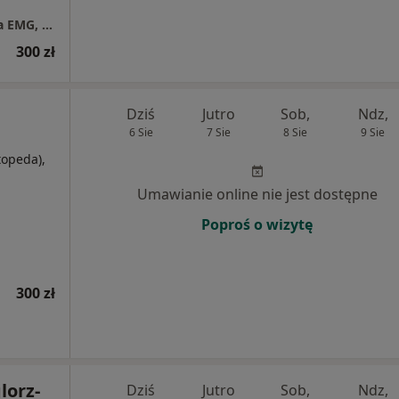
EMG - MED - Gabinet Neurologiczny, Badania EMG, dr n. med. M. Durka-Kęsy, specjalista neurolog
300 zł
Dziś
Jutro
Sob,
Ndz,
6 Sie
7 Sie
8 Sie
9 Sie
topeda),
Umawianie online nie jest dostępne
Poproś o wizytę
300 zł
lorz-
Dziś
Jutro
Sob,
Ndz,