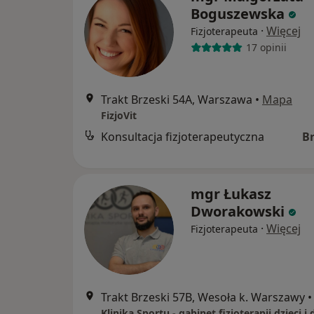
Boguszewska
·
Więcej
Fizjoterapeuta
17 opinii
Trakt Brzeski 54A, Warszawa
•
Mapa
FizjoVit
Konsultacja fizjoterapeutyczna
B
mgr Łukasz
Dworakowski
·
Więcej
Fizjoterapeuta
Trakt Brzeski 57B, Wesoła k. Warszawy
•