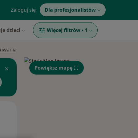
Zaloguj się
Dla profesjonalistów
je dzieci
Więcej filtrów
•
1
ukiwania
Powiększ mapę
Pon,
Wt,
Śr,
10 Sie
11 Sie
12 Sie