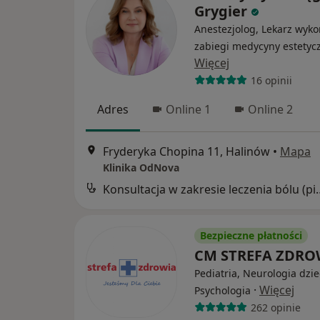
Grygier
Anestezjolog, Lekarz wyko
zabiegi medycyny estetyc
Więcej
16 opinii
Adres
Online 1
Online 2
Fryderyka Chopina 11, Halinów
•
Mapa
Klinika OdNova
Konsultacja w zakresie l
Bezpieczne płatności
CM STREFA ZDR
Pediatria, Neurologia dzie
·
Więcej
Psychologia
262 opinie