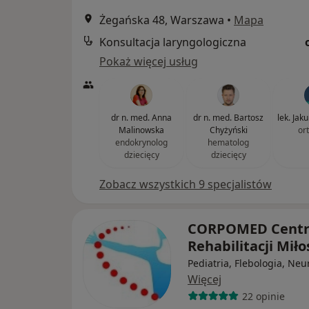
Żegańska 48, Warszawa
•
Mapa
Konsultacja laryngologiczna
Pokaż więcej usług
dr n. med. Anna
dr n. med. Bartosz
lek. Ja
Malinowska
Chyżyński
or
endokrynolog
hematolog
dziecięcy
dziecięcy
Zobacz wszystkich 9 specjalistów
CORPOMED Cent
Rehabilitacji Mił
Pediatria, Flebologia, Neu
Więcej
22 opinie