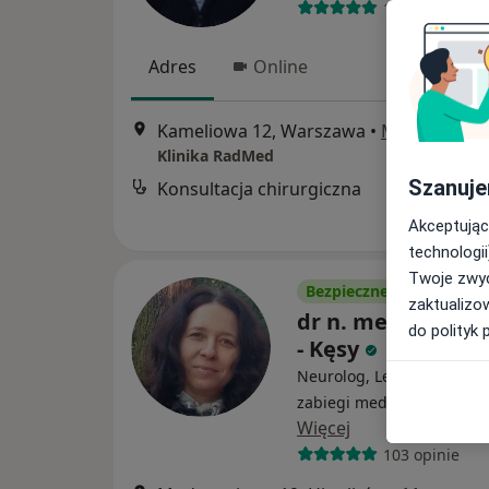
1329 opinii
Adres
Online
Kameliowa 12, Warszawa
•
Mapa
Klinika RadMed
Szanuje
Konsultacja chirurgiczna
Akceptując
technologii
Twoje zwyc
Bezpieczne płatności
zaktualizo
dr n. med. Marta
do polityk 
- Kęsy
Neurolog, Lekarz wykonuj
zabiegi medycyny estetyc
Więcej
103 opinie