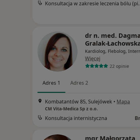
Konsultacja w zakresie l
dr n. med. Dagm
Gralak-Łachowsk
Kardiolog, Flebolog, Inter
Więcej
22 opinie
Adres 1
Adres 2
Kombatantów 85, Sulejówek
•
Mapa
CM Vita-Medica Sp z o.o.
Konsultacja internistyczna
B
mgr Małgorzata