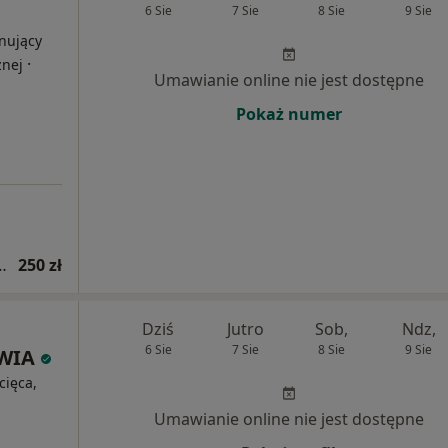
6 Sie
7 Sie
8 Sie
9 Sie
nujący
·
znej
Umawianie online nie jest dostępne
Pokaż numer
eczenia bólu (pierwsza wizyta)
250 zł
Dziś
Jutro
Sob,
Ndz,
6 Sie
7 Sie
8 Sie
9 Sie
OWIA
cięca,
Umawianie online nie jest dostępne