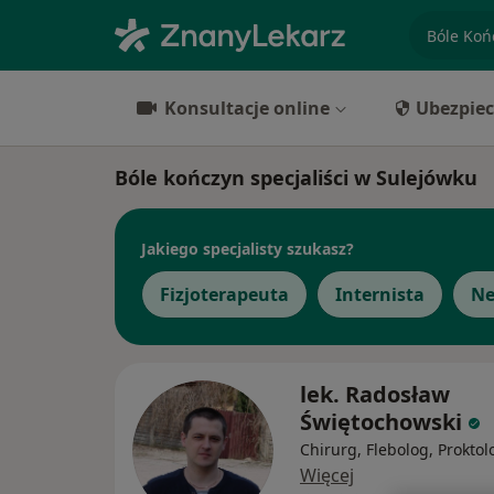
specjaliz
Konsultacje online
Ubezpiec
Bóle kończyn specjaliści w Sulejówku
Jakiego specjalisty szukasz?
Fizjoterapeuta
Internista
Ne
lek. Radosław
Świętochowski
Chirurg, Flebolog, Proktol
Więcej