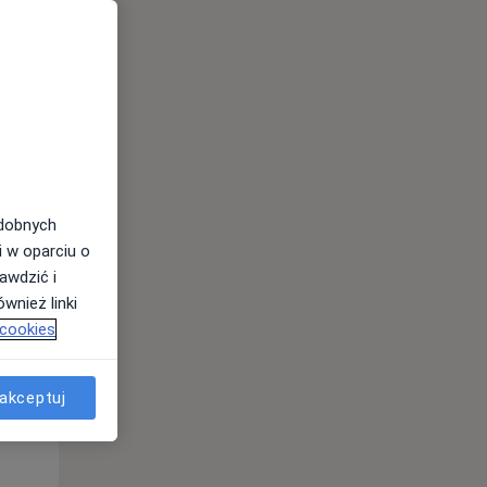
odobnych
i w oparciu o
awdzić i
Pon,
Wt,
Śr,
wnież linki
10 Sie
11 Sie
12 Sie
 cookies
akceptuj