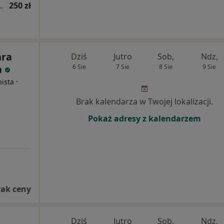
eczenia bólu (pierwsza wizyta)
250 zł
ara
Dziś
Jutro
Sob,
Ndz,
a
6 Sie
7 Sie
8 Sie
9 Sie
·
nista
Brak kalendarza w Twojej lokalizacji.
Pokaż adresy z kalendarzem
rak ceny
Dziś
Jutro
Sob,
Ndz,