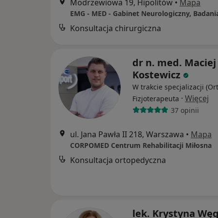
Modrzewiowa 19, Hipolitów
•
Mapa
Konsultacja chirurgiczna
dr n. med. Maciej
Kostewicz
W trakcie specjalizacji (Or
·
Więcej
Fizjoterapeuta
37 opinii
ul. Jana Pawła II 218, Warszawa
•
Mapa
CORPOMED Centrum Rehabilitacji Miłosna
Konsultacja ortopedyczna
lek. Krystyna Węg