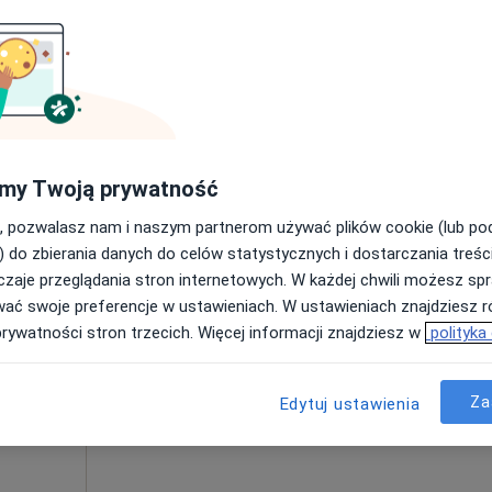
Poproś o wizytę
my Twoją prywatność
350 zł
, pozwalasz nam i naszym partnerom używać plików cookie (lub p
) do zbierania danych do celów statystycznych i dostarczania treśc
zaje przeglądania stron internetowych. W każdej chwili możesz spr
Dziś
Jutro
Sob,
Ndz,
wać swoje preferencje w ustawieniach. W ustawieniach znajdziesz ró
6 Sie
7 Sie
8 Sie
9 Sie
 Durka
prywatności stron trzecich. Więcej informacji znajdziesz w
polityka
ący
Umawianie online nie jest dostępne
Za
·
znej
Edytuj ustawienia
Poproś o wizytę