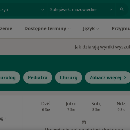
acja, badanie lub nazwisko
miasto lub dzielnica
zenie
Dostępne terminy
Język
Przyjmu
Jak działają wyniki wysz
urolog
Pediatra
Chirurg
Zobacz więcej
Dziś
Jutro
Sob,
Ndz,
6 Sie
7 Sie
8 Sie
9 Sie
·
og
Umawianie online nie jest dostępne