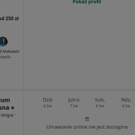
Pokaż profil
od 250 zł
kub Makowski
topeda
rum
Dziś
Jutro
Sob,
Ndz,
osna
6 Sie
7 Sie
8 Sie
9 Sie
·
rologia
Umawianie online nie jest dostępne