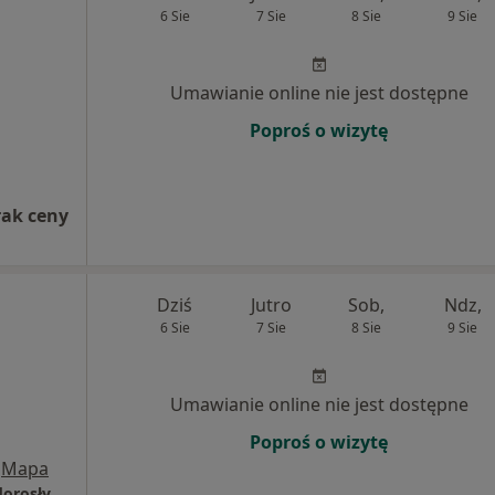
6 Sie
7 Sie
8 Sie
9 Sie
Umawianie online nie jest dostępne
Poproś o wizytę
rak ceny
Dziś
Jutro
Sob,
Ndz,
6 Sie
7 Sie
8 Sie
9 Sie
Umawianie online nie jest dostępne
Poproś o wizytę
Mapa
Klinika Sportu - gabinet fizjoterapii dzieci i dorosłych Warszawa Wesoła