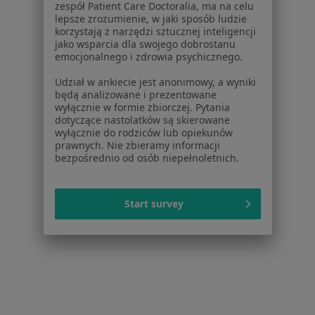
zespół Patient Care Doctoralia, ma na celu
lepsze zrozumienie, w jaki sposób ludzie
Arytmia w Piasecznie
korzystają z narzędzi sztucznej inteligencji
jako wsparcia dla swojego dobrostanu
Arytmia w Otwocku
emocjonalnego i zdrowia psychicznego.
Arytmia w Wołominie
Udział w ankiecie jest anonimowy, a wyniki
będą analizowane i prezentowane
Więcej (12)
wyłącznie w formie zbiorczej. Pytania
Więcej w kategorii: W pobliżu Sulejówka
dotyczące nastolatków są skierowane
wyłącznie do rodziców lub opiekunów
Schorzenia w Sulejówku
prawnych. Nie zbieramy informacji
bezpośrednio od osób niepełnoletnich.
Wady serca w Sulejówku
Niewydolność serca w Sulejówku
Start survey
Zaburzenia rytmu serca w Sulejówku
Choroby serca w Sulejówku
Nadciśnienie tętnicze w Sulejówku
Więcej (14)
Więcej w kategorii: Schorzenia w Sulejówku