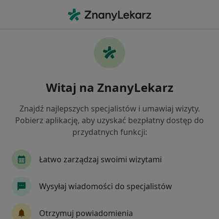
Me
Arytmia • Sulejówek, mazowieckie
Filtry
• 1
Ubezpieczenie
Map
Arytmia specjaliści w Sulejówku
Witaj na ZnanyLekarz
Jak działają wyniki wyszukiwania
Znajdź najlepszych specjalistów i umawiaj wizyty.
Pobierz aplikację, aby uzyskać bezpłatny dostęp do
Jakiego specjalisty szukasz?
przydatnych funkcji:
Kardiolog
Internista
Pediatra
Neuro
Łatwo zarządzaj swoimi wizytami
Wysyłaj wiadomości do specjalistów
Otrzymuj powiadomienia