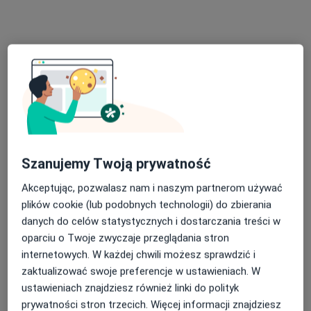
Konsultacja kardiologiczna
Brak ceny
Specjalista nie oferuje umawiania online pod tym adresem.
Poproś o wizytę
Szanujemy Twoją prywatność
Akceptując, pozwalasz nam i naszym partnerom używać
plików cookie (lub podobnych technologii) do zbierania
dr n. med. Karol Kołakowski
danych do celów statystycznych i dostarczania treści w
·
Więcej
Kardiolog
oparciu o Twoje zwyczaje przeglądania stron
31 opinii
internetowych. W każdej chwili możesz sprawdzić i
Goździków 15, Warszawa
•
Mapa
zaktualizować swoje preferencje w ustawieniach. W
Centrum Medyczne Dobry Lekarz
ustawieniach znajdziesz również linki do polityk
prywatności stron trzecich. Więcej informacji znajdziesz
Konsultacja kardiologiczna
300 zł