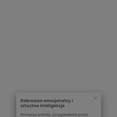
·
Więcej
Kardiolog, Internista
9 opinii
Alpejska 4b, Warszawa
•
Mapa
Instytut Kardiologii im. Prymasa Tysiąclecia Stefana Kardynała Wyszyńskiego
Konsultacja kardiologiczna
Brak ceny
Specjalista nie oferuje umawiania online pod tym adresem.
Poproś o wizytę
1
2
Powiązane wyszukiwania
W pobliżu Sulejówka
Dobrostan emocjonalny i
sztuczna inteligencja
Arytmia w Warszawie
Niniejsza ankieta, przygotowana przez
Arytmia w Legionowie