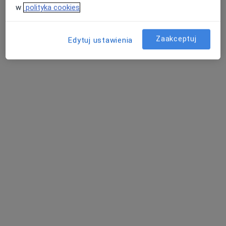
w
polityka cookies
Specjalista nie oferuje umawiania online pod tym adresem.
Poproś o wizytę
Zaakceptuj
Edytuj ustawienia
lek. Klaudia Buczek
·
Więcej
Kardiolog
7 opinii
Ignacego Paderewskiego 130, Warszawa
•
Mapa
Centrum Multi-Medica Rembertów
Konsultacja kardiologiczna
od 250 zł