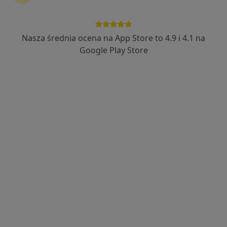
Nasza średnia ocena na App Store to 4.9 i 4.1 na
Bezpieczne płatności
Google Play Store
lek. Michał Niklas
·
Więcej
Kardiolog
29 opinii
Adres
Online
Żegańska 15, Warszawa
•
Mapa
SafeMed
Konsultacja kardiologiczna
230 zł
Specjalista nie oferuje umawiania online pod tym adresem.
Poproś o wizytę