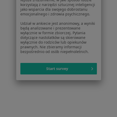
korzystają z narzędzi sztucznej inteligencji
Partnerzy
jako wsparcia dla swojego dobrostanu
Centrum prasowe
emocjonalnego i zdrowia psychicznego.
Kontakt
Udział w ankiecie jest anonimowy, a wyniki
Dla pacjentów
będą analizowane i prezentowane
wyłącznie w formie zbiorczej. Pytania
Lekarze
dotyczące nastolatków są skierowane
wyłącznie do rodziców lub opiekunów
Placówki medyczne
prawnych. Nie zbieramy informacji
Pytania i odpowiedzi
bezpośrednio od osób niepełnoletnich.
Usługi i zabiegi
Choroby
Pomoc
Start survey
Aplikacje mobilne
Blog dla pacjentów
Dla profesjonalistów
Cennik
Dla lekarzy
Dla placówek medycznych