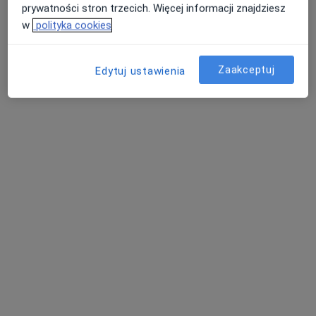
prywatności stron trzecich. Więcej informacji znajdziesz
okulista
ortopeda
Dębski
endokrynolog
w
polityka cookies
Zobacz wszystkich 4 specjalistów
Zaakceptuj
Edytuj ustawienia
Brak dostępnych specjalistów z wolnymi terminami w tym centrum medycznym.
Pokaż profil
dr n. med. Dagmara Gralak-Łachowska
·
Więcej
Kardiolog, Flebolog, Internista
22 opinie