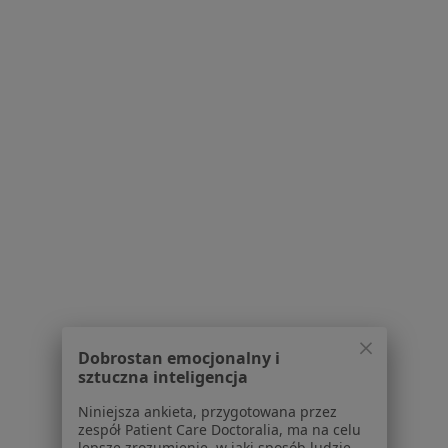
Niewydolność Serca Specjaliści W Sulejówku
Serwis
Regulamin
Polityka prywatności pacjentów
Polityka prywatności profesjonalistów
Polityka prywatności dla profesjonalistów, których
dane pozyskaliśmy samodzielnie
Polityka cookies
Dobrostan emocjonalny i
Jak działają wyniki wyszukiwania
sztuczna inteligencja
Dostępność
Niniejsza ankieta, przygotowana przez
O nas
zespół Patient Care Doctoralia, ma na celu
Praca
Rekrutujemy!
lepsze zrozumienie, w jaki sposób ludzie