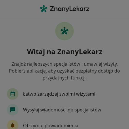
Me
Niewydolność Serca • Sulejówek, mazowieckie
Filtry
• 1
Ubezpieczenie
Map
Niewydolność serca specjaliści w Sulejówku
Witaj na ZnanyLekarz
Jak działają wyniki wyszukiwania
Znajdź najlepszych specjalistów i umawiaj wizyty.
Pobierz aplikację, aby uzyskać bezpłatny dostęp do
Jakiego specjalisty szukasz?
przydatnych funkcji:
Kardiolog
Internista
Flebolog
Endok
Łatwo zarządzaj swoimi wizytami
Wysyłaj wiadomości do specjalistów
Otrzymuj powiadomienia