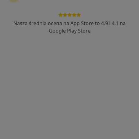
Nasza średnia ocena na App Store to 4.9 i 4.1 na
DIAGNOSTYKA OBRAZOWA
Google Play Store
Kardiologia, Radiologia
25 opinii
Szkolna 2, Sulejówek
•
Mapa
Konsultacja kardiologiczna
220 zł
Aparat Tomografii
Komputerowej
DIAGNOSTYKA
OBRAZOWA
diagnostyka
Brak dostępnych specjalistów z wolnymi terminami w tym centrum medycznym.
Pokaż profil