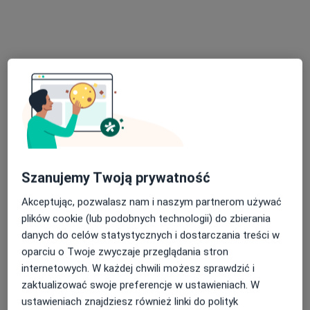
NZOZ Centrum Sulejówek
·
Więcej
Medycyna rodzinna, Interna, Kardiologia
Szanujemy Twoją prywatność
18 opinii
Akceptując, pozwalasz nam i naszym partnerom używać
11 Listopada 87, Sulejówek
•
Mapa
plików cookie (lub podobnych technologii) do zbierania
Konsultacja endokrynologiczna
200 zł
danych do celów statystycznych i dostarczania treści w
Pokaż więcej usług
oparciu o Twoje zwyczaje przeglądania stron
internetowych. W każdej chwili możesz sprawdzić i
zaktualizować swoje preferencje w ustawieniach. W
ustawieniach znajdziesz również linki do polityk
lek. Jakub Sierant
lek. Tomasz Turalski
dr n. med. Marcin